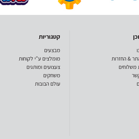
כן
קטגוריות
ו
מבצעים
תר & החזרות
מומלצים ע"י לקוחות
 משלוחים
צעצועים ומותגים
קשר
משחקים
עולם הבובות