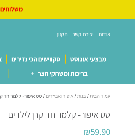
משלוחים מ
אודות
יצירת קשר
תקנון
מבצעי אוגוסט
סקווישים הכי נדירים
צ
בריכות ומשחקי חצר
עמוד הבית
/
בנות
/
איפור ואביזרים
/ סט איפור- קלמר חד קר
סט איפור- קלמר חד קרן לילדים
₪
59.90