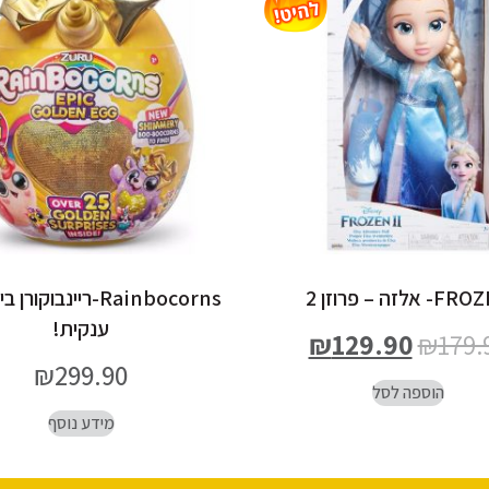
 אלזה – פרוזן 2
Rainbocorns-ריינבוקו
ענקית!
₪
129.90
₪
179.
₪
299.90
הוספה לסל
מידע נוסף