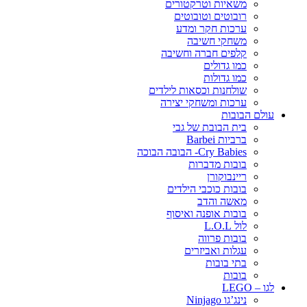
משאיות וטרקטורים
רובוטים וטובוטים
ערכות חקר ומדע
משחקי חשיבה
קלפים חברה וחשיבה
כמו גדולים
כמו גדולות
שולחנות וכסאות לילדים
ערכות ומשחקי יצירה
עולם הבובות
בית הבובת של גבי
ברביות Barbei
Cry Babies- הבובה הבוכה
בובות מדברות
ריינבוקורן
בובות כוכבי הילדים
מאשה והדב
בובות אופנה ואיסוף
לול L.O.L
בובות פרווה
עגלות ואביזרים
בתי בובות
בובות
לגו – LEGO
נינג’גו Ninjago