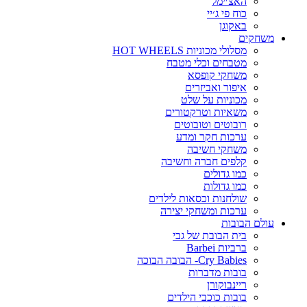
האצ׳ימל
כוח פי ג׳יי
באקוגן
משחקים
מסלולי מכוניות HOT WHEELS
מטבחים וכלי מטבח
משחקי קופסא
איפור ואביזרים
מכוניות על שלט
משאיות וטרקטורים
רובוטים וטובוטים
ערכות חקר ומדע
משחקי חשיבה
קלפים חברה וחשיבה
כמו גדולים
כמו גדולות
שולחנות וכסאות לילדים
ערכות ומשחקי יצירה
עולם הבובות
בית הבובת של גבי
ברביות Barbei
Cry Babies- הבובה הבוכה
בובות מדברות
ריינבוקורן
בובות כוכבי הילדים