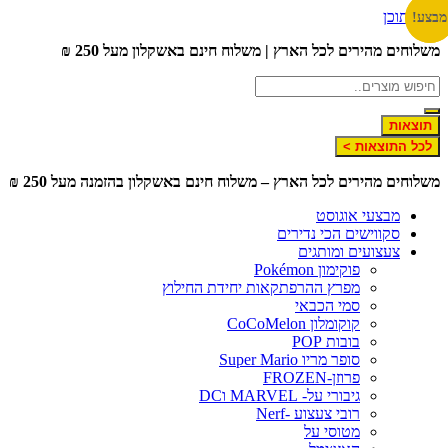
דלג לתוכן
מבצע!
מבצע!
משלוחים מהירים לכל הארץ | משלוח חינם באשקלון מעל 250 ₪
תוצאות
לכל התוצאות >
משלוחים מהירים לכל הארץ – משלוח חינם באשקלון בהזמנה מעל 250 ₪
מבצעי אוגוסט
סקווישים הכי נדירים
צעצועים ומותגים
פוקימון Pokémon
מפרץ ההרפתקאות יחידת החילוץ
סמי הכבאי
קוקומלון CoCoMelon
בובות POP
סופר מריו Super Mario
פרוזן-FROZEN
גיבורי על- MARVEL וDC
רובי צעצוע -Nerf
מטוסי על