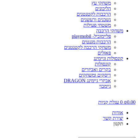
משחקי עץ
הליכונים
הרכבות לקטנטנים
נשכנים ורעשנים
משטחי פעילות
משחקי הרכבה
פליימוביל- playmobil
הרכבות מגנטים
משחקי הרכבה לקטנטנים
פאזלים
קונסולות וגיימינג
קונסולות
בקרים ואביזרים
דיסקים ומשחקים
אביזרי גיימינג DRAGON
גיימבוי
0.00
₪
0
עגלת קניות
אודות
יצירת קשר
תקנון