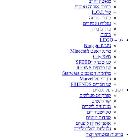
מאשה והדב
בובות אופנה ואיסוף
לול L.O.L
בובות פרווה
עגלות ואביזרים
בתי בובות
בובות
לגו – LEGO
נינג’גו Ninjago
מיינקראפט Minecraft
סיטי City
לגו טכניק וSPEED
לגו פרחים ICONS
מלחמת הכוכבים Starwars
גיבורי על Marvel
לגו חברים FRIENDS
רכיבה על גלגלים
קורקינט פעלולים
קורקינטים
ממונעים לילדים
סקייטבורדים
קסדות ומגנים
אופני איזון ואופניים
גלגיליות ורולרבליידס
בריכות ומשחקי חצר