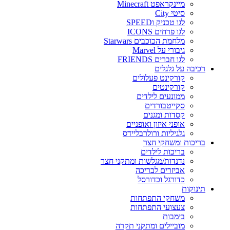
מיינקראפט Minecraft
סיטי City
לגו טכניק וSPEED
לגו פרחים ICONS
מלחמת הכוכבים Starwars
גיבורי על Marvel
לגו חברים FRIENDS
רכיבה על גלגלים
קורקינט פעלולים
קורקינטים
ממונעים לילדים
סקייטבורדים
קסדות ומגנים
אופני איזון ואופניים
גלגיליות ורולרבליידס
בריכות ומשחקי חצר
בריכות לילדים
נדנדות/מגלשות ומתקני חצר
אביזרים לבריכה
כדורגל וכדורסל
תינוקות
משחקי התפתחות
צעצועי התפתחות
בימבות
מוביילים ומתקני תקרה