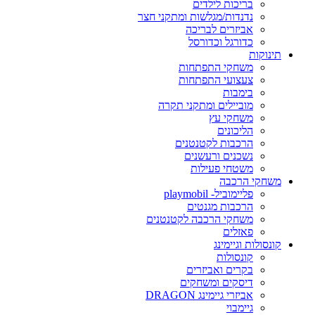
בריכות לילדים
נדנדות/מגלשות ומתקני חצר
אביזרים לבריכה
כדורגל וכדורסל
תינוקות
משחקי התפתחות
צעצועי התפתחות
בימבות
מוביילים ומתקני תקרה
משחקי עץ
הליכונים
הרכבות לקטנטנים
נשכנים ורעשנים
משטחי פעילות
משחקי הרכבה
פליימוביל- playmobil
הרכבות מגנטים
משחקי הרכבה לקטנטנים
פאזלים
קונסולות וגיימינג
קונסולות
בקרים ואביזרים
דיסקים ומשחקים
אביזרי גיימינג DRAGON
גיימבוי