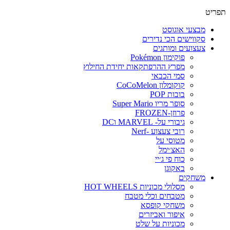
תפריט
מבצעי אוגוסט
סקווישים הכי נדירים
צעצועים ומותגים
פוקימון Pokémon
מפרץ ההרפתקאות יחידת החילוץ
סמי הכבאי
קוקומלון CoCoMelon
בובות POP
סופר מריו Super Mario
פרוזן-FROZEN
גיבורי על- MARVEL וDC
רובי צעצוע -Nerf
מטוסי על
האצ׳ימל
כוח פי ג׳יי
באקוגן
משחקים
מסלולי מכוניות HOT WHEELS
מטבחים וכלי מטבח
משחקי קופסא
איפור ואביזרים
מכוניות על שלט