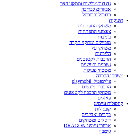
נדנדות/מגלשות ומתקני חצר
אביזרים לבריכה
כדורגל וכדורסל
תינוקות
משחקי התפתחות
צעצועי התפתחות
בימבות
מוביילים ומתקני תקרה
משחקי עץ
הליכונים
הרכבות לקטנטנים
נשכנים ורעשנים
משטחי פעילות
משחקי הרכבה
פליימוביל- playmobil
הרכבות מגנטים
משחקי הרכבה לקטנטנים
פאזלים
קונסולות וגיימינג
קונסולות
בקרים ואביזרים
דיסקים ומשחקים
אביזרי גיימינג DRAGON
גיימבוי