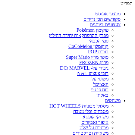
תפריט
מבצעי אוגוסט
סקווישים הכי נדירים
צעצועים ומותגים
פוקימון Pokémon
מפרץ ההרפתקאות יחידת החילוץ
סמי הכבאי
קוקומלון CoCoMelon
בובות POP
סופר מריו Super Mario
פרוזן-FROZEN
גיבורי על- MARVEL וDC
רובי צעצוע -Nerf
מטוסי על
האצ׳ימל
כוח פי ג׳יי
באקוגן
משחקים
מסלולי מכוניות HOT WHEELS
מטבחים וכלי מטבח
משחקי קופסא
איפור ואביזרים
מכוניות על שלט
משאיות וטרקטורים