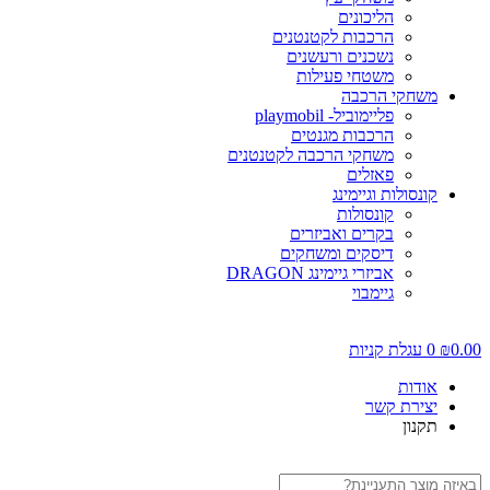
הליכונים
הרכבות לקטנטנים
נשכנים ורעשנים
משטחי פעילות
משחקי הרכבה
פליימוביל- playmobil
הרכבות מגנטים
משחקי הרכבה לקטנטנים
פאזלים
קונסולות וגיימינג
קונסולות
בקרים ואביזרים
דיסקים ומשחקים
אביזרי גיימינג DRAGON
גיימבוי
0.00
₪
0
עגלת קניות
אודות
יצירת קשר
תקנון