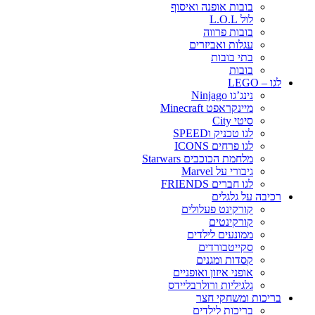
בובות אופנה ואיסוף
לול L.O.L
בובות פרווה
עגלות ואביזרים
בתי בובות
בובות
לגו – LEGO
נינג’גו Ninjago
מיינקראפט Minecraft
סיטי City
לגו טכניק וSPEED
לגו פרחים ICONS
מלחמת הכוכבים Starwars
גיבורי על Marvel
לגו חברים FRIENDS
רכיבה על גלגלים
קורקינט פעלולים
קורקינטים
ממונעים לילדים
סקייטבורדים
קסדות ומגנים
אופני איזון ואופניים
גלגיליות ורולרבליידס
בריכות ומשחקי חצר
בריכות לילדים