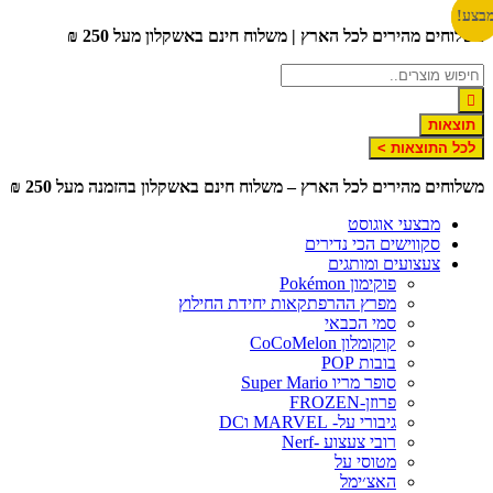
דלג
בצע!
בצע!
משלוחים מהירים לכל הארץ | משלוח חינם באשקלון מעל 250 ₪
לתוכן
תוצאות
לכל התוצאות >
משלוחים מהירים לכל הארץ – משלוח חינם באשקלון בהזמנה מעל 250 ₪
מבצעי אוגוסט
סקווישים הכי נדירים
צעצועים ומותגים
פוקימון Pokémon
מפרץ ההרפתקאות יחידת החילוץ
סמי הכבאי
קוקומלון CoCoMelon
בובות POP
סופר מריו Super Mario
פרוזן-FROZEN
גיבורי על- MARVEL וDC
רובי צעצוע -Nerf
מטוסי על
האצ׳ימל