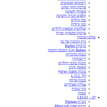
רובוטים וטובוטים
ערכות חקר ומדע
משחקי חשיבה
קלפים חברה וחשיבה
כמו גדולים
כמו גדולות
שולחנות וכסאות לילדים
ערכות ומשחקי יצירה
עולם הבובות
בית הבובת של גבי
ברביות Barbei
Cry Babies- הבובה הבוכה
בובות מדברות
ריינבוקורן
בובות כוכבי הילדים
מאשה והדב
בובות אופנה ואיסוף
לול L.O.L
בובות פרווה
עגלות ואביזרים
בתי בובות
בובות
לגו – LEGO
נינג’גו Ninjago
מיינקראפט Minecraft