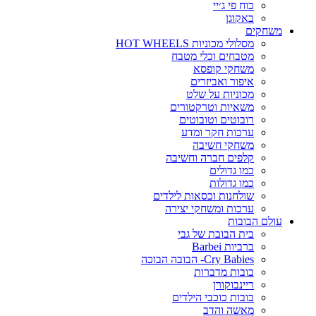
כוח פי ג׳יי
באקוגן
משחקים
מסלולי מכוניות HOT WHEELS
מטבחים וכלי מטבח
משחקי קופסא
איפור ואביזרים
מכוניות על שלט
משאיות וטרקטורים
רובוטים וטובוטים
ערכות חקר ומדע
משחקי חשיבה
קלפים חברה וחשיבה
כמו גדולים
כמו גדולות
שולחנות וכסאות לילדים
ערכות ומשחקי יצירה
עולם הבובות
בית הבובת של גבי
ברביות Barbei
Cry Babies- הבובה הבוכה
בובות מדברות
ריינבוקורן
בובות כוכבי הילדים
מאשה והדב