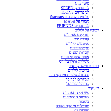
סיטי City
לגו טכניק וSPEED
לגו פרחים ICONS
מלחמת הכוכבים Starwars
גיבורי על Marvel
לגו חברים FRIENDS
רכיבה על גלגלים
קורקינט פעלולים
קורקינטים
ממונעים לילדים
סקייטבורדים
קסדות ומגנים
אופני איזון ואופניים
גלגיליות ורולרבליידס
בריכות ומשחקי חצר
בריכות לילדים
נדנדות/מגלשות ומתקני חצר
אביזרים לבריכה
כדורגל וכדורסל
תינוקות
משחקי התפתחות
צעצועי התפתחות
בימבות
מוביילים ומתקני תקרה
משחקי עץ