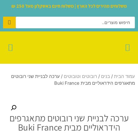
משלוחים מהירים לכל הארץ | משלוח חינם באשקלון מעל 250 ₪
בריכות ומשחקי חצר
לגו – LEGO
סקווישים הכי נדירים
רכיבה על גלגלים
מבצעי אוגוסט
משחקי הרכבה
עולם הבובות
קונסולות וגיימינג
צעצועים ומותגים
עמוד הבית
/
בנים
/
רובוטים וטובוטים
/ ערכה לבניית שני רובוטים
מתאגרפים הידראוליים מבית Buki France
ערכה לבניית שני רובוטים מתאגרפים
הידראוליים מבית Buki France