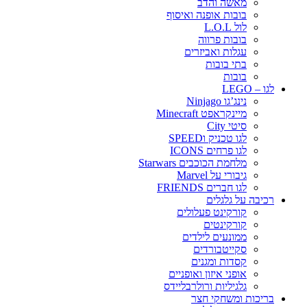
מאשה והדב
בובות אופנה ואיסוף
לול L.O.L
בובות פרווה
עגלות ואביזרים
בתי בובות
בובות
לגו – LEGO
נינג’גו Ninjago
מיינקראפט Minecraft
סיטי City
לגו טכניק וSPEED
לגו פרחים ICONS
מלחמת הכוכבים Starwars
גיבורי על Marvel
לגו חברים FRIENDS
רכיבה על גלגלים
קורקינט פעלולים
קורקינטים
ממונעים לילדים
סקייטבורדים
קסדות ומגנים
אופני איזון ואופניים
גלגיליות ורולרבליידס
בריכות ומשחקי חצר