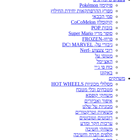
פוקימון Pokémon
מפרץ ההרפתקאות יחידת החילוץ
סמי הכבאי
קוקומלון CoCoMelon
בובות POP
סופר מריו Super Mario
פרוזן-FROZEN
גיבורי על- MARVEL וDC
רובי צעצוע -Nerf
מטוסי על
האצ׳ימל
כוח פי ג׳יי
באקוגן
משחקים
מסלולי מכוניות HOT WHEELS
מטבחים וכלי מטבח
משחקי קופסא
איפור ואביזרים
מכוניות על שלט
משאיות וטרקטורים
רובוטים וטובוטים
ערכות חקר ומדע
משחקי חשיבה
קלפים חברה וחשיבה