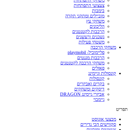
משחקי התפתחות
צעצועי התפתחות
בימבות
מוביילים ומתקני תקרה
משחקי עץ
הליכונים
הרכבות לקטנטנים
נשכנים ורעשנים
משטחי פעילות
משחקי הרכבה
פליימוביל- playmobil
הרכבות מגנטים
משחקי הרכבה לקטנטנים
פאזלים
קונסולות וגיימינג
קונסולות
בקרים ואביזרים
דיסקים ומשחקים
אביזרי גיימינג DRAGON
גיימבוי
פריט
מבצעי אוגוסט
סקווישים הכי נדירים
צעצועים ומותגים