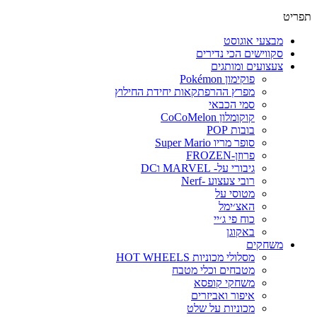
פריט
מבצעי אוגוסט
סקווישים הכי נדירים
צעצועים ומותגים
פוקימון Pokémon
מפרץ ההרפתקאות יחידת החילוץ
סמי הכבאי
קוקומלון CoCoMelon
בובות POP
סופר מריו Super Mario
פרוזן-FROZEN
גיבורי על- MARVEL וDC
רובי צעצוע -Nerf
מטוסי על
האצ׳ימל
כוח פי ג׳יי
באקוגן
משחקים
מסלולי מכוניות HOT WHEELS
מטבחים וכלי מטבח
משחקי קופסא
איפור ואביזרים
מכוניות על שלט