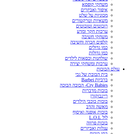
משחקי קופסא
איפור ואביזרים
מכוניות על שלט
משאיות וטרקטורים
רובוטים וטובוטים
ערכות חקר ומדע
משחקי חשיבה
קלפים חברה וחשיבה
כמו גדולים
כמו גדולות
שולחנות וכסאות לילדים
ערכות ומשחקי יצירה
עולם הבובות
בית הבובת של גבי
ברביות Barbei
Cry Babies- הבובה הבוכה
בובות מדברות
ריינבוקורן
בובות כוכבי הילדים
מאשה והדב
בובות אופנה ואיסוף
לול L.O.L
בובות פרווה
עגלות ואביזרים
בתי בובות