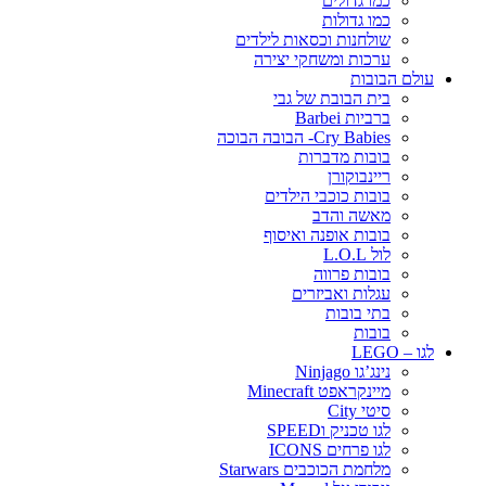
כמו גדולים
כמו גדולות
שולחנות וכסאות לילדים
ערכות ומשחקי יצירה
עולם הבובות
בית הבובת של גבי
ברביות Barbei
Cry Babies- הבובה הבוכה
בובות מדברות
ריינבוקורן
בובות כוכבי הילדים
מאשה והדב
בובות אופנה ואיסוף
לול L.O.L
בובות פרווה
עגלות ואביזרים
בתי בובות
בובות
לגו – LEGO
נינג’גו Ninjago
מיינקראפט Minecraft
סיטי City
לגו טכניק וSPEED
לגו פרחים ICONS
מלחמת הכוכבים Starwars