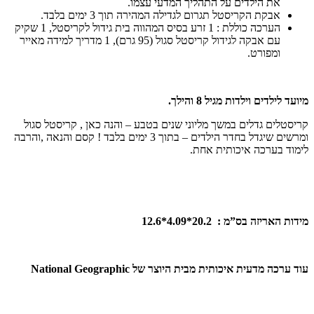
את הילדים על התהליך המדעי עצמו.
אבקת הקריסטל תגרום לגדילה המהירה תוך 3 ימים בלבד.
הערכה כוללת : 1 זרע בסיס המהווה בית גידול לקריסטל, 1 שקיק
עם אבקה לגידול קריסטל סגול (95 גרם), 1 מדריך למידה מאייר
ומפורט.
יועד לילדים וילדות מגיל 8 והילך.
ריסטלים גדלים במשך מליוני שנים בטבע – והנה כאן , קריסטל סגול
ומרשים שיגדל בחדר הילדים – בתוך 3 ימים בלבד ! קסם והנאה ,והרבה
ימוד בערכה איכותית אחת.
ידות האריזה בס”מ
:
20.2*4.09*12.6
וד ערכה מדעית איכותית מבית
היוצר של
National Geographic