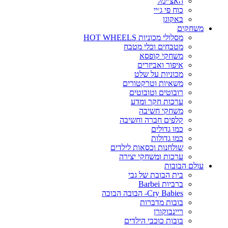
האצ׳ימל
כוח פי ג׳יי
באקוגן
משחקים
מסלולי מכוניות HOT WHEELS
מטבחים וכלי מטבח
משחקי קופסא
איפור ואביזרים
מכוניות על שלט
משאיות וטרקטורים
רובוטים וטובוטים
ערכות חקר ומדע
משחקי חשיבה
קלפים חברה וחשיבה
כמו גדולים
כמו גדולות
שולחנות וכסאות לילדים
ערכות ומשחקי יצירה
עולם הבובות
בית הבובת של גבי
ברביות Barbei
Cry Babies- הבובה הבוכה
בובות מדברות
ריינבוקורן
בובות כוכבי הילדים