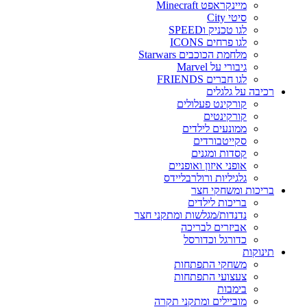
מיינקראפט Minecraft
סיטי City
לגו טכניק וSPEED
לגו פרחים ICONS
מלחמת הכוכבים Starwars
גיבורי על Marvel
לגו חברים FRIENDS
רכיבה על גלגלים
קורקינט פעלולים
קורקינטים
ממונעים לילדים
סקייטבורדים
קסדות ומגנים
אופני איזון ואופניים
גלגיליות ורולרבליידס
בריכות ומשחקי חצר
בריכות לילדים
נדנדות/מגלשות ומתקני חצר
אביזרים לבריכה
כדורגל וכדורסל
תינוקות
משחקי התפתחות
צעצועי התפתחות
בימבות
מוביילים ומתקני תקרה