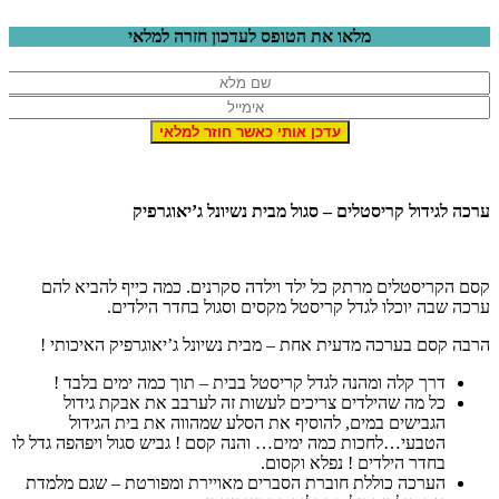
מלאו את הטופס לעדכון חזרה למלאי
רכה לגידול קריסטלים – סגול מבית נשיונל ג’יאוגרפיק
סם הקריסטלים מרתק כל ילד וילדה סקרנים. כמה כייף להביא להם
רכה שבה יוכלו לגדל קריסטל מקסים וסגול בחדר הילדים.
רבה קסם בערכה מדעית אחת – מבית נשיונל ג’יאוגרפיק האיכותי !
דרך קלה ומהנה לגדל קריסטל בבית – תוך כמה ימים בלבד !
כל מה שהילדים צריכים לעשות זה לערבב את אבקת גידול
הגבישים במים, להוסיף את הסלע שמהווה את בית הגידול
הטבעי…לחכות כמה ימים… והנה קסם ! גביש סגול ויפהפה גדל לו
בחדר הילדים ! נפלא וקסום.
הערכה כוללת חוברת הסברים מאויירת ומפורטת – שגם מלמדת