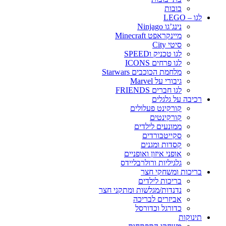
בובות
לגו – LEGO
נינג’גו Ninjago
מיינקראפט Minecraft
סיטי City
לגו טכניק וSPEED
לגו פרחים ICONS
מלחמת הכוכבים Starwars
גיבורי על Marvel
לגו חברים FRIENDS
רכיבה על גלגלים
קורקינט פעלולים
קורקינטים
ממונעים לילדים
סקייטבורדים
קסדות ומגנים
אופני איזון ואופניים
גלגיליות ורולרבליידס
בריכות ומשחקי חצר
בריכות לילדים
נדנדות/מגלשות ומתקני חצר
אביזרים לבריכה
כדורגל וכדורסל
תינוקות