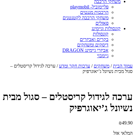
משחקי הרכבה
פליימוביל- playmobil
הרכבות מגנטים
משחקי הרכבה לקטנטנים
פאזלים
קונסולות וגיימינג
קונסולות
בקרים ואביזרים
דיסקים ומשחקים
אביזרי גיימינג DRAGON
גיימבוי
מוד הבית
/
משחקים
/
ערכות חקר ומדע
/ ערכה לגידול קריסטלים –
גול מבית נשיונל ג’יאוגרפיק
רכה לגידול קריסטלים – סגול מבית
שיונל ג’יאוגרפיק
₪
49.9
מלאי אזל