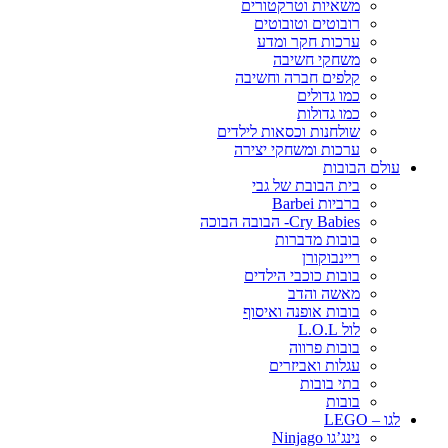
משאיות וטרקטורים
רובוטים וטובוטים
ערכות חקר ומדע
משחקי חשיבה
קלפים חברה וחשיבה
כמו גדולים
כמו גדולות
שולחנות וכסאות לילדים
ערכות ומשחקי יצירה
עולם הבובות
בית הבובת של גבי
ברביות Barbei
Cry Babies- הבובה הבוכה
בובות מדברות
ריינבוקורן
בובות כוכבי הילדים
מאשה והדב
בובות אופנה ואיסוף
לול L.O.L
בובות פרווה
עגלות ואביזרים
בתי בובות
בובות
לגו – LEGO
נינג’גו Ninjago