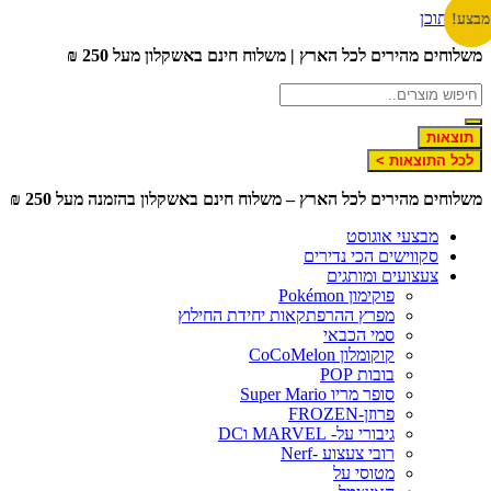
לג לתוכן
צע!
צע!
שלוחים מהירים לכל הארץ | משלוח חינם באשקלון מעל 250 ₪
תוצאות
לכל התוצאות >
שלוחים מהירים לכל הארץ – משלוח חינם באשקלון בהזמנה מעל 250 ₪
מבצעי אוגוסט
סקווישים הכי נדירים
צעצועים ומותגים
פוקימון Pokémon
מפרץ ההרפתקאות יחידת החילוץ
סמי הכבאי
קוקומלון CoCoMelon
בובות POP
סופר מריו Super Mario
פרוזן-FROZEN
גיבורי על- MARVEL וDC
רובי צעצוע -Nerf
מטוסי על