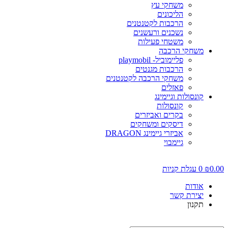
משחקי עץ
הליכונים
הרכבות לקטנטנים
נשכנים ורעשנים
משטחי פעילות
משחקי הרכבה
פליימוביל- playmobil
הרכבות מגנטים
משחקי הרכבה לקטנטנים
פאזלים
קונסולות וגיימינג
קונסולות
בקרים ואביזרים
דיסקים ומשחקים
אביזרי גיימינג DRAGON
גיימבוי
0.0
₪
0
עגלת קניות
אודות
יצירת קשר
תקנון