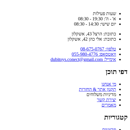
שעות פעילות
א' - ה': 19:30 - 08:30
יום שישי: 14:30 - 08:30
כתובת: הרצל 43, אשקלון
כתובת: אלי כהן 42, אשקלון
טלפון: 08-675-0767
וואטסאפ: 055-980-4776
אימייל: dubitoys.conect@gmail.com
פי תוכן
מי אנחנו
תקנון אתר & החזרות
מדיניות משלוחים
יצירת קשר
מאמרים
טגוריות
מבצעים