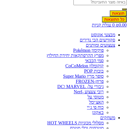
תוצאות
כל התוצאות
0.0
₪
0
עגלת קניות
מבצעי אוגוסט
סקווישים הכי נדירים
צעצועים ומותגים
פוקימון Pokémon
מפרץ ההרפתקאות יחידת החילוץ
סמי הכבאי
קוקומלון CoCoMelon
בובות POP
סופר מריו Super Mario
פרוזן-FROZEN
גיבורי על- MARVEL וDC
רובי צעצוע -Nerf
מטוסי על
האצ׳ימל
כוח פי ג׳יי
באקוגן
משחקים
מסלולי מכוניות HOT WHEELS
מטבחים וכלי מטבח