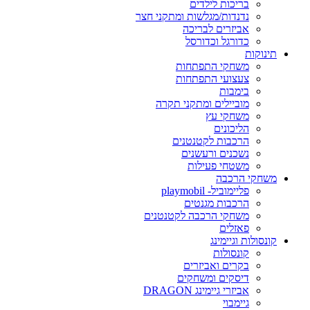
בריכות לילדים
נדנדות/מגלשות ומתקני חצר
אביזרים לבריכה
כדורגל וכדורסל
תינוקות
משחקי התפתחות
צעצועי התפתחות
בימבות
מוביילים ומתקני תקרה
משחקי עץ
הליכונים
הרכבות לקטנטנים
נשכנים ורעשנים
משטחי פעילות
משחקי הרכבה
פליימוביל- playmobil
הרכבות מגנטים
משחקי הרכבה לקטנטנים
פאזלים
קונסולות וגיימינג
קונסולות
בקרים ואביזרים
דיסקים ומשחקים
אביזרי גיימינג DRAGON
גיימבוי