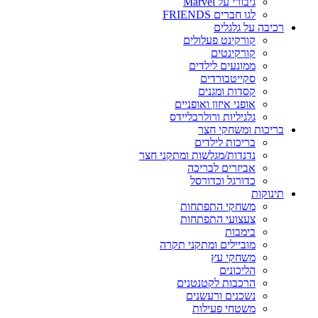
גיבורי על Marvel
לגו חברים FRIENDS
רכיבה על גלגלים
קורקינט פעלולים
קורקינטים
ממונעים לילדים
סקייטבורדים
קסדות ומגנים
אופני איזון ואופניים
גלגיליות ורולרבליידס
בריכות ומשחקי חצר
בריכות לילדים
נדנדות/מגלשות ומתקני חצר
אביזרים לבריכה
כדורגל וכדורסל
תינוקות
משחקי התפתחות
צעצועי התפתחות
בימבות
מוביילים ומתקני תקרה
משחקי עץ
הליכונים
הרכבות לקטנטנים
נשכנים ורעשנים
משטחי פעילות