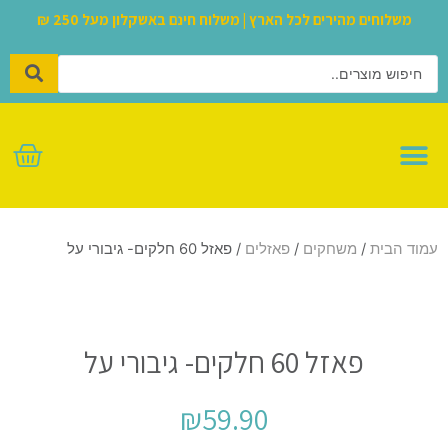
משלוחים מהירים לכל הארץ | משלוח חינם באשקלון מעל 250 ₪
בריכות ומשחקי חצר
לגו – LEGO
סקווישים הכי נדירים
רכיבה על גלגלים
מבצעי אוגוסט
משחקי הרכבה
עולם הבובות
קונסולות וגיימינג
צעצועים ומותגים
עמוד הבית
/
משחקים
/
פאזלים
/ פאזל 60 חלקים- גיבורי על
פאזל 60 חלקים- גיבורי על
₪
59.90