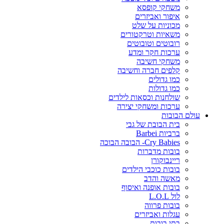
משחקי קופסא
איפור ואביזרים
מכוניות על שלט
משאיות וטרקטורים
רובוטים וטובוטים
ערכות חקר ומדע
משחקי חשיבה
קלפים חברה וחשיבה
כמו גדולים
כמו גדולות
שולחנות וכסאות לילדים
ערכות ומשחקי יצירה
עולם הבובות
בית הבובת של גבי
ברביות Barbei
Cry Babies- הבובה הבוכה
בובות מדברות
ריינבוקורן
בובות כוכבי הילדים
מאשה והדב
בובות אופנה ואיסוף
לול L.O.L
בובות פרווה
עגלות ואביזרים
בתי בובות