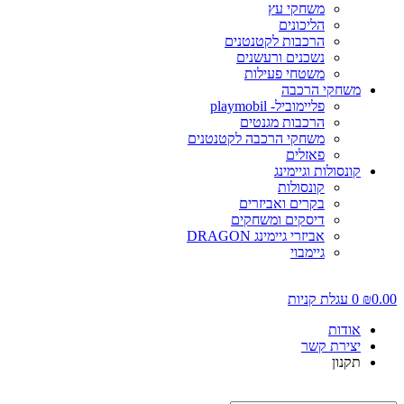
משחקי עץ
הליכונים
הרכבות לקטנטנים
נשכנים ורעשנים
משטחי פעילות
משחקי הרכבה
פליימוביל- playmobil
הרכבות מגנטים
משחקי הרכבה לקטנטנים
פאזלים
קונסולות וגיימינג
קונסולות
בקרים ואביזרים
דיסקים ומשחקים
אביזרי גיימינג DRAGON
גיימבוי
0.00
₪
0
עגלת קניות
אודות
יצירת קשר
תקנון