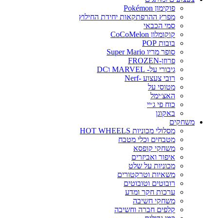
פוקימון Pokémon
מפרץ ההרפתקאות יחידת החילוץ
סמי הכבאי
קוקומלון CoCoMelon
בובות POP
סופר מריו Super Mario
פרוזן-FROZEN
גיבורי על- MARVEL וDC
רובי צעצוע -Nerf
מטוסי על
האצ׳ימל
כוח פי ג׳יי
באקוגן
משחקים
מסלולי מכוניות HOT WHEELS
מטבחים וכלי מטבח
משחקי קופסא
איפור ואביזרים
מכוניות על שלט
משאיות וטרקטורים
רובוטים וטובוטים
ערכות חקר ומדע
משחקי חשיבה
קלפים חברה וחשיבה