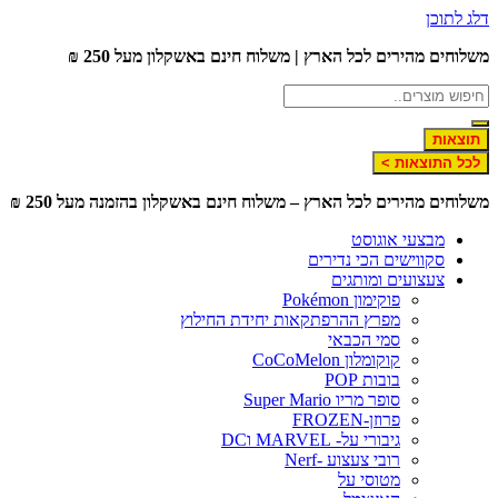
דלג לתוכן
משלוחים מהירים לכל הארץ | משלוח חינם באשקלון מעל 250 ₪
תוצאות
לכל התוצאות >
משלוחים מהירים לכל הארץ – משלוח חינם באשקלון בהזמנה מעל 250 ₪
מבצעי אוגוסט
סקווישים הכי נדירים
צעצועים ומותגים
פוקימון Pokémon
מפרץ ההרפתקאות יחידת החילוץ
סמי הכבאי
קוקומלון CoCoMelon
בובות POP
סופר מריו Super Mario
פרוזן-FROZEN
גיבורי על- MARVEL וDC
רובי צעצוע -Nerf
מטוסי על