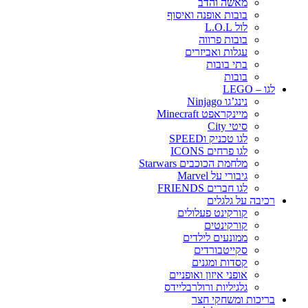
מאשה והדב
בובות אופנה ואיסוף
לול L.O.L
בובות פרווה
עגלות ואביזרים
בתי בובות
בובות
לגו – LEGO
נינג’גו Ninjago
מיינקראפט Minecraft
סיטי City
לגו טכניק וSPEED
לגו פרחים ICONS
מלחמת הכוכבים Starwars
גיבורי על Marvel
לגו חברים FRIENDS
רכיבה על גלגלים
קורקינט פעלולים
קורקינטים
ממונעים לילדים
סקייטבורדים
קסדות ומגנים
אופני איזון ואופניים
גלגיליות ורולרבליידס
בריכות ומשחקי חצר