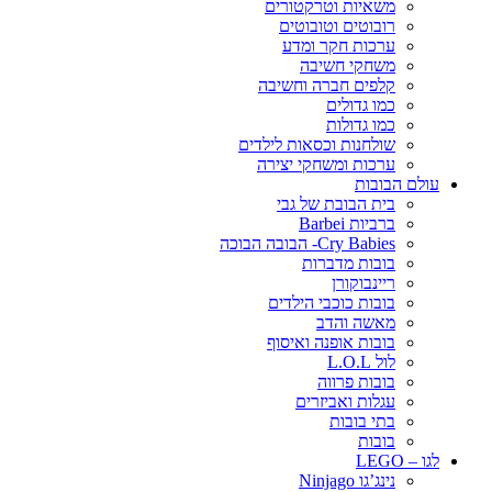
משאיות וטרקטורים
רובוטים וטובוטים
ערכות חקר ומדע
משחקי חשיבה
קלפים חברה וחשיבה
כמו גדולים
כמו גדולות
שולחנות וכסאות לילדים
ערכות ומשחקי יצירה
עולם הבובות
בית הבובת של גבי
ברביות Barbei
Cry Babies- הבובה הבוכה
בובות מדברות
ריינבוקורן
בובות כוכבי הילדים
מאשה והדב
בובות אופנה ואיסוף
לול L.O.L
בובות פרווה
עגלות ואביזרים
בתי בובות
בובות
לגו – LEGO
נינג’גו Ninjago