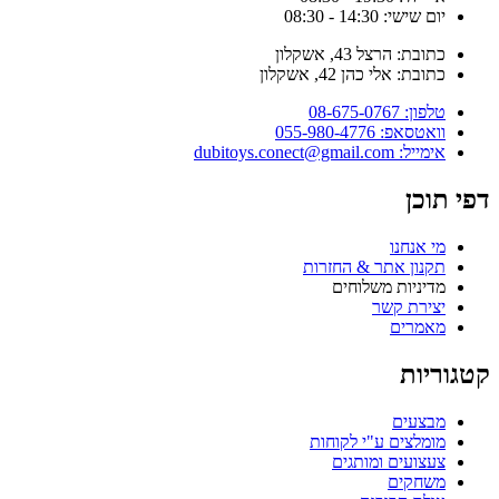
יום שישי: 14:30 - 08:30
כתובת: הרצל 43, אשקלון
כתובת: אלי כהן 42, אשקלון
טלפון: 08-675-0767
וואטסאפ: 055-980-4776
אימייל: dubitoys.conect@gmail.com
דפי תוכן
מי אנחנו
תקנון אתר & החזרות
מדיניות משלוחים
יצירת קשר
מאמרים
קטגוריות
מבצעים
מומלצים ע"י לקוחות
צעצועים ומותגים
משחקים