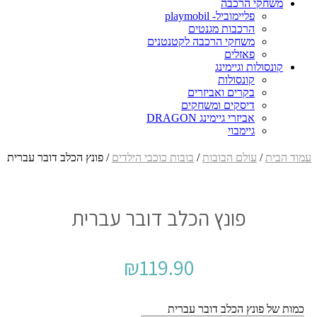
משחקי הרכבה
פליימוביל- playmobil
הרכבות מגנטים
משחקי הרכבה לקטנטנים
פאזלים
קונסולות וגיימינג
קונסולות
בקרים ואביזרים
דיסקים ומשחקים
אביזרי גיימינג DRAGON
גיימבוי
עמוד הבית
/
עולם הבובות
/
בובות כוכבי הילדים
/ פונץ הכלב דובר עברית
פונץ הכלב דובר עברית
₪
119.90
כמות של פונץ הכלב דובר עברית