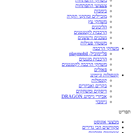
משחקי התפתחות
צעצועי התפתחות
בימבות
מוביילים ומתקני תקרה
משחקי עץ
הליכונים
הרכבות לקטנטנים
נשכנים ורעשנים
משטחי פעילות
משחקי הרכבה
פליימוביל- playmobil
הרכבות מגנטים
משחקי הרכבה לקטנטנים
פאזלים
קונסולות וגיימינג
קונסולות
בקרים ואביזרים
דיסקים ומשחקים
אביזרי גיימינג DRAGON
גיימבוי
תפריט
מבצעי אוגוסט
סקווישים הכי נדירים
צעצועים ומותגים