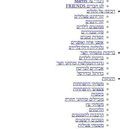
גיבורי על Marvel
לגו חברים FRIENDS
רכיבה על גלגלים
קורקינט פעלולים
קורקינטים
ממונעים לילדים
סקייטבורדים
קסדות ומגנים
אופני איזון ואופניים
גלגיליות ורולרבליידס
בריכות ומשחקי חצר
בריכות לילדים
נדנדות/מגלשות ומתקני חצר
אביזרים לבריכה
כדורגל וכדורסל
תינוקות
משחקי התפתחות
צעצועי התפתחות
בימבות
מוביילים ומתקני תקרה
משחקי עץ
הליכונים
הרכבות לקטנטנים
נשכנים ורעשנים
משטחי פעילות