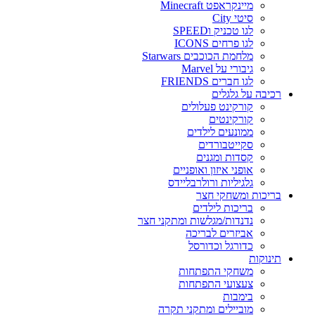
מיינקראפט Minecraft
סיטי City
לגו טכניק וSPEED
לגו פרחים ICONS
מלחמת הכוכבים Starwars
גיבורי על Marvel
לגו חברים FRIENDS
רכיבה על גלגלים
קורקינט פעלולים
קורקינטים
ממונעים לילדים
סקייטבורדים
קסדות ומגנים
אופני איזון ואופניים
גלגיליות ורולרבליידס
בריכות ומשחקי חצר
בריכות לילדים
נדנדות/מגלשות ומתקני חצר
אביזרים לבריכה
כדורגל וכדורסל
תינוקות
משחקי התפתחות
צעצועי התפתחות
בימבות
מוביילים ומתקני תקרה