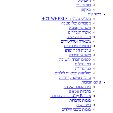
האצ׳ימל
כוח פי ג׳יי
באקוגן
משחקים
מסלולי מכוניות HOT WHEELS
מטבחים וכלי מטבח
משחקי קופסא
איפור ואביזרים
מכוניות על שלט
משאיות וטרקטורים
רובוטים וטובוטים
ערכות חקר ומדע
משחקי חשיבה
קלפים חברה וחשיבה
כמו גדולים
כמו גדולות
שולחנות וכסאות לילדים
ערכות ומשחקי יצירה
עולם הבובות
בית הבובת של גבי
ברביות Barbei
Cry Babies- הבובה הבוכה
בובות מדברות
ריינבוקורן
בובות כוכבי הילדים