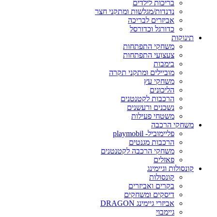
בריכות לילדים
נדנדות/מגלשות ומתקני חצר
אביזרים לבריכה
כדורגל וכדורסל
תינוקות
משחקי התפתחות
צעצועי התפתחות
בימבות
מוביילים ומתקני תקרה
משחקי עץ
הליכונים
הרכבות לקטנטנים
נשכנים ורעשנים
משטחי פעילות
משחקי הרכבה
פליימוביל- playmobil
הרכבות מגנטים
משחקי הרכבה לקטנטנים
פאזלים
קונסולות וגיימינג
קונסולות
בקרים ואביזרים
דיסקים ומשחקים
אביזרי גיימינג DRAGON
גיימבוי