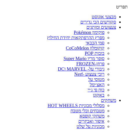
תפריט
מבצעי אוגוסט
סקווישים הכי נדירים
צעצועים ומותגים
פוקימון Pokémon
מפרץ ההרפתקאות יחידת החילוץ
סמי הכבאי
קוקומלון CoCoMelon
בובות POP
סופר מריו Super Mario
פרוזן-FROZEN
גיבורי על- MARVEL וDC
רובי צעצוע -Nerf
מטוסי על
האצ׳ימל
כוח פי ג׳יי
באקוגן
משחקים
מסלולי מכוניות HOT WHEELS
מטבחים וכלי מטבח
משחקי קופסא
איפור ואביזרים
מכוניות על שלט