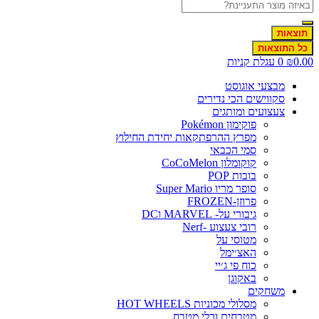
תוצאות
כל התוצאות
0.00
₪
0
עגלת קניות
מבצעי אוגוסט
סקווישים הכי נדירים
צעצועים ומותגים
פוקימון Pokémon
מפרץ ההרפתקאות יחידת החילוץ
סמי הכבאי
קוקומלון CoCoMelon
בובות POP
סופר מריו Super Mario
פרוזן-FROZEN
גיבורי על- MARVEL וDC
רובי צעצוע -Nerf
מטוסי על
האצ׳ימל
כוח פי ג׳יי
באקוגן
משחקים
מסלולי מכוניות HOT WHEELS
מטבחים וכלי מטבח