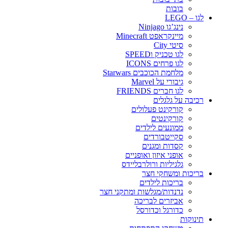
בובות
לגו – LEGO
נינג’גו Ninjago
מיינקראפט Minecraft
סיטי City
לגו טכניק וSPEED
לגו פרחים ICONS
מלחמת הכוכבים Starwars
גיבורי על Marvel
לגו חברים FRIENDS
רכיבה על גלגלים
קורקינט פעלולים
קורקינטים
ממונעים לילדים
סקייטבורדים
קסדות ומגנים
אופני איזון ואופניים
גלגיליות ורולרבליידס
בריכות ומשחקי חצר
בריכות לילדים
נדנדות/מגלשות ומתקני חצר
אביזרים לבריכה
כדורגל וכדורסל
תינוקות