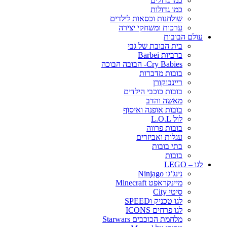
כמו גדולים
כמו גדולות
שולחנות וכסאות לילדים
ערכות ומשחקי יצירה
עולם הבובות
בית הבובת של גבי
ברביות Barbei
Cry Babies- הבובה הבוכה
בובות מדברות
ריינבוקורן
בובות כוכבי הילדים
מאשה והדב
בובות אופנה ואיסוף
לול L.O.L
בובות פרווה
עגלות ואביזרים
בתי בובות
בובות
לגו – LEGO
נינג’גו Ninjago
מיינקראפט Minecraft
סיטי City
לגו טכניק וSPEED
לגו פרחים ICONS
מלחמת הכוכבים Starwars