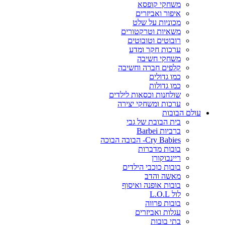
משחקי קופסא
איפור ואביזרים
מכוניות על שלט
משאיות וטרקטורים
רובוטים וטובוטים
ערכות חקר ומדע
משחקי חשיבה
קלפים חברה וחשיבה
כמו גדולים
כמו גדולות
שולחנות וכסאות לילדים
ערכות ומשחקי יצירה
עולם הבובות
בית הבובת של גבי
ברביות Barbei
Cry Babies- הבובה הבוכה
בובות מדברות
ריינבוקורן
בובות כוכבי הילדים
מאשה והדב
בובות אופנה ואיסוף
לול L.O.L
בובות פרווה
עגלות ואביזרים
בתי בובות