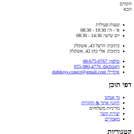
קודם
בא
שעות פעילות
א' - ה': 19:30 - 08:30
יום שישי: 14:30 - 08:30
כתובת: הרצל 43, אשקלון
כתובת: אלי כהן 42, אשקלון
טלפון: 08-675-0767
וואטסאפ: 055-980-4776
אימייל: dubitoys.conect@gmail.com
פי תוכן
מי אנחנו
תקנון אתר & החזרות
מדיניות משלוחים
יצירת קשר
מאמרים
טגוריות