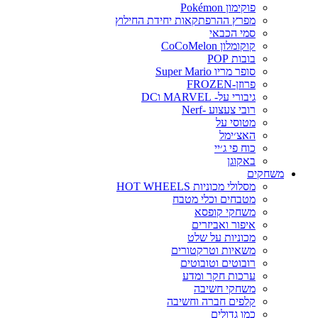
פוקימון Pokémon
מפרץ ההרפתקאות יחידת החילוץ
סמי הכבאי
קוקומלון CoCoMelon
בובות POP
סופר מריו Super Mario
פרוזן-FROZEN
גיבורי על- MARVEL וDC
רובי צעצוע -Nerf
מטוסי על
האצ׳ימל
כוח פי ג׳יי
באקוגן
משחקים
מסלולי מכוניות HOT WHEELS
מטבחים וכלי מטבח
משחקי קופסא
איפור ואביזרים
מכוניות על שלט
משאיות וטרקטורים
רובוטים וטובוטים
ערכות חקר ומדע
משחקי חשיבה
קלפים חברה וחשיבה
כמו גדולים