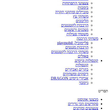
צעצועי התפתחות
בימבות
מוביילים ומתקני תקרה
משחקי עץ
הליכונים
הרכבות לקטנטנים
נשכנים ורעשנים
משטחי פעילות
משחקי הרכבה
פליימוביל- playmobil
הרכבות מגנטים
משחקי הרכבה לקטנטנים
פאזלים
קונסולות וגיימינג
קונסולות
בקרים ואביזרים
דיסקים ומשחקים
אביזרי גיימינג DRAGON
גיימבוי
פריט
מבצעי אוגוסט
סקווישים הכי נדירים
צעצועים ומותגים