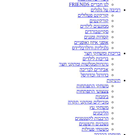
לגו חברים FRIENDS
רכיבה על גלגלים
קורקינט פעלולים
קורקינטים
ממונעים לילדים
סקייטבורדים
קסדות ומגנים
אופני איזון ואופניים
גלגיליות ורולרבליידס
בריכות ומשחקי חצר
בריכות לילדים
נדנדות/מגלשות ומתקני חצר
אביזרים לבריכה
כדורגל וכדורסל
תינוקות
משחקי התפתחות
צעצועי התפתחות
בימבות
מוביילים ומתקני תקרה
משחקי עץ
הליכונים
הרכבות לקטנטנים
נשכנים ורעשנים
משטחי פעילות
משחקי הרכבה