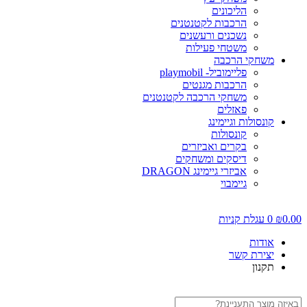
הליכונים
הרכבות לקטנטנים
נשכנים ורעשנים
משטחי פעילות
משחקי הרכבה
פליימוביל- playmobil
הרכבות מגנטים
משחקי הרכבה לקטנטנים
פאזלים
קונסולות וגיימינג
קונסולות
בקרים ואביזרים
דיסקים ומשחקים
אביזרי גיימינג DRAGON
גיימבוי
0.0
₪
0
עגלת קניות
אודות
יצירת קשר
תקנון