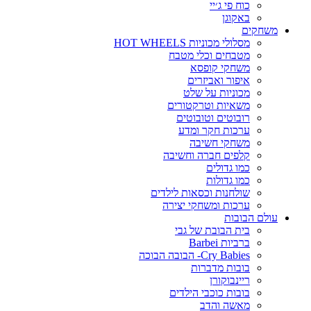
כוח פי ג׳יי
באקוגן
משחקים
מסלולי מכוניות HOT WHEELS
מטבחים וכלי מטבח
משחקי קופסא
איפור ואביזרים
מכוניות על שלט
משאיות וטרקטורים
רובוטים וטובוטים
ערכות חקר ומדע
משחקי חשיבה
קלפים חברה וחשיבה
כמו גדולים
כמו גדולות
שולחנות וכסאות לילדים
ערכות ומשחקי יצירה
עולם הבובות
בית הבובת של גבי
ברביות Barbei
Cry Babies- הבובה הבוכה
בובות מדברות
ריינבוקורן
בובות כוכבי הילדים
מאשה והדב