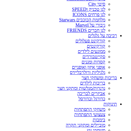
סיטי City
לגו טכניק וSPEED
לגו פרחים ICONS
מלחמת הכוכבים Starwars
גיבורי על Marvel
לגו חברים FRIENDS
רכיבה על גלגלים
קורקינט פעלולים
קורקינטים
ממונעים לילדים
סקייטבורדים
קסדות ומגנים
אופני איזון ואופניים
גלגיליות ורולרבליידס
בריכות ומשחקי חצר
בריכות לילדים
נדנדות/מגלשות ומתקני חצר
אביזרים לבריכה
כדורגל וכדורסל
תינוקות
משחקי התפתחות
צעצועי התפתחות
בימבות
מוביילים ומתקני תקרה
משחקי עץ