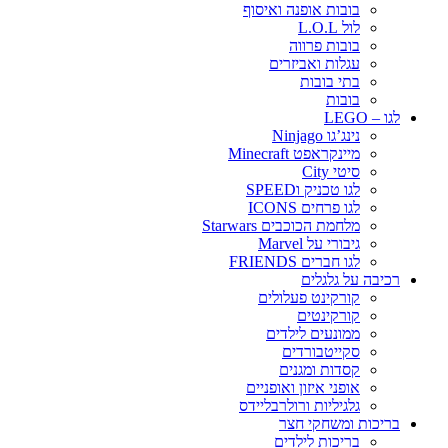
בובות אופנה ואיסוף
לול L.O.L
בובות פרווה
עגלות ואביזרים
בתי בובות
בובות
לגו – LEGO
נינג’גו Ninjago
מיינקראפט Minecraft
סיטי City
לגו טכניק וSPEED
לגו פרחים ICONS
מלחמת הכוכבים Starwars
גיבורי על Marvel
לגו חברים FRIENDS
רכיבה על גלגלים
קורקינט פעלולים
קורקינטים
ממונעים לילדים
סקייטבורדים
קסדות ומגנים
אופני איזון ואופניים
גלגיליות ורולרבליידס
בריכות ומשחקי חצר
בריכות לילדים