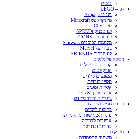
בובות
לגו – LEGO
נינג’גו Ninjago
מיינקראפט Minecraft
סיטי City
לגו טכניק וSPEED
לגו פרחים ICONS
מלחמת הכוכבים Starwars
גיבורי על Marvel
לגו חברים FRIENDS
רכיבה על גלגלים
קורקינט פעלולים
קורקינטים
ממונעים לילדים
סקייטבורדים
קסדות ומגנים
אופני איזון ואופניים
גלגיליות ורולרבליידס
בריכות ומשחקי חצר
בריכות לילדים
נדנדות/מגלשות ומתקני חצר
אביזרים לבריכה
כדורגל וכדורסל
תינוקות
משחקי התפתחות