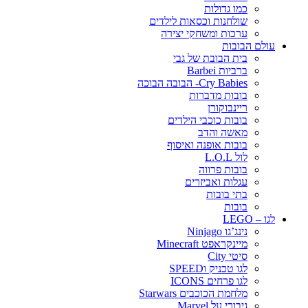
כמו גדולות
שולחנות וכסאות לילדים
ערכות ומשחקי יצירה
עולם הבובות
בית הבובת של גבי
ברביות Barbei
Cry Babies- הבובה הבוכה
בובות מדברות
ריינבוקורן
בובות כוכבי הילדים
מאשה והדב
בובות אופנה ואיסוף
לול L.O.L
בובות פרווה
עגלות ואביזרים
בתי בובות
בובות
לגו – LEGO
נינג’גו Ninjago
מיינקראפט Minecraft
סיטי City
לגו טכניק וSPEED
לגו פרחים ICONS
מלחמת הכוכבים Starwars
גיבורי על Marvel