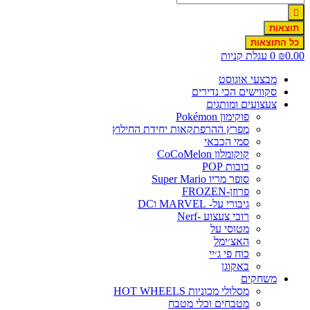
תוצאות
כל התוצאות
0.0
₪
0
עגלת קניות
מבצעי אוגוסט
סקווישים הכי נדירים
צעצועים ומותגים
פוקימון Pokémon
מפרץ ההרפתקאות יחידת החילוץ
סמי הכבאי
קוקומלון CoCoMelon
בובות POP
סופר מריו Super Mario
פרוזן-FROZEN
גיבורי על- MARVEL וDC
רובי צעצוע -Nerf
מטוסי על
האצ׳ימל
כוח פי ג׳יי
באקוגן
משחקים
מסלולי מכוניות HOT WHEELS
מטבחים וכלי מטבח