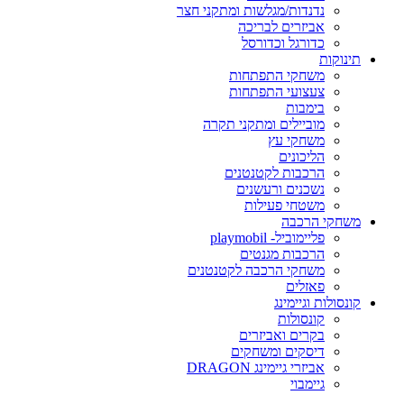
נדנדות/מגלשות ומתקני חצר
אביזרים לבריכה
כדורגל וכדורסל
תינוקות
משחקי התפתחות
צעצועי התפתחות
בימבות
מוביילים ומתקני תקרה
משחקי עץ
הליכונים
הרכבות לקטנטנים
נשכנים ורעשנים
משטחי פעילות
משחקי הרכבה
פליימוביל- playmobil
הרכבות מגנטים
משחקי הרכבה לקטנטנים
פאזלים
קונסולות וגיימינג
קונסולות
בקרים ואביזרים
דיסקים ומשחקים
אביזרי גיימינג DRAGON
גיימבוי