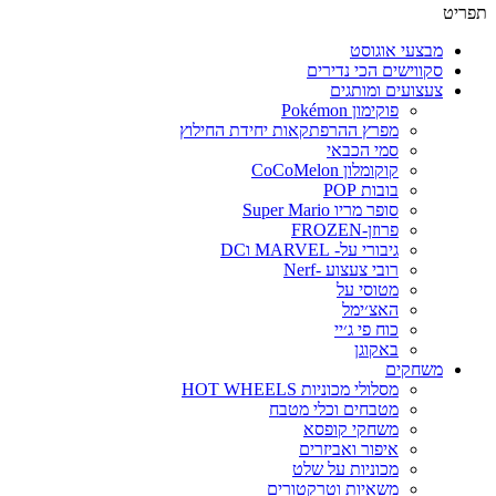
פריט
מבצעי אוגוסט
סקווישים הכי נדירים
צעצועים ומותגים
פוקימון Pokémon
מפרץ ההרפתקאות יחידת החילוץ
סמי הכבאי
קוקומלון CoCoMelon
בובות POP
סופר מריו Super Mario
פרוזן-FROZEN
גיבורי על- MARVEL וDC
רובי צעצוע -Nerf
מטוסי על
האצ׳ימל
כוח פי ג׳יי
באקוגן
משחקים
מסלולי מכוניות HOT WHEELS
מטבחים וכלי מטבח
משחקי קופסא
איפור ואביזרים
מכוניות על שלט
משאיות וטרקטורים