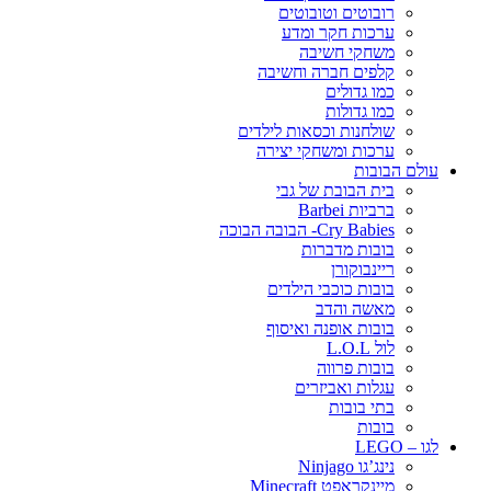
רובוטים וטובוטים
ערכות חקר ומדע
משחקי חשיבה
קלפים חברה וחשיבה
כמו גדולים
כמו גדולות
שולחנות וכסאות לילדים
ערכות ומשחקי יצירה
עולם הבובות
בית הבובת של גבי
ברביות Barbei
Cry Babies- הבובה הבוכה
בובות מדברות
ריינבוקורן
בובות כוכבי הילדים
מאשה והדב
בובות אופנה ואיסוף
לול L.O.L
בובות פרווה
עגלות ואביזרים
בתי בובות
בובות
לגו – LEGO
נינג’גו Ninjago
מיינקראפט Minecraft