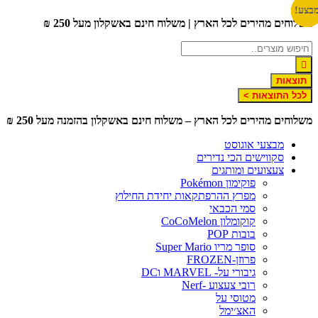
לג
צע!
צע!
צע!
צע!
שלוחים מהירים לכל הארץ | משלוח חינם באשקלון מעל 250 ₪
תוכן
תוצאות
לכל התוצאות >
שלוחים מהירים לכל הארץ – משלוח חינם באשקלון בהזמנה מעל 250 ₪
מבצעי אוגוסט
סקווישים הכי נדירים
צעצועים ומותגים
פוקימון Pokémon
מפרץ ההרפתקאות יחידת החילוץ
סמי הכבאי
קוקומלון CoCoMelon
בובות POP
סופר מריו Super Mario
פרוזן-FROZEN
גיבורי על- MARVEL וDC
רובי צעצוע -Nerf
מטוסי על
האצ׳ימל