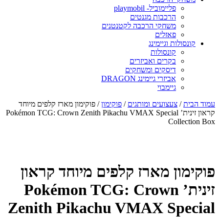
פליימוביל- playmobil
הרכבות מגנטים
משחקי הרכבה לקטנטנים
פאזלים
קונסולות וגיימינג
קונסולות
בקרים ואביזרים
דיסקים ומשחקים
אביזרי גיימינג DRAGON
גיימבוי
מוד הבית
/
צעצועים ומותגים
/
פוקימון
/ פוקימון מארז קלפים מיוחד
קראון זינית’ Pokémon TCG: Crown Zenith Pikachu VMAX Special
Collection Bo
וקימון מארז קלפים מיוחד קראון
זינית’ Pokémon TCG: Crown
Zenith Pikachu VMAX Specia