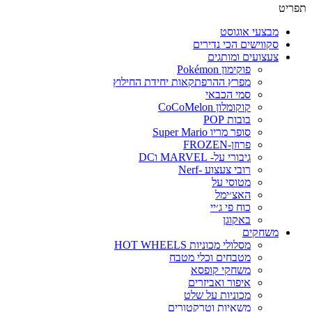
תפריט
מבצעי אוגוסט
סקווישים הכי נדירים
צעצועים ומותגים
פוקימון Pokémon
מפרץ ההרפתקאות יחידת החילוץ
סמי הכבאי
קוקומלון CoCoMelon
בובות POP
סופר מריו Super Mario
פרוזן-FROZEN
גיבורי על- MARVEL וDC
רובי צעצוע -Nerf
מטוסי על
האצ׳ימל
כוח פי ג׳יי
באקוגן
משחקים
מסלולי מכוניות HOT WHEELS
מטבחים וכלי מטבח
משחקי קופסא
איפור ואביזרים
מכוניות על שלט
משאיות וטרקטורים