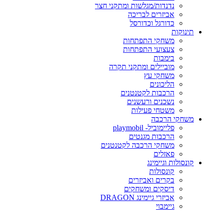
נדנדות/מגלשות ומתקני חצר
אביזרים לבריכה
כדורגל וכדורסל
תינוקות
משחקי התפתחות
צעצועי התפתחות
בימבות
מוביילים ומתקני תקרה
משחקי עץ
הליכונים
הרכבות לקטנטנים
נשכנים ורעשנים
משטחי פעילות
משחקי הרכבה
פליימוביל- playmobil
הרכבות מגנטים
משחקי הרכבה לקטנטנים
פאזלים
קונסולות וגיימינג
קונסולות
בקרים ואביזרים
דיסקים ומשחקים
אביזרי גיימינג DRAGON
גיימבוי