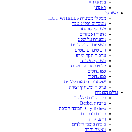
כוח פי ג׳יי
באקוגן
משחקים
מסלולי מכוניות HOT WHEELS
מטבחים וכלי מטבח
משחקי קופסא
איפור ואביזרים
מכוניות על שלט
משאיות וטרקטורים
רובוטים וטובוטים
ערכות חקר ומדע
משחקי חשיבה
קלפים חברה וחשיבה
כמו גדולים
כמו גדולות
שולחנות וכסאות לילדים
ערכות ומשחקי יצירה
עולם הבובות
בית הבובת של גבי
ברביות Barbei
Cry Babies- הבובה הבוכה
בובות מדברות
ריינבוקורן
בובות כוכבי הילדים
מאשה והדב