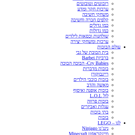
רובוטים וטובוטים
ערכות חקר ומדע
משחקי חשיבה
קלפים חברה וחשיבה
כמו גדולים
כמו גדולות
שולחנות וכסאות לילדים
ערכות ומשחקי יצירה
עולם הבובות
בית הבובת של גבי
ברביות Barbei
Cry Babies- הבובה הבוכה
בובות מדברות
ריינבוקורן
בובות כוכבי הילדים
מאשה והדב
בובות אופנה ואיסוף
לול L.O.L
בובות פרווה
עגלות ואביזרים
בתי בובות
בובות
לגו – LEGO
נינג’גו Ninjago
מיינקראפט Minecraft