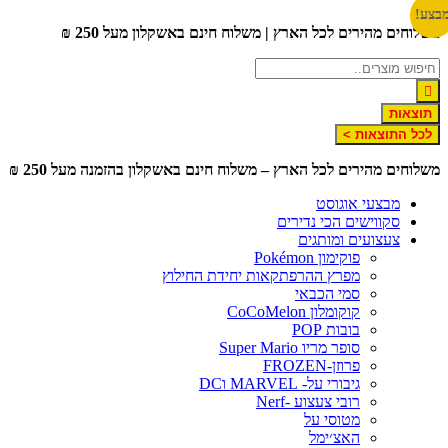
דלג
בצע!
משלוחים מהירים לכל הארץ | משלוח חינם באשקלון מעל 250 ₪
לתוכן
תוצאות
לכל התוצאות >
משלוחים מהירים לכל הארץ – משלוח חינם באשקלון בהזמנה מעל 250 ₪
מבצעי אוגוסט
סקווישים הכי נדירים
צעצועים ומותגים
פוקימון Pokémon
מפרץ ההרפתקאות יחידת החילוץ
סמי הכבאי
קוקומלון CoCoMelon
בובות POP
סופר מריו Super Mario
פרוזן-FROZEN
גיבורי על- MARVEL וDC
רובי צעצוע -Nerf
מטוסי על
האצ׳ימל