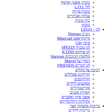
בובות אופנה ואיסוף
לול L.O.L
בובות פרווה
עגלות ואביזרים
בתי בובות
בובות
לגו – LEGO
נינג’גו Ninjago
מיינקראפט Minecraft
סיטי City
לגו טכניק וSPEED
לגו פרחים ICONS
מלחמת הכוכבים Starwars
גיבורי על Marvel
לגו חברים FRIENDS
רכיבה על גלגלים
קורקינט פעלולים
קורקינטים
ממונעים לילדים
סקייטבורדים
קסדות ומגנים
אופני איזון ואופניים
גלגיליות ורולרבליידס
בריכות ומשחקי חצר
בריכות לילדים