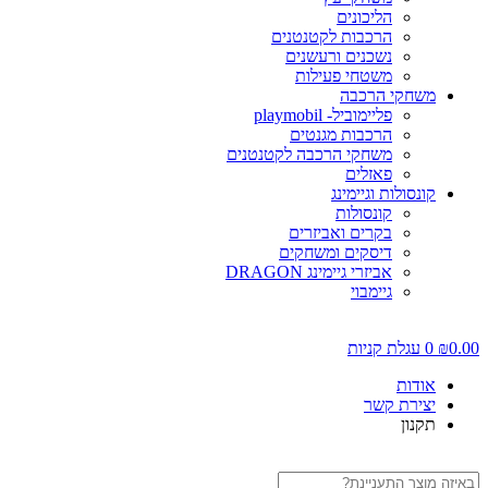
הליכונים
הרכבות לקטנטנים
נשכנים ורעשנים
משטחי פעילות
משחקי הרכבה
פליימוביל- playmobil
הרכבות מגנטים
משחקי הרכבה לקטנטנים
פאזלים
קונסולות וגיימינג
קונסולות
בקרים ואביזרים
דיסקים ומשחקים
אביזרי גיימינג DRAGON
גיימבוי
0.00
₪
0
עגלת קניות
אודות
יצירת קשר
תקנון