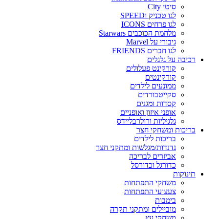
סיטי City
לגו טכניק וSPEED
לגו פרחים ICONS
מלחמת הכוכבים Starwars
גיבורי על Marvel
לגו חברים FRIENDS
רכיבה על גלגלים
קורקינט פעלולים
קורקינטים
ממונעים לילדים
סקייטבורדים
קסדות ומגנים
אופני איזון ואופניים
גלגיליות ורולרבליידס
בריכות ומשחקי חצר
בריכות לילדים
נדנדות/מגלשות ומתקני חצר
אביזרים לבריכה
כדורגל וכדורסל
תינוקות
משחקי התפתחות
צעצועי התפתחות
בימבות
מוביילים ומתקני תקרה
משחקי עץ