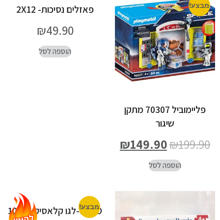
מבצע!
פאזלים נסיכות- 2X12
₪
49.90
הוספה לסל
פליימוביל 70307 מתקן
שיגור
₪
149.90
₪
199.90
הוספה לסל
מבצע!
LEGO-לגו קלאסיק 10696