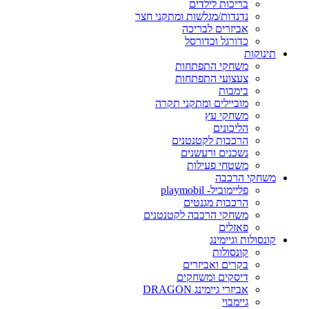
בריכות לילדים
נדנדות/מגלשות ומתקני חצר
אביזרים לבריכה
כדורגל וכדורסל
תינוקות
משחקי התפתחות
צעצועי התפתחות
בימבות
מוביילים ומתקני תקרה
משחקי עץ
הליכונים
הרכבות לקטנטנים
נשכנים ורעשנים
משטחי פעילות
משחקי הרכבה
פליימוביל- playmobil
הרכבות מגנטים
משחקי הרכבה לקטנטנים
פאזלים
קונסולות וגיימינג
קונסולות
בקרים ואביזרים
דיסקים ומשחקים
אביזרי גיימינג DRAGON
גיימבוי