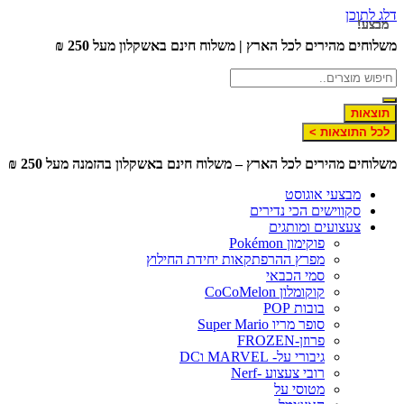
דלג לתוכן
מבצע!
מבצע!
מבצע!
משלוחים מהירים לכל הארץ | משלוח חינם באשקלון מעל 250 ₪
תוצאות
לכל התוצאות >
משלוחים מהירים לכל הארץ – משלוח חינם באשקלון בהזמנה מעל 250 ₪
מבצעי אוגוסט
סקווישים הכי נדירים
צעצועים ומותגים
פוקימון Pokémon
מפרץ ההרפתקאות יחידת החילוץ
סמי הכבאי
קוקומלון CoCoMelon
בובות POP
סופר מריו Super Mario
פרוזן-FROZEN
גיבורי על- MARVEL וDC
רובי צעצוע -Nerf
מטוסי על