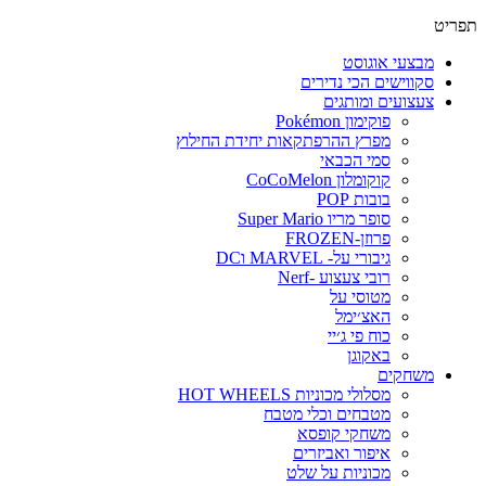
תפריט
מבצעי אוגוסט
סקווישים הכי נדירים
צעצועים ומותגים
פוקימון Pokémon
מפרץ ההרפתקאות יחידת החילוץ
סמי הכבאי
קוקומלון CoCoMelon
בובות POP
סופר מריו Super Mario
פרוזן-FROZEN
גיבורי על- MARVEL וDC
רובי צעצוע -Nerf
מטוסי על
האצ׳ימל
כוח פי ג׳יי
באקוגן
משחקים
מסלולי מכוניות HOT WHEELS
מטבחים וכלי מטבח
משחקי קופסא
איפור ואביזרים
מכוניות על שלט