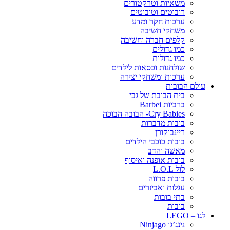
משאיות וטרקטורים
רובוטים וטובוטים
ערכות חקר ומדע
משחקי חשיבה
קלפים חברה וחשיבה
כמו גדולים
כמו גדולות
שולחנות וכסאות לילדים
ערכות ומשחקי יצירה
עולם הבובות
בית הבובת של גבי
ברביות Barbei
Cry Babies- הבובה הבוכה
בובות מדברות
ריינבוקורן
בובות כוכבי הילדים
מאשה והדב
בובות אופנה ואיסוף
לול L.O.L
בובות פרווה
עגלות ואביזרים
בתי בובות
בובות
לגו – LEGO
נינג’גו Ninjago