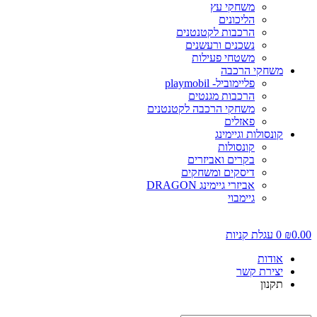
משחקי עץ
הליכונים
הרכבות לקטנטנים
נשכנים ורעשנים
משטחי פעילות
משחקי הרכבה
פליימוביל- playmobil
הרכבות מגנטים
משחקי הרכבה לקטנטנים
פאזלים
קונסולות וגיימינג
קונסולות
בקרים ואביזרים
דיסקים ומשחקים
אביזרי גיימינג DRAGON
גיימבוי
0.00
₪
0
עגלת קניות
אודות
יצירת קשר
תקנון