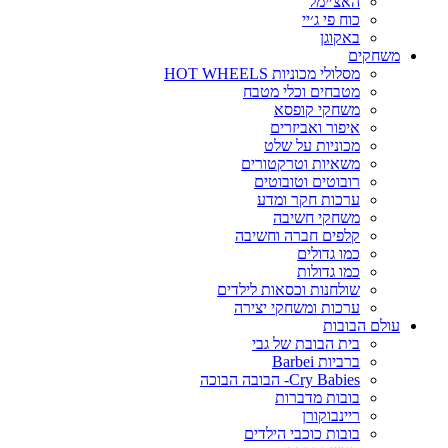
האצ׳ימל
כוח פי ג׳יי
באקוגן
משחקים
מסלולי מכוניות HOT WHEELS
מטבחים וכלי מטבח
משחקי קופסא
איפור ואביזרים
מכוניות על שלט
משאיות וטרקטורים
רובוטים וטובוטים
ערכות חקר ומדע
משחקי חשיבה
קלפים חברה וחשיבה
כמו גדולים
כמו גדולות
שולחנות וכסאות לילדים
ערכות ומשחקי יצירה
עולם הבובות
בית הבובת של גבי
ברביות Barbei
Cry Babies- הבובה הבוכה
בובות מדברות
ריינבוקורן
בובות כוכבי הילדים