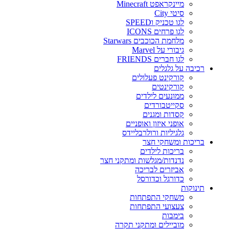
מיינקראפט Minecraft
סיטי City
לגו טכניק וSPEED
לגו פרחים ICONS
מלחמת הכוכבים Starwars
גיבורי על Marvel
לגו חברים FRIENDS
רכיבה על גלגלים
קורקינט פעלולים
קורקינטים
ממונעים לילדים
סקייטבורדים
קסדות ומגנים
אופני איזון ואופניים
גלגיליות ורולרבליידס
בריכות ומשחקי חצר
בריכות לילדים
נדנדות/מגלשות ומתקני חצר
אביזרים לבריכה
כדורגל וכדורסל
תינוקות
משחקי התפתחות
צעצועי התפתחות
בימבות
מוביילים ומתקני תקרה