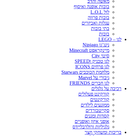
מאשה והדב
בובות אופנה ואיסוף
לול L.O.L
בובות פרווה
עגלות ואביזרים
בתי בובות
בובות
לגו – LEGO
נינג’גו Ninjago
מיינקראפט Minecraft
סיטי City
לגו טכניק וSPEED
לגו פרחים ICONS
מלחמת הכוכבים Starwars
גיבורי על Marvel
לגו חברים FRIENDS
רכיבה על גלגלים
קורקינט פעלולים
קורקינטים
ממונעים לילדים
סקייטבורדים
קסדות ומגנים
אופני איזון ואופניים
גלגיליות ורולרבליידס
בריכות ומשחקי חצר