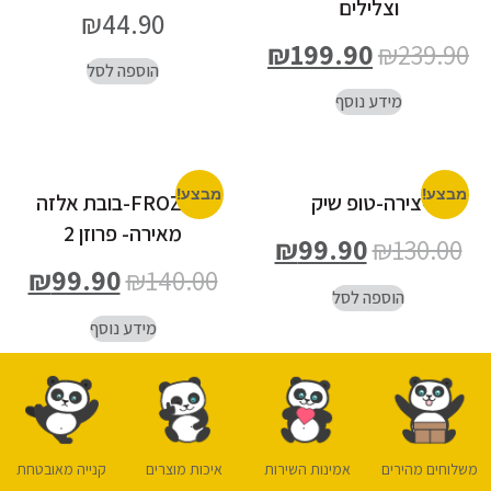
וצלילים
₪
44.90
₪
199.90
₪
239.90
הוספה לסל
מידע נוסף
מבצע!
מבצע!
יצירה-טופ שיק
FROZEN-בובת אלזה
מאירה- פרוזן 2
₪
99.90
₪
130.00
₪
99.90
₪
140.00
הוספה לסל
מידע נוסף
משלוחים מהירים
אמינות השירות
איכות מוצרים
קנייה מאובטחת