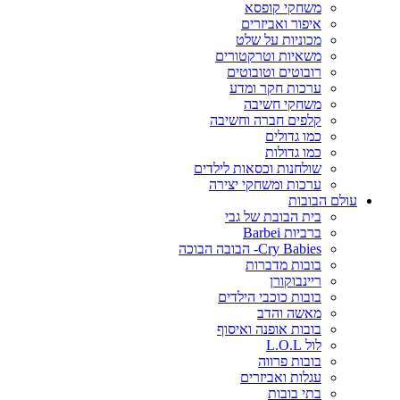
משחקי קופסא
איפור ואביזרים
מכוניות על שלט
משאיות וטרקטורים
רובוטים וטובוטים
ערכות חקר ומדע
משחקי חשיבה
קלפים חברה וחשיבה
כמו גדולים
כמו גדולות
שולחנות וכסאות לילדים
ערכות ומשחקי יצירה
עולם הבובות
בית הבובת של גבי
ברביות Barbei
Cry Babies- הבובה הבוכה
בובות מדברות
ריינבוקורן
בובות כוכבי הילדים
מאשה והדב
בובות אופנה ואיסוף
לול L.O.L
בובות פרווה
עגלות ואביזרים
בתי בובות