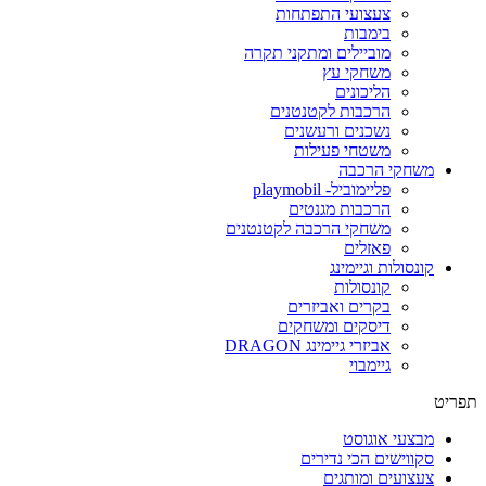
צעצועי התפתחות
בימבות
מוביילים ומתקני תקרה
משחקי עץ
הליכונים
הרכבות לקטנטנים
נשכנים ורעשנים
משטחי פעילות
משחקי הרכבה
פליימוביל- playmobil
הרכבות מגנטים
משחקי הרכבה לקטנטנים
פאזלים
קונסולות וגיימינג
קונסולות
בקרים ואביזרים
דיסקים ומשחקים
אביזרי גיימינג DRAGON
גיימבוי
תפריט
מבצעי אוגוסט
סקווישים הכי נדירים
צעצועים ומותגים