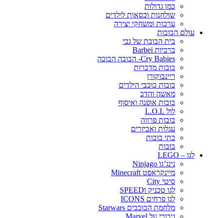
כמו גדולות
שולחנות וכסאות לילדים
ערכות ומשחקי יצירה
עולם הבובות
בית הבובת של גבי
ברביות Barbei
Cry Babies- הבובה הבוכה
בובות מדברות
ריינבוקורן
בובות כוכבי הילדים
מאשה והדב
בובות אופנה ואיסוף
לול L.O.L
בובות פרווה
עגלות ואביזרים
בתי בובות
בובות
לגו – LEGO
נינג’גו Ninjago
מיינקראפט Minecraft
סיטי City
לגו טכניק וSPEED
לגו פרחים ICONS
מלחמת הכוכבים Starwars
גיבורי על Marvel