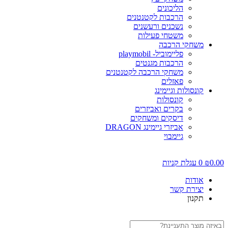
הליכונים
הרכבות לקטנטנים
נשכנים ורעשנים
משטחי פעילות
משחקי הרכבה
פליימוביל- playmobil
הרכבות מגנטים
משחקי הרכבה לקטנטנים
פאזלים
קונסולות וגיימינג
קונסולות
בקרים ואביזרים
דיסקים ומשחקים
אביזרי גיימינג DRAGON
גיימבוי
0.00
₪
0
עגלת קניות
אודות
יצירת קשר
תקנון