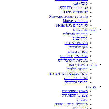
סיטי City
לגו טכניק וSPEED
לגו פרחים ICONS
מלחמת הכוכבים Starwars
גיבורי על Marvel
לגו חברים FRIENDS
רכיבה על גלגלים
קורקינט פעלולים
קורקינטים
ממונעים לילדים
סקייטבורדים
קסדות ומגנים
אופני איזון ואופניים
גלגיליות ורולרבליידס
בריכות ומשחקי חצר
בריכות לילדים
נדנדות/מגלשות ומתקני חצר
אביזרים לבריכה
כדורגל וכדורסל
תינוקות
משחקי התפתחות
צעצועי התפתחות
בימבות
מוביילים ומתקני תקרה
משחקי עץ