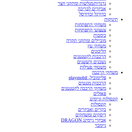
נדנדות/מגלשות ומתקני חצר
אביזרים לבריכה
כדורגל וכדורסל
תינוקות
משחקי התפתחות
צעצועי התפתחות
בימבות
מוביילים ומתקני תקרה
משחקי עץ
הליכונים
הרכבות לקטנטנים
נשכנים ורעשנים
משטחי פעילות
משחקי הרכבה
פליימוביל- playmobil
הרכבות מגנטים
משחקי הרכבה לקטנטנים
פאזלים
קונסולות וגיימינג
קונסולות
בקרים ואביזרים
דיסקים ומשחקים
אביזרי גיימינג DRAGON
גיימבוי