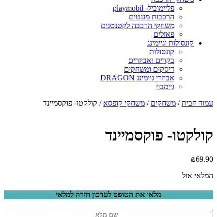
פליימוביל- playmobil
הרכבות מגנטים
משחקי הרכבה לקטנטנים
פאזלים
קונסולות וגיימינג
קונסולות
בקרים ואביזרים
דיסקים ומשחקים
אביזרי גיימינג DRAGON
גיימבוי
עמוד הבית
/
משחקים
/
משחקי קופסא
/ קולקטו- פוקסמיינד
קולקטו- פוקסמיינד
₪
69.90
המלאי אזל
מלאו את הטופס לעדכון חזרה למלאי