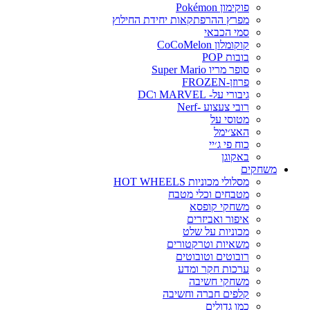
פוקימון Pokémon
מפרץ ההרפתקאות יחידת החילוץ
סמי הכבאי
קוקומלון CoCoMelon
בובות POP
סופר מריו Super Mario
פרוזן-FROZEN
גיבורי על- MARVEL וDC
רובי צעצוע -Nerf
מטוסי על
האצ׳ימל
כוח פי ג׳יי
באקוגן
משחקים
מסלולי מכוניות HOT WHEELS
מטבחים וכלי מטבח
משחקי קופסא
איפור ואביזרים
מכוניות על שלט
משאיות וטרקטורים
רובוטים וטובוטים
ערכות חקר ומדע
משחקי חשיבה
קלפים חברה וחשיבה
כמו גדולים