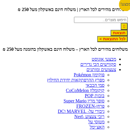
דלג
בצע!
בצע!
בצע!
משלוחים מהירים לכל הארץ | משלוח חינם באשקלון מעל 250 ₪
לתוכן
תוצאות
לכל התוצאות >
משלוחים מהירים לכל הארץ – משלוח חינם באשקלון בהזמנה מעל 250 ₪
מבצעי אוגוסט
סקווישים הכי נדירים
צעצועים ומותגים
פוקימון Pokémon
מפרץ ההרפתקאות יחידת החילוץ
סמי הכבאי
קוקומלון CoCoMelon
בובות POP
סופר מריו Super Mario
פרוזן-FROZEN
גיבורי על- MARVEL וDC
רובי צעצוע -Nerf
מטוסי על
האצ׳ימל