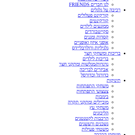
לגו חברים FRIENDS
רכיבה על גלגלים
קורקינט פעלולים
קורקינטים
ממונעים לילדים
סקייטבורדים
קסדות ומגנים
אופני איזון ואופניים
גלגיליות ורולרבליידס
בריכות ומשחקי חצר
בריכות לילדים
נדנדות/מגלשות ומתקני חצר
אביזרים לבריכה
כדורגל וכדורסל
תינוקות
משחקי התפתחות
צעצועי התפתחות
בימבות
מוביילים ומתקני תקרה
משחקי עץ
הליכונים
הרכבות לקטנטנים
נשכנים ורעשנים
משטחי פעילות
משחקי הרכבה