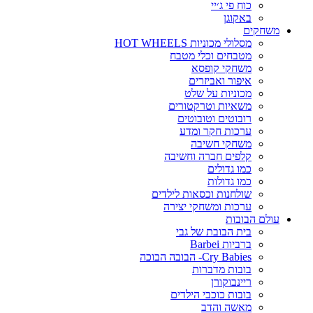
כוח פי ג׳יי
באקוגן
משחקים
מסלולי מכוניות HOT WHEELS
מטבחים וכלי מטבח
משחקי קופסא
איפור ואביזרים
מכוניות על שלט
משאיות וטרקטורים
רובוטים וטובוטים
ערכות חקר ומדע
משחקי חשיבה
קלפים חברה וחשיבה
כמו גדולים
כמו גדולות
שולחנות וכסאות לילדים
ערכות ומשחקי יצירה
עולם הבובות
בית הבובת של גבי
ברביות Barbei
Cry Babies- הבובה הבוכה
בובות מדברות
ריינבוקורן
בובות כוכבי הילדים
מאשה והדב