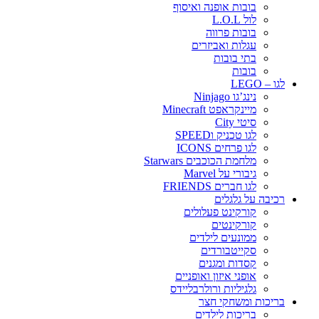
בובות אופנה ואיסוף
לול L.O.L
בובות פרווה
עגלות ואביזרים
בתי בובות
בובות
לגו – LEGO
נינג’גו Ninjago
מיינקראפט Minecraft
סיטי City
לגו טכניק וSPEED
לגו פרחים ICONS
מלחמת הכוכבים Starwars
גיבורי על Marvel
לגו חברים FRIENDS
רכיבה על גלגלים
קורקינט פעלולים
קורקינטים
ממונעים לילדים
סקייטבורדים
קסדות ומגנים
אופני איזון ואופניים
גלגיליות ורולרבליידס
בריכות ומשחקי חצר
בריכות לילדים