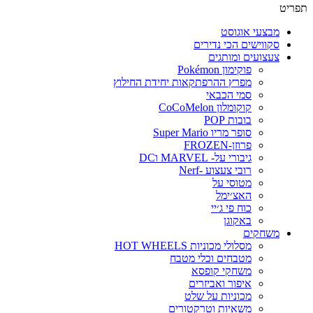
תפריט
מבצעי אוגוסט
סקווישים הכי נדירים
צעצועים ומותגים
פוקימון Pokémon
מפרץ ההרפתקאות יחידת החילוץ
סמי הכבאי
קוקומלון CoCoMelon
בובות POP
סופר מריו Super Mario
פרוזן-FROZEN
גיבורי על- MARVEL וDC
רובי צעצוע -Nerf
מטוסי על
האצ׳ימל
כוח פי ג׳יי
באקוגן
משחקים
מסלולי מכוניות HOT WHEELS
מטבחים וכלי מטבח
משחקי קופסא
איפור ואביזרים
מכוניות על שלט
משאיות וטרקטורים