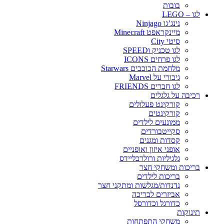
בובות
לגו – LEGO
נינג’גו Ninjago
מיינקראפט Minecraft
סיטי City
לגו טכניק וSPEED
לגו פרחים ICONS
מלחמת הכוכבים Starwars
גיבורי על Marvel
לגו חברים FRIENDS
רכיבה על גלגלים
קורקינט פעלולים
קורקינטים
ממונעים לילדים
סקייטבורדים
קסדות ומגנים
אופני איזון ואופניים
גלגיליות ורולרבליידס
בריכות ומשחקי חצר
בריכות לילדים
נדנדות/מגלשות ומתקני חצר
אביזרים לבריכה
כדורגל וכדורסל
תינוקות
משחקי התפתחות