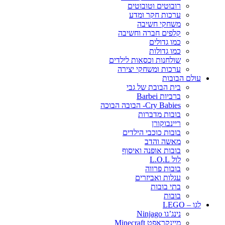
רובוטים וטובוטים
ערכות חקר ומדע
משחקי חשיבה
קלפים חברה וחשיבה
כמו גדולים
כמו גדולות
שולחנות וכסאות לילדים
ערכות ומשחקי יצירה
עולם הבובות
בית הבובת של גבי
ברביות Barbei
Cry Babies- הבובה הבוכה
בובות מדברות
ריינבוקורן
בובות כוכבי הילדים
מאשה והדב
בובות אופנה ואיסוף
לול L.O.L
בובות פרווה
עגלות ואביזרים
בתי בובות
בובות
לגו – LEGO
נינג’גו Ninjago
מיינקראפט Minecraft