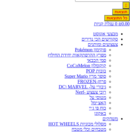
תוצאות
כל התוצאות
0.00
₪
0
עגלת קניות
מבצעי אוגוסט
סקווישים הכי נדירים
צעצועים ומותגים
פוקימון Pokémon
מפרץ ההרפתקאות יחידת החילוץ
סמי הכבאי
קוקומלון CoCoMelon
בובות POP
סופר מריו Super Mario
פרוזן-FROZEN
גיבורי על- MARVEL וDC
רובי צעצוע -Nerf
מטוסי על
האצ׳ימל
כוח פי ג׳יי
באקוגן
משחקים
מסלולי מכוניות HOT WHEELS
מטבחים וכלי מטבח