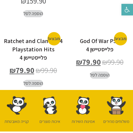
₪
159.90
פתח סרגל נגישות
הוספה לסל
מבצע!
מבצע!
Ratchet and Clank PS4
God Of War PS4
פלייסטיישן 4
Playstation Hits
פלייסטיישן 4
₪
79.90
₪
99.90
₪
79.90
₪
99.90
הוספה לסל
הוספה לסל
משלוחים מהירים
אמינות השירות
איכות מוצרים
קנייה מאובטחת