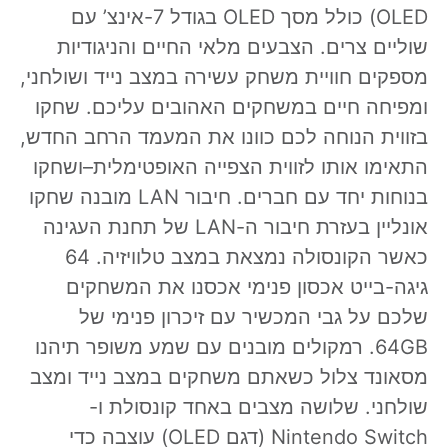
OLED) כולל מסך OLED בגודל 7-אינצ’ עם
שוליים צרים. הצבעים מלאי החיים והניגודיות
מספקים חוויית משחק עשירה במצב נייד ושולחני,
ומפיחה חיים במשחקים האהובים עליכם. שחקו
בזווית הנוחה לכם כוונו את המעמד הרחב החדש,
התאימו אותו לזווית הצפייה האופטימלית–ושחקו
בנוחות יחד עם חברים. חיבור LAN מובנה שחקו
אונליין בעזרת חיבור ה-LAN של תחנת העגינה
כאשר הקונסולה נמצאת במצב טלוויזיה. 64
גיגה-בייט אכסון פנימי אכסנו את המשחקים
שלכם על גבי המכשיר עם זיכרון פנימי של
64GB. רמקולים מובנים עם שמע משופר תיהנו
מסאונד צלול כשאתם משחקים במצב נייד ומצב
שולחני. שלושה מצבים באחד קונסולת ו-
Nintendo Switch (דגם OLED) עוצבה כדי