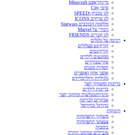
מיינקראפט Minecraft
סיטי City
לגו טכניק וSPEED
לגו פרחים ICONS
מלחמת הכוכבים Starwars
גיבורי על Marvel
לגו חברים FRIENDS
רכיבה על גלגלים
קורקינט פעלולים
קורקינטים
ממונעים לילדים
סקייטבורדים
קסדות ומגנים
אופני איזון ואופניים
גלגיליות ורולרבליידס
בריכות ומשחקי חצר
בריכות לילדים
נדנדות/מגלשות ומתקני חצר
אביזרים לבריכה
כדורגל וכדורסל
תינוקות
משחקי התפתחות
צעצועי התפתחות
בימבות
מוביילים ומתקני תקרה