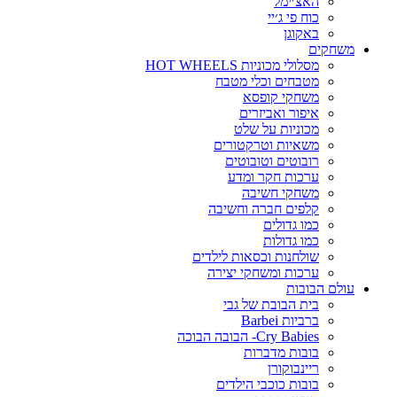
האצ׳ימל
כוח פי ג׳יי
באקוגן
משחקים
מסלולי מכוניות HOT WHEELS
מטבחים וכלי מטבח
משחקי קופסא
איפור ואביזרים
מכוניות על שלט
משאיות וטרקטורים
רובוטים וטובוטים
ערכות חקר ומדע
משחקי חשיבה
קלפים חברה וחשיבה
כמו גדולים
כמו גדולות
שולחנות וכסאות לילדים
ערכות ומשחקי יצירה
עולם הבובות
בית הבובת של גבי
ברביות Barbei
Cry Babies- הבובה הבוכה
בובות מדברות
ריינבוקורן
בובות כוכבי הילדים