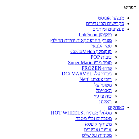
פריט
מבצעי אוגוסט
סקווישים הכי נדירים
צעצועים ומותגים
פוקימון Pokémon
מפרץ ההרפתקאות יחידת החילוץ
סמי הכבאי
קוקומלון CoCoMelon
בובות POP
סופר מריו Super Mario
פרוזן-FROZEN
גיבורי על- MARVEL וDC
רובי צעצוע -Nerf
מטוסי על
האצ׳ימל
כוח פי ג׳יי
באקוגן
משחקים
מסלולי מכוניות HOT WHEELS
מטבחים וכלי מטבח
משחקי קופסא
איפור ואביזרים
מכוניות על שלט