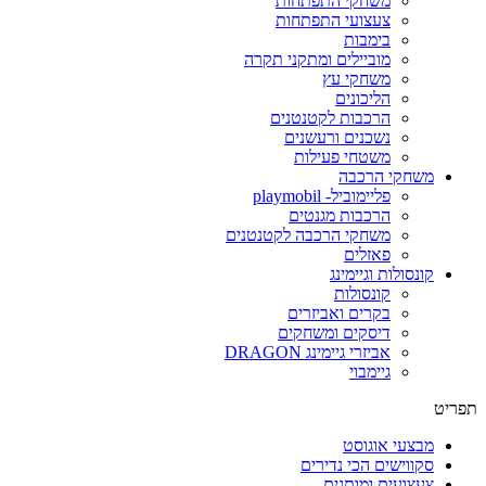
משחקי התפתחות
צעצועי התפתחות
בימבות
מוביילים ומתקני תקרה
משחקי עץ
הליכונים
הרכבות לקטנטנים
נשכנים ורעשנים
משטחי פעילות
משחקי הרכבה
פליימוביל- playmobil
הרכבות מגנטים
משחקי הרכבה לקטנטנים
פאזלים
קונסולות וגיימינג
קונסולות
בקרים ואביזרים
דיסקים ומשחקים
אביזרי גיימינג DRAGON
גיימבוי
פריט
מבצעי אוגוסט
סקווישים הכי נדירים
צעצועים ומותגים