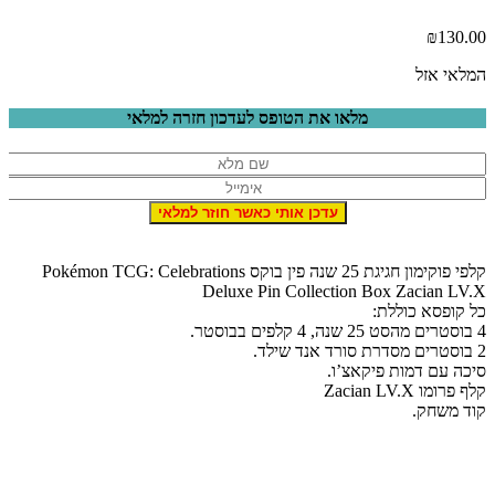
₪
130.0
מלאי אזל
מלאו את הטופס לעדכון חזרה למלאי
קלפי פוקימון חגיגת 25 שנה פין בוקס Pokémon TCG: Celebrations
Deluxe Pin Collection Box Zacian LV.
ל קופסא כוללת:
מהסט 25 שנה, 4 קלפים בבוסטר.
ם מסדרת סורד אנד שילד.
יכה עם דמות פיקאצ’ו.
לף פרומו Zacian LV.X
וד משחק.