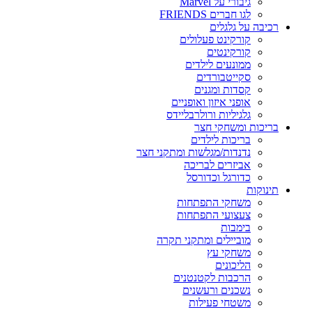
גיבורי על Marvel
לגו חברים FRIENDS
רכיבה על גלגלים
קורקינט פעלולים
קורקינטים
ממונעים לילדים
סקייטבורדים
קסדות ומגנים
אופני איזון ואופניים
גלגיליות ורולרבליידס
בריכות ומשחקי חצר
בריכות לילדים
נדנדות/מגלשות ומתקני חצר
אביזרים לבריכה
כדורגל וכדורסל
תינוקות
משחקי התפתחות
צעצועי התפתחות
בימבות
מוביילים ומתקני תקרה
משחקי עץ
הליכונים
הרכבות לקטנטנים
נשכנים ורעשנים
משטחי פעילות