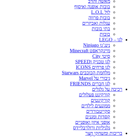
מאשה והדב
בובות אופנה ואיסוף
לול L.O.L
בובות פרווה
עגלות ואביזרים
בתי בובות
בובות
לגו – LEGO
נינג’גו Ninjago
מיינקראפט Minecraft
סיטי City
לגו טכניק וSPEED
לגו פרחים ICONS
מלחמת הכוכבים Starwars
גיבורי על Marvel
לגו חברים FRIENDS
רכיבה על גלגלים
קורקינט פעלולים
קורקינטים
ממונעים לילדים
סקייטבורדים
קסדות ומגנים
אופני איזון ואופניים
גלגיליות ורולרבליידס
בריכות ומשחקי חצר