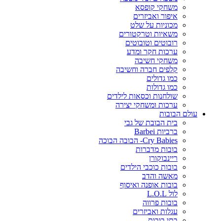
משחקי קופסא
איפור ואביזרים
מכוניות על שלט
משאיות וטרקטורים
רובוטים וטובוטים
ערכות חקר ומדע
משחקי חשיבה
קלפים חברה וחשיבה
כמו גדולים
כמו גדולות
שולחנות וכסאות לילדים
ערכות ומשחקי יצירה
עולם הבובות
בית הבובת של גבי
ברביות Barbei
Cry Babies- הבובה הבוכה
בובות מדברות
ריינבוקורן
בובות כוכבי הילדים
מאשה והדב
בובות אופנה ואיסוף
לול L.O.L
בובות פרווה
עגלות ואביזרים
בתי בובות