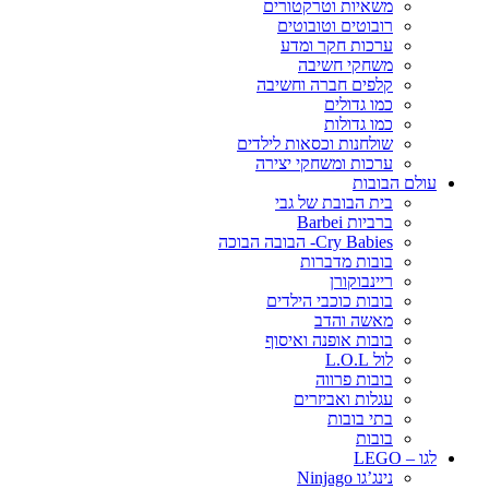
משאיות וטרקטורים
רובוטים וטובוטים
ערכות חקר ומדע
משחקי חשיבה
קלפים חברה וחשיבה
כמו גדולים
כמו גדולות
שולחנות וכסאות לילדים
ערכות ומשחקי יצירה
עולם הבובות
בית הבובת של גבי
ברביות Barbei
Cry Babies- הבובה הבוכה
בובות מדברות
ריינבוקורן
בובות כוכבי הילדים
מאשה והדב
בובות אופנה ואיסוף
לול L.O.L
בובות פרווה
עגלות ואביזרים
בתי בובות
בובות
לגו – LEGO
נינג’גו Ninjago