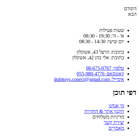
קודם
בא
שעות פעילות
א' - ה': 19:30 - 08:30
יום שישי: 14:30 - 08:30
כתובת: הרצל 43, אשקלון
כתובת: אלי כהן 42, אשקלון
טלפון: 08-675-0767
וואטסאפ: 055-980-4776
אימייל: dubitoys.conect@gmail.com
פי תוכן
מי אנחנו
תקנון אתר & החזרות
מדיניות משלוחים
יצירת קשר
מאמרים