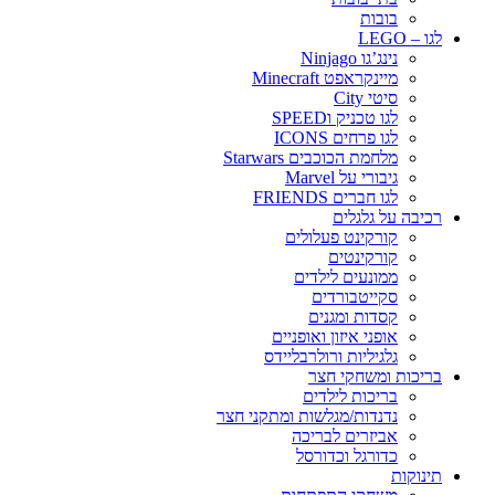
בובות
לגו – LEGO
נינג’גו Ninjago
מיינקראפט Minecraft
סיטי City
לגו טכניק וSPEED
לגו פרחים ICONS
מלחמת הכוכבים Starwars
גיבורי על Marvel
לגו חברים FRIENDS
רכיבה על גלגלים
קורקינט פעלולים
קורקינטים
ממונעים לילדים
סקייטבורדים
קסדות ומגנים
אופני איזון ואופניים
גלגיליות ורולרבליידס
בריכות ומשחקי חצר
בריכות לילדים
נדנדות/מגלשות ומתקני חצר
אביזרים לבריכה
כדורגל וכדורסל
תינוקות