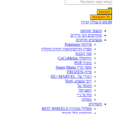
תוצאות
כל התוצאות
0.0
₪
0
עגלת קניות
מבצעי אוגוסט
סקווישים הכי נדירים
צעצועים ומותגים
פוקימון Pokémon
מפרץ ההרפתקאות יחידת החילוץ
סמי הכבאי
קוקומלון CoCoMelon
בובות POP
סופר מריו Super Mario
פרוזן-FROZEN
גיבורי על- MARVEL וDC
רובי צעצוע -Nerf
מטוסי על
האצ׳ימל
כוח פי ג׳יי
באקוגן
משחקים
מסלולי מכוניות HOT WHEELS
מטבחים וכלי מטבח