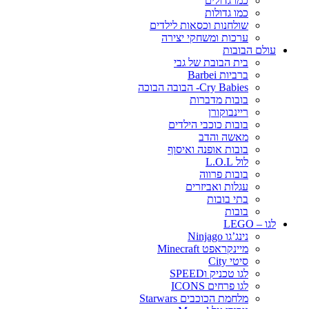
כמו גדולים
כמו גדולות
שולחנות וכסאות לילדים
ערכות ומשחקי יצירה
עולם הבובות
בית הבובת של גבי
ברביות Barbei
Cry Babies- הבובה הבוכה
בובות מדברות
ריינבוקורן
בובות כוכבי הילדים
מאשה והדב
בובות אופנה ואיסוף
לול L.O.L
בובות פרווה
עגלות ואביזרים
בתי בובות
בובות
לגו – LEGO
נינג’גו Ninjago
מיינקראפט Minecraft
סיטי City
לגו טכניק וSPEED
לגו פרחים ICONS
מלחמת הכוכבים Starwars