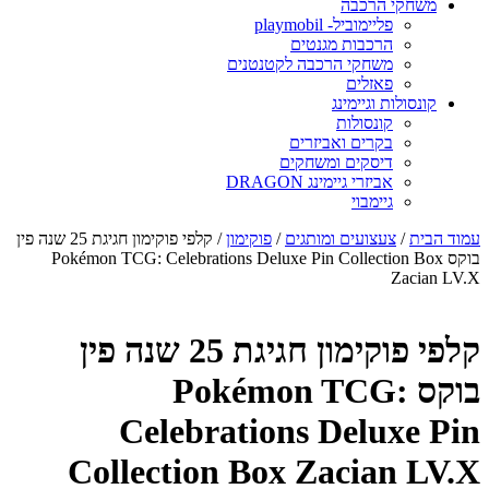
משחקי הרכבה
פליימוביל- playmobil
הרכבות מגנטים
משחקי הרכבה לקטנטנים
פאזלים
קונסולות וגיימינג
קונסולות
בקרים ואביזרים
דיסקים ומשחקים
אביזרי גיימינג DRAGON
גיימבוי
מוד הבית
/
צעצועים ומותגים
/
פוקימון
/ קלפי פוקימון חגיגת 25 שנה פין
בוקס Pokémon TCG: Celebrations Deluxe Pin Collection Box
Zacian LV.
קלפי פוקימון חגיגת 25 שנה פין
בוקס Pokémon TCG:
Celebrations Deluxe Pi
Collection Box Zacian LV.