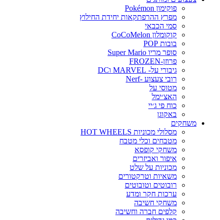
פוקימון Pokémon
מפרץ ההרפתקאות יחידת החילוץ
סמי הכבאי
קוקומלון CoCoMelon
בובות POP
סופר מריו Super Mario
פרוזן-FROZEN
גיבורי על- MARVEL וDC
רובי צעצוע -Nerf
מטוסי על
האצ׳ימל
כוח פי ג׳יי
באקוגן
משחקים
מסלולי מכוניות HOT WHEELS
מטבחים וכלי מטבח
משחקי קופסא
איפור ואביזרים
מכוניות על שלט
משאיות וטרקטורים
רובוטים וטובוטים
ערכות חקר ומדע
משחקי חשיבה
קלפים חברה וחשיבה