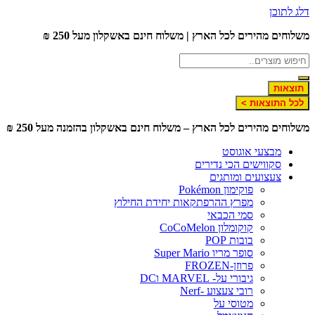
לג לתוכן
שלוחים מהירים לכל הארץ | משלוח חינם באשקלון מעל 250 ₪
תוצאות
לכל התוצאות >
שלוחים מהירים לכל הארץ – משלוח חינם באשקלון בהזמנה מעל 250 ₪
מבצעי אוגוסט
סקווישים הכי נדירים
צעצועים ומותגים
פוקימון Pokémon
מפרץ ההרפתקאות יחידת החילוץ
סמי הכבאי
קוקומלון CoCoMelon
בובות POP
סופר מריו Super Mario
פרוזן-FROZEN
גיבורי על- MARVEL וDC
רובי צעצוע -Nerf
מטוסי על