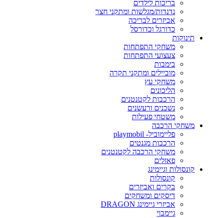
בריכות לילדים
נדנדות/מגלשות ומתקני חצר
אביזרים לבריכה
כדורגל וכדורסל
תינוקות
משחקי התפתחות
צעצועי התפתחות
בימבות
מוביילים ומתקני תקרה
משחקי עץ
הליכונים
הרכבות לקטנטנים
נשכנים ורעשנים
משטחי פעילות
משחקי הרכבה
פליימוביל- playmobil
הרכבות מגנטים
משחקי הרכבה לקטנטנים
פאזלים
קונסולות וגיימינג
קונסולות
בקרים ואביזרים
דיסקים ומשחקים
אביזרי גיימינג DRAGON
גיימבוי