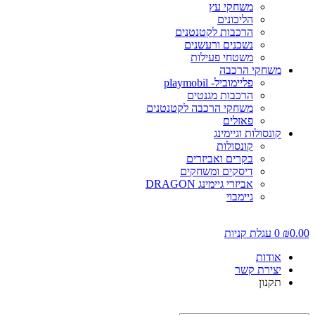
משחקי עץ
הליכונים
הרכבות לקטנטנים
נשכנים ורעשנים
משטחי פעילות
משחקי הרכבה
פליימוביל- playmobil
הרכבות מגנטים
משחקי הרכבה לקטנטנים
פאזלים
קונסולות וגיימינג
קונסולות
בקרים ואביזרים
דיסקים ומשחקים
אביזרי גיימינג DRAGON
גיימבוי
0.0
₪
0
עגלת קניות
אודות
יצירת קשר
תקנון