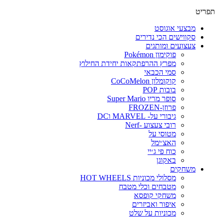
תפריט
מבצעי אוגוסט
סקווישים הכי נדירים
צעצועים ומותגים
פוקימון Pokémon
מפרץ ההרפתקאות יחידת החילוץ
סמי הכבאי
קוקומלון CoCoMelon
בובות POP
סופר מריו Super Mario
פרוזן-FROZEN
גיבורי על- MARVEL וDC
רובי צעצוע -Nerf
מטוסי על
האצ׳ימל
כוח פי ג׳יי
באקוגן
משחקים
מסלולי מכוניות HOT WHEELS
מטבחים וכלי מטבח
משחקי קופסא
איפור ואביזרים
מכוניות על שלט