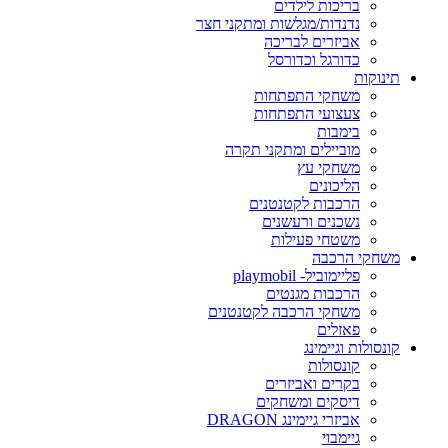
בריכות לילדים
נדנדות/מגלשות ומתקני חצר
אביזרים לבריכה
כדורגל וכדורסל
תינוקות
משחקי התפתחות
צעצועי התפתחות
בימבות
מוביילים ומתקני תקרה
משחקי עץ
הליכונים
הרכבות לקטנטנים
נשכנים ורעשנים
משטחי פעילות
משחקי הרכבה
פליימוביל- playmobil
הרכבות מגנטים
משחקי הרכבה לקטנטנים
פאזלים
קונסולות וגיימינג
קונסולות
בקרים ואביזרים
דיסקים ומשחקים
אביזרי גיימינג DRAGON
גיימבוי