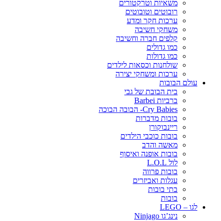
משאיות וטרקטורים
רובוטים וטובוטים
ערכות חקר ומדע
משחקי חשיבה
קלפים חברה וחשיבה
כמו גדולים
כמו גדולות
שולחנות וכסאות לילדים
ערכות ומשחקי יצירה
עולם הבובות
בית הבובת של גבי
ברביות Barbei
Cry Babies- הבובה הבוכה
בובות מדברות
ריינבוקורן
בובות כוכבי הילדים
מאשה והדב
בובות אופנה ואיסוף
לול L.O.L
בובות פרווה
עגלות ואביזרים
בתי בובות
בובות
לגו – LEGO
נינג’גו Ninjago