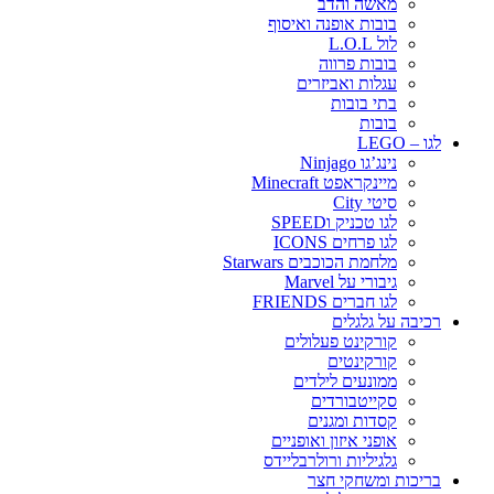
מאשה והדב
בובות אופנה ואיסוף
לול L.O.L
בובות פרווה
עגלות ואביזרים
בתי בובות
בובות
לגו – LEGO
נינג’גו Ninjago
מיינקראפט Minecraft
סיטי City
לגו טכניק וSPEED
לגו פרחים ICONS
מלחמת הכוכבים Starwars
גיבורי על Marvel
לגו חברים FRIENDS
רכיבה על גלגלים
קורקינט פעלולים
קורקינטים
ממונעים לילדים
סקייטבורדים
קסדות ומגנים
אופני איזון ואופניים
גלגיליות ורולרבליידס
בריכות ומשחקי חצר