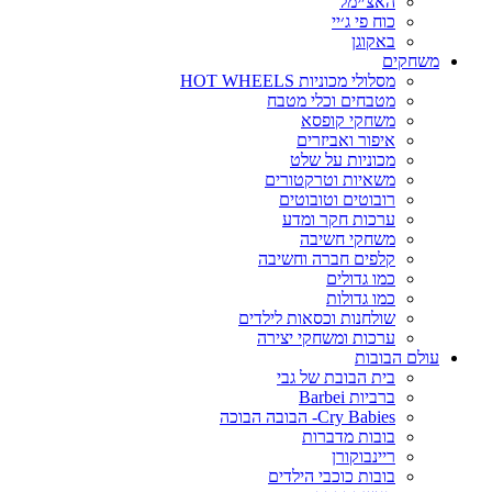
האצ׳ימל
כוח פי ג׳יי
באקוגן
משחקים
מסלולי מכוניות HOT WHEELS
מטבחים וכלי מטבח
משחקי קופסא
איפור ואביזרים
מכוניות על שלט
משאיות וטרקטורים
רובוטים וטובוטים
ערכות חקר ומדע
משחקי חשיבה
קלפים חברה וחשיבה
כמו גדולים
כמו גדולות
שולחנות וכסאות לילדים
ערכות ומשחקי יצירה
עולם הבובות
בית הבובת של גבי
ברביות Barbei
Cry Babies- הבובה הבוכה
בובות מדברות
ריינבוקורן
בובות כוכבי הילדים