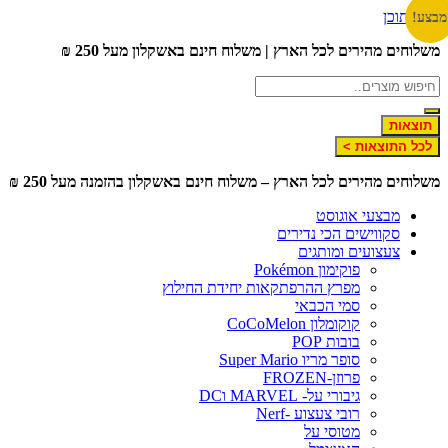
דלג לתוכן
מבצע!
משלוחים מהירים לכל הארץ | משלוח חינם באשקלון מעל 250 ₪
תוצאות
לכל התוצאות >
משלוחים מהירים לכל הארץ – משלוח חינם באשקלון בהזמנה מעל 250 ₪
מבצעי אוגוסט
סקווישים הכי נדירים
צעצועים ומותגים
פוקימון Pokémon
מפרץ ההרפתקאות יחידת החילוץ
סמי הכבאי
קוקומלון CoCoMelon
בובות POP
סופר מריו Super Mario
פרוזן-FROZEN
גיבורי על- MARVEL וDC
רובי צעצוע -Nerf
מטוסי על