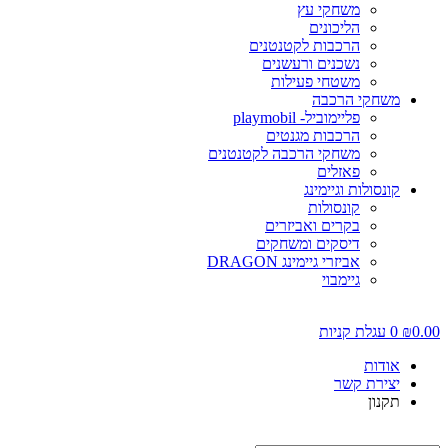
משחקי עץ
הליכונים
הרכבות לקטנטנים
נשכנים ורעשנים
משטחי פעילות
משחקי הרכבה
פליימוביל- playmobil
הרכבות מגנטים
משחקי הרכבה לקטנטנים
פאזלים
קונסולות וגיימינג
קונסולות
בקרים ואביזרים
דיסקים ומשחקים
אביזרי גיימינג DRAGON
גיימבוי
0.00
₪
0
עגלת קניות
אודות
יצירת קשר
תקנון