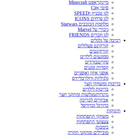
מיינקראפט Minecraft
סיטי City
לגו טכניק וSPEED
לגו פרחים ICONS
מלחמת הכוכבים Starwars
גיבורי על Marvel
לגו חברים FRIENDS
רכיבה על גלגלים
קורקינט פעלולים
קורקינטים
ממונעים לילדים
סקייטבורדים
קסדות ומגנים
אופני איזון ואופניים
גלגיליות ורולרבליידס
בריכות ומשחקי חצר
בריכות לילדים
נדנדות/מגלשות ומתקני חצר
אביזרים לבריכה
כדורגל וכדורסל
תינוקות
משחקי התפתחות
צעצועי התפתחות
בימבות
מוביילים ומתקני תקרה