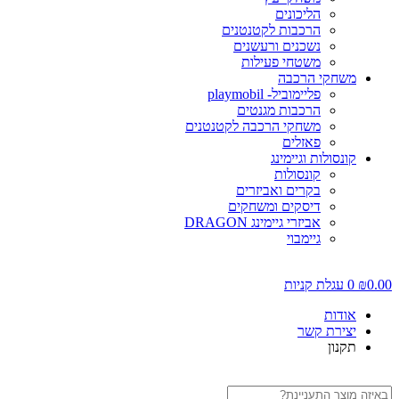
הליכונים
הרכבות לקטנטנים
נשכנים ורעשנים
משטחי פעילות
משחקי הרכבה
פליימוביל- playmobil
הרכבות מגנטים
משחקי הרכבה לקטנטנים
פאזלים
קונסולות וגיימינג
קונסולות
בקרים ואביזרים
דיסקים ומשחקים
אביזרי גיימינג DRAGON
גיימבוי
0.00
₪
0
עגלת קניות
אודות
יצירת קשר
תקנון