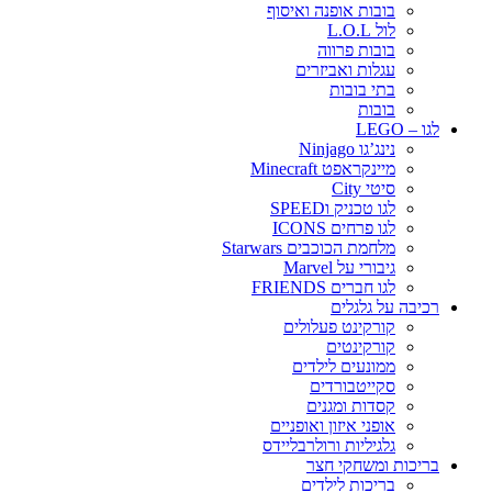
בובות אופנה ואיסוף
לול L.O.L
בובות פרווה
עגלות ואביזרים
בתי בובות
בובות
לגו – LEGO
נינג’גו Ninjago
מיינקראפט Minecraft
סיטי City
לגו טכניק וSPEED
לגו פרחים ICONS
מלחמת הכוכבים Starwars
גיבורי על Marvel
לגו חברים FRIENDS
רכיבה על גלגלים
קורקינט פעלולים
קורקינטים
ממונעים לילדים
סקייטבורדים
קסדות ומגנים
אופני איזון ואופניים
גלגיליות ורולרבליידס
בריכות ומשחקי חצר
בריכות לילדים