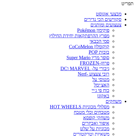
תפריט
מבצעי אוגוסט
סקווישים הכי נדירים
צעצועים ומותגים
פוקימון Pokémon
מפרץ ההרפתקאות יחידת החילוץ
סמי הכבאי
קוקומלון CoCoMelon
בובות POP
סופר מריו Super Mario
פרוזן-FROZEN
גיבורי על- MARVEL וDC
רובי צעצוע -Nerf
מטוסי על
האצ׳ימל
כוח פי ג׳יי
באקוגן
משחקים
מסלולי מכוניות HOT WHEELS
מטבחים וכלי מטבח
משחקי קופסא
איפור ואביזרים
מכוניות על שלט
משאיות וטרקטורים