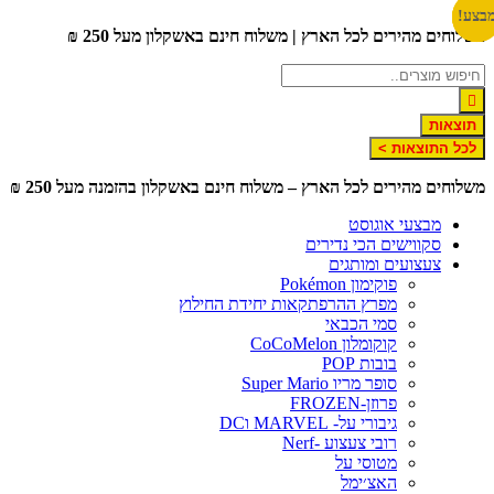
דלג
בצע!
בצע!
בצע!
משלוחים מהירים לכל הארץ | משלוח חינם באשקלון מעל 250 ₪
לתוכן
תוצאות
לכל התוצאות >
משלוחים מהירים לכל הארץ – משלוח חינם באשקלון בהזמנה מעל 250 ₪
מבצעי אוגוסט
סקווישים הכי נדירים
צעצועים ומותגים
פוקימון Pokémon
מפרץ ההרפתקאות יחידת החילוץ
סמי הכבאי
קוקומלון CoCoMelon
בובות POP
סופר מריו Super Mario
פרוזן-FROZEN
גיבורי על- MARVEL וDC
רובי צעצוע -Nerf
מטוסי על
האצ׳ימל