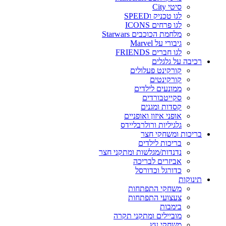
סיטי City
לגו טכניק וSPEED
לגו פרחים ICONS
מלחמת הכוכבים Starwars
גיבורי על Marvel
לגו חברים FRIENDS
רכיבה על גלגלים
קורקינט פעלולים
קורקינטים
ממונעים לילדים
סקייטבורדים
קסדות ומגנים
אופני איזון ואופניים
גלגיליות ורולרבליידס
בריכות ומשחקי חצר
בריכות לילדים
נדנדות/מגלשות ומתקני חצר
אביזרים לבריכה
כדורגל וכדורסל
תינוקות
משחקי התפתחות
צעצועי התפתחות
בימבות
מוביילים ומתקני תקרה
משחקי עץ