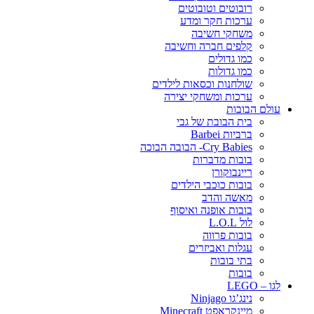
רובוטים וטובוטים
ערכות חקר ומדע
משחקי חשיבה
קלפים חברה וחשיבה
כמו גדולים
כמו גדולות
שולחנות וכסאות לילדים
ערכות ומשחקי יצירה
עולם הבובות
בית הבובת של גבי
ברביות Barbei
Cry Babies- הבובה הבוכה
בובות מדברות
ריינבוקורן
בובות כוכבי הילדים
מאשה והדב
בובות אופנה ואיסוף
לול L.O.L
בובות פרווה
עגלות ואביזרים
בתי בובות
בובות
לגו – LEGO
נינג’גו Ninjago
מיינקראפט Minecraft