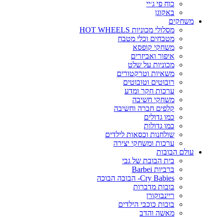
כוח פי ג׳יי
באקוגן
משחקים
מסלולי מכוניות HOT WHEELS
מטבחים וכלי מטבח
משחקי קופסא
איפור ואביזרים
מכוניות על שלט
משאיות וטרקטורים
רובוטים וטובוטים
ערכות חקר ומדע
משחקי חשיבה
קלפים חברה וחשיבה
כמו גדולים
כמו גדולות
שולחנות וכסאות לילדים
ערכות ומשחקי יצירה
עולם הבובות
בית הבובת של גבי
ברביות Barbei
Cry Babies- הבובה הבוכה
בובות מדברות
ריינבוקורן
בובות כוכבי הילדים
מאשה והדב