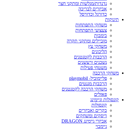
נדנדות/מגלשות ומתקני חצר
אביזרים לבריכה
כדורגל וכדורסל
תינוקות
משחקי התפתחות
צעצועי התפתחות
בימבות
מוביילים ומתקני תקרה
משחקי עץ
הליכונים
הרכבות לקטנטנים
נשכנים ורעשנים
משטחי פעילות
משחקי הרכבה
פליימוביל- playmobil
הרכבות מגנטים
משחקי הרכבה לקטנטנים
פאזלים
קונסולות וגיימינג
קונסולות
בקרים ואביזרים
דיסקים ומשחקים
אביזרי גיימינג DRAGON
גיימבוי