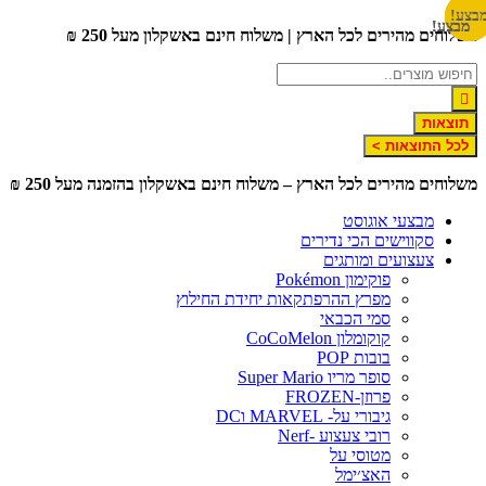
דלג
בצע!
בצע!
בצע!
מבצע!
מבצע!
משלוחים מהירים לכל הארץ | משלוח חינם באשקלון מעל 250 ₪
לתוכן
תוצאות
לכל התוצאות >
משלוחים מהירים לכל הארץ – משלוח חינם באשקלון בהזמנה מעל 250 ₪
מבצעי אוגוסט
סקווישים הכי נדירים
צעצועים ומותגים
פוקימון Pokémon
מפרץ ההרפתקאות יחידת החילוץ
סמי הכבאי
קוקומלון CoCoMelon
בובות POP
סופר מריו Super Mario
פרוזן-FROZEN
גיבורי על- MARVEL וDC
רובי צעצוע -Nerf
מטוסי על
האצ׳ימל