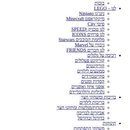
בובות
לגו – LEGO
נינג’גו Ninjago
מיינקראפט Minecraft
סיטי City
לגו טכניק וSPEED
לגו פרחים ICONS
מלחמת הכוכבים Starwars
גיבורי על Marvel
לגו חברים FRIENDS
רכיבה על גלגלים
קורקינט פעלולים
קורקינטים
ממונעים לילדים
סקייטבורדים
קסדות ומגנים
אופני איזון ואופניים
גלגיליות ורולרבליידס
בריכות ומשחקי חצר
בריכות לילדים
נדנדות/מגלשות ומתקני חצר
אביזרים לבריכה
כדורגל וכדורסל
תינוקות
משחקי התפתחות