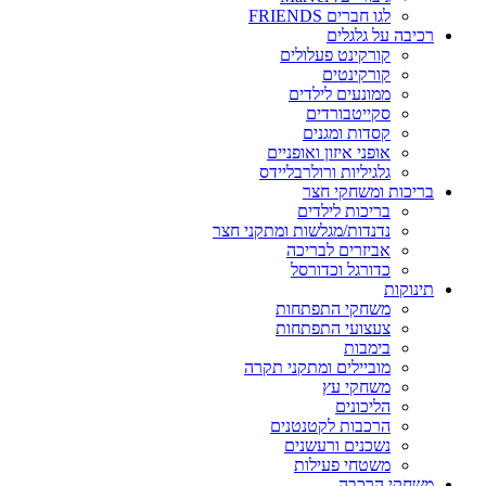
לגו חברים FRIENDS
רכיבה על גלגלים
קורקינט פעלולים
קורקינטים
ממונעים לילדים
סקייטבורדים
קסדות ומגנים
אופני איזון ואופניים
גלגיליות ורולרבליידס
בריכות ומשחקי חצר
בריכות לילדים
נדנדות/מגלשות ומתקני חצר
אביזרים לבריכה
כדורגל וכדורסל
תינוקות
משחקי התפתחות
צעצועי התפתחות
בימבות
מוביילים ומתקני תקרה
משחקי עץ
הליכונים
הרכבות לקטנטנים
נשכנים ורעשנים
משטחי פעילות
משחקי הרכבה