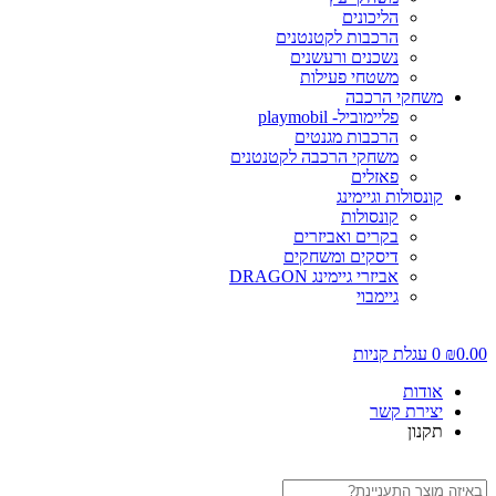
הליכונים
הרכבות לקטנטנים
נשכנים ורעשנים
משטחי פעילות
משחקי הרכבה
פליימוביל- playmobil
הרכבות מגנטים
משחקי הרכבה לקטנטנים
פאזלים
קונסולות וגיימינג
קונסולות
בקרים ואביזרים
דיסקים ומשחקים
אביזרי גיימינג DRAGON
גיימבוי
0.00
₪
0
עגלת קניות
אודות
יצירת קשר
תקנון