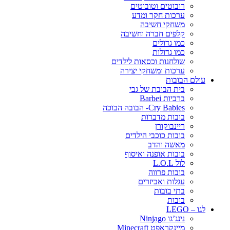
רובוטים וטובוטים
ערכות חקר ומדע
משחקי חשיבה
קלפים חברה וחשיבה
כמו גדולים
כמו גדולות
שולחנות וכסאות לילדים
ערכות ומשחקי יצירה
עולם הבובות
בית הבובת של גבי
ברביות Barbei
Cry Babies- הבובה הבוכה
בובות מדברות
ריינבוקורן
בובות כוכבי הילדים
מאשה והדב
בובות אופנה ואיסוף
לול L.O.L
בובות פרווה
עגלות ואביזרים
בתי בובות
בובות
לגו – LEGO
נינג’גו Ninjago
מיינקראפט Minecraft