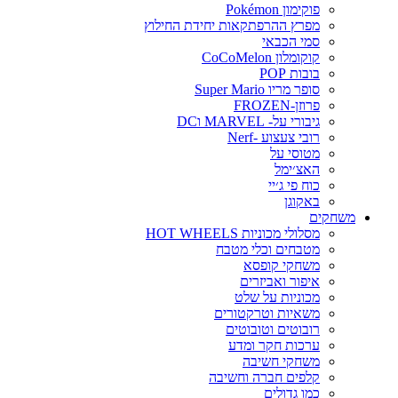
פוקימון Pokémon
מפרץ ההרפתקאות יחידת החילוץ
סמי הכבאי
קוקומלון CoCoMelon
בובות POP
סופר מריו Super Mario
פרוזן-FROZEN
גיבורי על- MARVEL וDC
רובי צעצוע -Nerf
מטוסי על
האצ׳ימל
כוח פי ג׳יי
באקוגן
משחקים
מסלולי מכוניות HOT WHEELS
מטבחים וכלי מטבח
משחקי קופסא
איפור ואביזרים
מכוניות על שלט
משאיות וטרקטורים
רובוטים וטובוטים
ערכות חקר ומדע
משחקי חשיבה
קלפים חברה וחשיבה
כמו גדולים