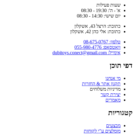
שעות פעילות
א' - ה': 19:30 - 08:30
יום שישי: 14:30 - 08:30
כתובת: הרצל 43, אשקלון
כתובת: אלי כהן 42, אשקלון
טלפון: 08-675-0767
וואטסאפ: 055-980-4776
אימייל: dubitoys.conect@gmail.com
דפי תוכן
מי אנחנו
תקנון אתר & החזרות
מדיניות משלוחים
יצירת קשר
מאמרים
קטגוריות
מבצעים
מומלצים ע"י לקוחות