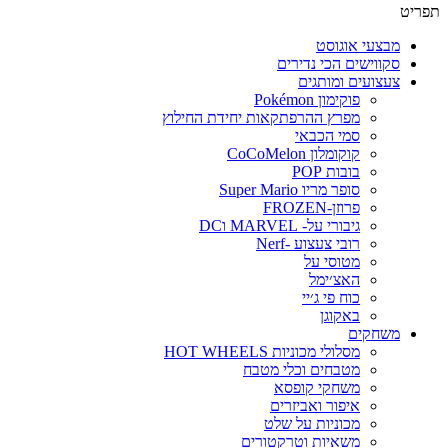
תפריט
מבצעי אוגוסט
סקווישים הכי נדירים
צעצועים ומותגים
פוקימון Pokémon
מפרץ ההרפתקאות יחידת החילוץ
סמי הכבאי
קוקומלון CoCoMelon
בובות POP
סופר מריו Super Mario
פרוזן-FROZEN
גיבורי על- MARVEL וDC
רובי צעצוע -Nerf
מטוסי על
האצ׳ימל
כוח פי ג׳יי
באקוגן
משחקים
מסלולי מכוניות HOT WHEELS
מטבחים וכלי מטבח
משחקי קופסא
איפור ואביזרים
מכוניות על שלט
משאיות וטרקטורים