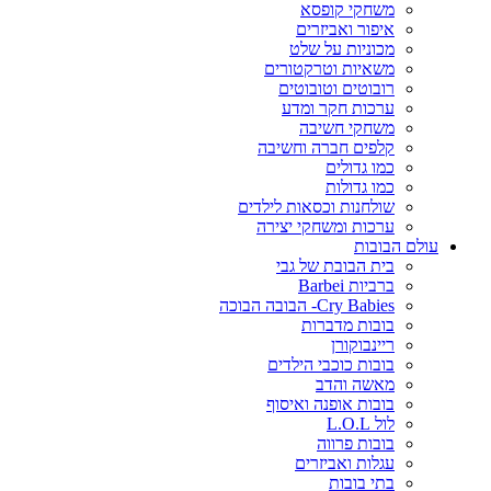
משחקי קופסא
איפור ואביזרים
מכוניות על שלט
משאיות וטרקטורים
רובוטים וטובוטים
ערכות חקר ומדע
משחקי חשיבה
קלפים חברה וחשיבה
כמו גדולים
כמו גדולות
שולחנות וכסאות לילדים
ערכות ומשחקי יצירה
עולם הבובות
בית הבובת של גבי
ברביות Barbei
Cry Babies- הבובה הבוכה
בובות מדברות
ריינבוקורן
בובות כוכבי הילדים
מאשה והדב
בובות אופנה ואיסוף
לול L.O.L
בובות פרווה
עגלות ואביזרים
בתי בובות