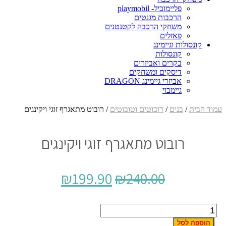
פליימוביל- playmobil
הרכבות מגנטים
משחקי הרכבה לקטנטנים
פאזלים
קונסולות וגיימינג
קונסולות
בקרים ואביזרים
דיסקים ומשחקים
אביזרי גיימינג DRAGON
גיימבוי
עמוד הבית
/
בנים
/
רובוטים וטובוטים
/ רובוט מתאגרף זוגי ויקינגים
רובוט מתאגרף זוגי ויקינגים
₪
199.90
₪
240.00
כמות
של
הוספה לסל
רובוט