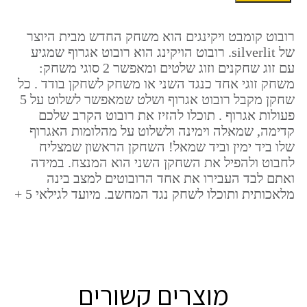
מתאגרף
זוגי
רובוט קומבט ויקינגים הוא משחק החדש מבית היוצר
ויקינגים
של silverlit. רובוט הויקינג הוא רובוט אגרוף שמגיע
עם זוג שחקנים וזוג שלטים ומאפשר 2 סוגי משחק:
משחק זוגי אחד כנגד השני או משחק לשחקן בודד . כל
שחקן מקבל רובוט אגרוף ושלט שמאפשר לשלוט על 5
פעולות אגרוף . תוכלו להזיז את רובוט הקרב שלכם
קדימה, שמאלה וימינה ולשלוט על מהלומות האגרוף
שלו ביד ימין וביד שמאל! השחקן הראשון שמצליח
לחבוט ולהפיל את השחקן השני הוא המנצח. במידה
ואתם לבד העבירו את אחד הרובוטים למצב בינה
מלאכותית ותוכלו לשחק נגד המחשב. מיועד לגילאי 5 +
מוצרים קשורים