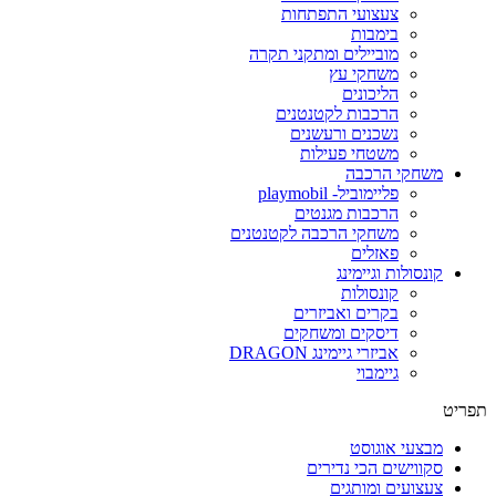
צעצועי התפתחות
בימבות
מוביילים ומתקני תקרה
משחקי עץ
הליכונים
הרכבות לקטנטנים
נשכנים ורעשנים
משטחי פעילות
משחקי הרכבה
פליימוביל- playmobil
הרכבות מגנטים
משחקי הרכבה לקטנטנים
פאזלים
קונסולות וגיימינג
קונסולות
בקרים ואביזרים
דיסקים ומשחקים
אביזרי גיימינג DRAGON
גיימבוי
תפריט
מבצעי אוגוסט
סקווישים הכי נדירים
צעצועים ומותגים