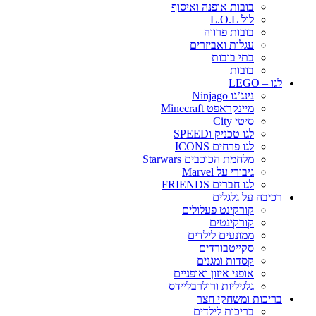
בובות אופנה ואיסוף
לול L.O.L
בובות פרווה
עגלות ואביזרים
בתי בובות
בובות
לגו – LEGO
נינג’גו Ninjago
מיינקראפט Minecraft
סיטי City
לגו טכניק וSPEED
לגו פרחים ICONS
מלחמת הכוכבים Starwars
גיבורי על Marvel
לגו חברים FRIENDS
רכיבה על גלגלים
קורקינט פעלולים
קורקינטים
ממונעים לילדים
סקייטבורדים
קסדות ומגנים
אופני איזון ואופניים
גלגיליות ורולרבליידס
בריכות ומשחקי חצר
בריכות לילדים