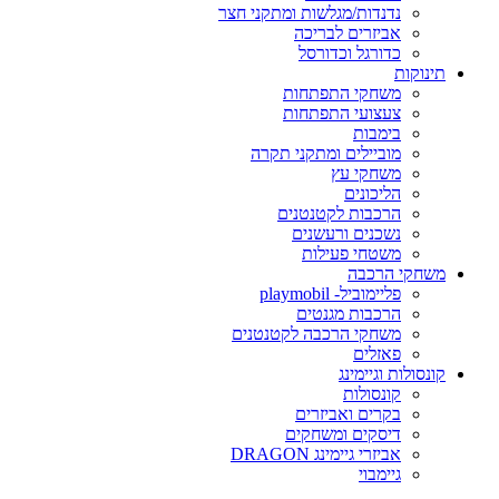
נדנדות/מגלשות ומתקני חצר
אביזרים לבריכה
כדורגל וכדורסל
תינוקות
משחקי התפתחות
צעצועי התפתחות
בימבות
מוביילים ומתקני תקרה
משחקי עץ
הליכונים
הרכבות לקטנטנים
נשכנים ורעשנים
משטחי פעילות
משחקי הרכבה
פליימוביל- playmobil
הרכבות מגנטים
משחקי הרכבה לקטנטנים
פאזלים
קונסולות וגיימינג
קונסולות
בקרים ואביזרים
דיסקים ומשחקים
אביזרי גיימינג DRAGON
גיימבוי