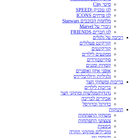
סיטי City
לגו טכניק וSPEED
לגו פרחים ICONS
מלחמת הכוכבים Starwars
גיבורי על Marvel
לגו חברים FRIENDS
רכיבה על גלגלים
קורקינט פעלולים
קורקינטים
ממונעים לילדים
סקייטבורדים
קסדות ומגנים
אופני איזון ואופניים
גלגיליות ורולרבליידס
בריכות ומשחקי חצר
בריכות לילדים
נדנדות/מגלשות ומתקני חצר
אביזרים לבריכה
כדורגל וכדורסל
תינוקות
משחקי התפתחות
צעצועי התפתחות
בימבות
מוביילים ומתקני תקרה
משחקי עץ