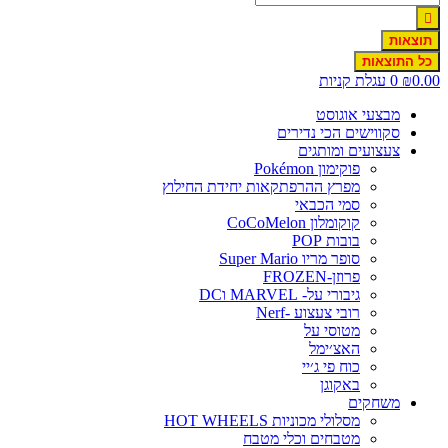
תוצאות
כל התוצאות
0.00
₪
0
עגלת קניות
מבצעי אוגוסט
סקווישים הכי נדירים
צעצועים ומותגים
פוקימון Pokémon
מפרץ ההרפתקאות יחידת החילוץ
סמי הכבאי
קוקומלון CoCoMelon
בובות POP
סופר מריו Super Mario
פרוזן-FROZEN
גיבורי על- MARVEL וDC
רובי צעצוע -Nerf
מטוסי על
האצ׳ימל
כוח פי ג׳יי
באקוגן
משחקים
מסלולי מכוניות HOT WHEELS
מטבחים וכלי מטבח