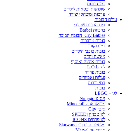
כמו גדולות
שולחנות וכסאות לילדים
ערכות ומשחקי יצירה
עולם הבובות
בית הבובת של גבי
ברביות Barbei
Cry Babies- הבובה הבוכה
בובות מדברות
ריינבוקורן
בובות כוכבי הילדים
מאשה והדב
בובות אופנה ואיסוף
לול L.O.L
בובות פרווה
עגלות ואביזרים
בתי בובות
בובות
לגו – LEGO
נינג’גו Ninjago
מיינקראפט Minecraft
סיטי City
לגו טכניק וSPEED
לגו פרחים ICONS
מלחמת הכוכבים Starwars
גיבורי על Marvel