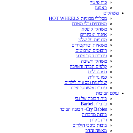
כוח פי ג׳יי
באקוגן
משחקים
מסלולי מכוניות HOT WHEELS
מטבחים וכלי מטבח
משחקי קופסא
איפור ואביזרים
מכוניות על שלט
משאיות וטרקטורים
רובוטים וטובוטים
ערכות חקר ומדע
משחקי חשיבה
קלפים חברה וחשיבה
כמו גדולים
כמו גדולות
שולחנות וכסאות לילדים
ערכות ומשחקי יצירה
עולם הבובות
בית הבובת של גבי
ברביות Barbei
Cry Babies- הבובה הבוכה
בובות מדברות
ריינבוקורן
בובות כוכבי הילדים
מאשה והדב