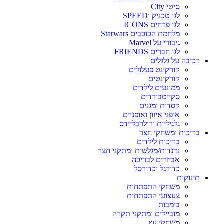
סיטי City
לגו טכניק וSPEED
לגו פרחים ICONS
מלחמת הכוכבים Starwars
גיבורי על Marvel
לגו חברים FRIENDS
רכיבה על גלגלים
קורקינט פעלולים
קורקינטים
ממונעים לילדים
סקייטבורדים
קסדות ומגנים
אופני איזון ואופניים
גלגיליות ורולרבליידס
בריכות ומשחקי חצר
בריכות לילדים
נדנדות/מגלשות ומתקני חצר
אביזרים לבריכה
כדורגל וכדורסל
תינוקות
משחקי התפתחות
צעצועי התפתחות
בימבות
מוביילים ומתקני תקרה
משחקי עץ