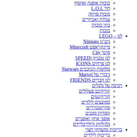
בובות אופנה ואיסוף
לול L.O.L
בובות פרווה
עגלות ואביזרים
בתי בובות
בובות
לגו – LEGO
נינג’גו Ninjago
מיינקראפט Minecraft
סיטי City
לגו טכניק וSPEED
לגו פרחים ICONS
מלחמת הכוכבים Starwars
גיבורי על Marvel
לגו חברים FRIENDS
רכיבה על גלגלים
קורקינט פעלולים
קורקינטים
ממונעים לילדים
סקייטבורדים
קסדות ומגנים
אופני איזון ואופניים
גלגיליות ורולרבליידס
בריכות ומשחקי חצר
בריכות לילדים