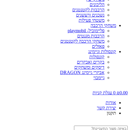
הליכונים
הרכבות לקטנטנים
נשכנים ורעשנים
משטחי פעילות
משחקי הרכבה
פליימוביל- playmobil
הרכבות מגנטים
משחקי הרכבה לקטנטנים
פאזלים
קונסולות וגיימינג
קונסולות
בקרים ואביזרים
דיסקים ומשחקים
אביזרי גיימינג DRAGON
גיימבוי
0.00
₪
0
עגלת קניות
אודות
יצירת קשר
תקנון