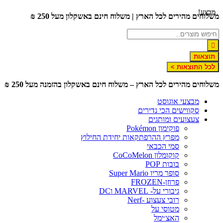
דלג
מבצע!
מבצע!
מבצע!
משלוחים מהירים לכל הארץ | משלוח חינם באשקלון מעל 250 ₪
לתוכן
תוצאות
לכל התוצאות >
משלוחים מהירים לכל הארץ – משלוח חינם באשקלון בהזמנה מעל 250 ₪
מבצעי אוגוסט
סקווישים הכי נדירים
צעצועים ומותגים
פוקימון Pokémon
מפרץ ההרפתקאות יחידת החילוץ
סמי הכבאי
קוקומלון CoCoMelon
בובות POP
סופר מריו Super Mario
פרוזן-FROZEN
גיבורי על- MARVEL וDC
רובי צעצוע -Nerf
מטוסי על
האצ׳ימל