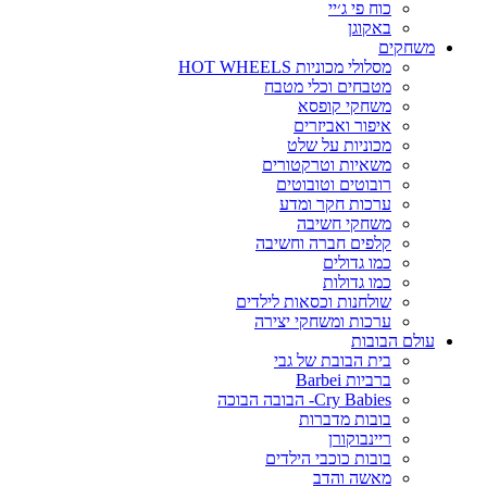
כוח פי ג׳יי
באקוגן
משחקים
מסלולי מכוניות HOT WHEELS
מטבחים וכלי מטבח
משחקי קופסא
איפור ואביזרים
מכוניות על שלט
משאיות וטרקטורים
רובוטים וטובוטים
ערכות חקר ומדע
משחקי חשיבה
קלפים חברה וחשיבה
כמו גדולים
כמו גדולות
שולחנות וכסאות לילדים
ערכות ומשחקי יצירה
עולם הבובות
בית הבובת של גבי
ברביות Barbei
Cry Babies- הבובה הבוכה
בובות מדברות
ריינבוקורן
בובות כוכבי הילדים
מאשה והדב