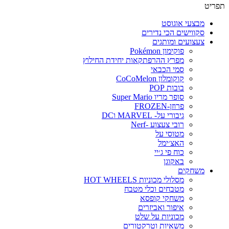
תפריט
מבצעי אוגוסט
סקווישים הכי נדירים
צעצועים ומותגים
פוקימון Pokémon
מפרץ ההרפתקאות יחידת החילוץ
סמי הכבאי
קוקומלון CoCoMelon
בובות POP
סופר מריו Super Mario
פרוזן-FROZEN
גיבורי על- MARVEL וDC
רובי צעצוע -Nerf
מטוסי על
האצ׳ימל
כוח פי ג׳יי
באקוגן
משחקים
מסלולי מכוניות HOT WHEELS
מטבחים וכלי מטבח
משחקי קופסא
איפור ואביזרים
מכוניות על שלט
משאיות וטרקטורים