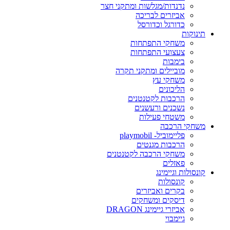
נדנדות/מגלשות ומתקני חצר
אביזרים לבריכה
כדורגל וכדורסל
תינוקות
משחקי התפתחות
צעצועי התפתחות
בימבות
מוביילים ומתקני תקרה
משחקי עץ
הליכונים
הרכבות לקטנטנים
נשכנים ורעשנים
משטחי פעילות
משחקי הרכבה
פליימוביל- playmobil
הרכבות מגנטים
משחקי הרכבה לקטנטנים
פאזלים
קונסולות וגיימינג
קונסולות
בקרים ואביזרים
דיסקים ומשחקים
אביזרי גיימינג DRAGON
גיימבוי