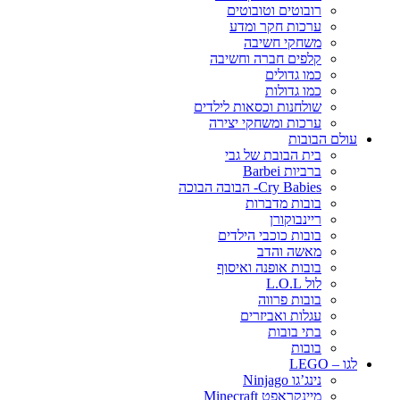
רובוטים וטובוטים
ערכות חקר ומדע
משחקי חשיבה
קלפים חברה וחשיבה
כמו גדולים
כמו גדולות
שולחנות וכסאות לילדים
ערכות ומשחקי יצירה
עולם הבובות
בית הבובת של גבי
ברביות Barbei
Cry Babies- הבובה הבוכה
בובות מדברות
ריינבוקורן
בובות כוכבי הילדים
מאשה והדב
בובות אופנה ואיסוף
לול L.O.L
בובות פרווה
עגלות ואביזרים
בתי בובות
בובות
לגו – LEGO
נינג’גו Ninjago
מיינקראפט Minecraft