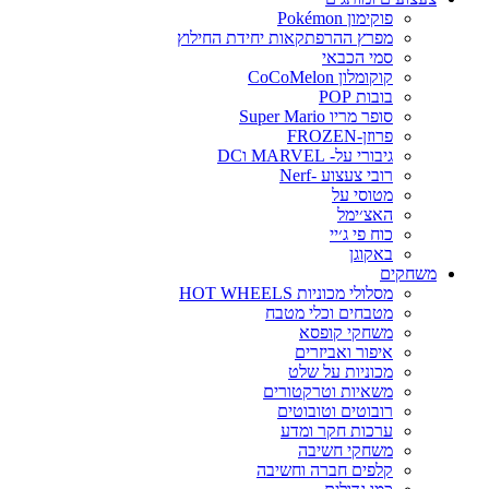
פוקימון Pokémon
מפרץ ההרפתקאות יחידת החילוץ
סמי הכבאי
קוקומלון CoCoMelon
בובות POP
סופר מריו Super Mario
פרוזן-FROZEN
גיבורי על- MARVEL וDC
רובי צעצוע -Nerf
מטוסי על
האצ׳ימל
כוח פי ג׳יי
באקוגן
משחקים
מסלולי מכוניות HOT WHEELS
מטבחים וכלי מטבח
משחקי קופסא
איפור ואביזרים
מכוניות על שלט
משאיות וטרקטורים
רובוטים וטובוטים
ערכות חקר ומדע
משחקי חשיבה
קלפים חברה וחשיבה