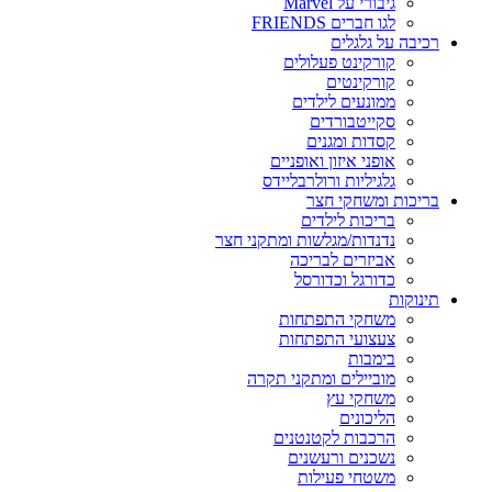
גיבורי על Marvel
לגו חברים FRIENDS
רכיבה על גלגלים
קורקינט פעלולים
קורקינטים
ממונעים לילדים
סקייטבורדים
קסדות ומגנים
אופני איזון ואופניים
גלגיליות ורולרבליידס
בריכות ומשחקי חצר
בריכות לילדים
נדנדות/מגלשות ומתקני חצר
אביזרים לבריכה
כדורגל וכדורסל
תינוקות
משחקי התפתחות
צעצועי התפתחות
בימבות
מוביילים ומתקני תקרה
משחקי עץ
הליכונים
הרכבות לקטנטנים
נשכנים ורעשנים
משטחי פעילות