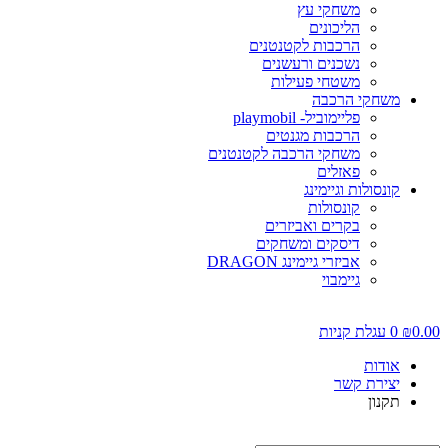
משחקי עץ
הליכונים
הרכבות לקטנטנים
נשכנים ורעשנים
משטחי פעילות
משחקי הרכבה
פליימוביל- playmobil
הרכבות מגנטים
משחקי הרכבה לקטנטנים
פאזלים
קונסולות וגיימינג
קונסולות
בקרים ואביזרים
דיסקים ומשחקים
אביזרי גיימינג DRAGON
גיימבוי
0.0
₪
0
עגלת קניות
אודות
יצירת קשר
תקנון