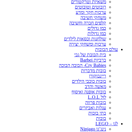
משאיות וטרקטורים
רובוטים וטובוטים
ערכות חקר ומדע
משחקי חשיבה
קלפים חברה וחשיבה
כמו גדולים
כמו גדולות
שולחנות וכסאות לילדים
ערכות ומשחקי יצירה
עולם הבובות
בית הבובת של גבי
ברביות Barbei
Cry Babies- הבובה הבוכה
בובות מדברות
ריינבוקורן
בובות כוכבי הילדים
מאשה והדב
בובות אופנה ואיסוף
לול L.O.L
בובות פרווה
עגלות ואביזרים
בתי בובות
בובות
לגו – LEGO
נינג’גו Ninjago