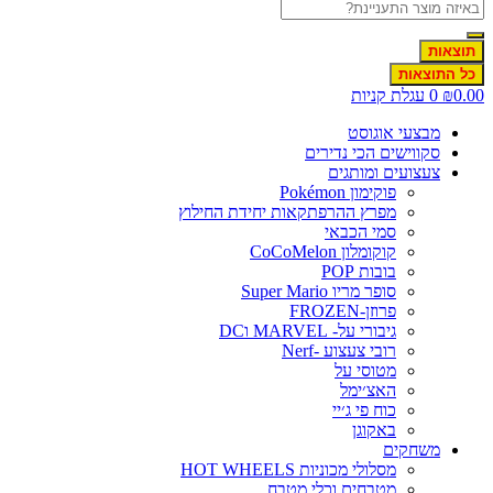
תוצאות
כל התוצאות
0.0
₪
0
עגלת קניות
מבצעי אוגוסט
סקווישים הכי נדירים
צעצועים ומותגים
פוקימון Pokémon
מפרץ ההרפתקאות יחידת החילוץ
סמי הכבאי
קוקומלון CoCoMelon
בובות POP
סופר מריו Super Mario
פרוזן-FROZEN
גיבורי על- MARVEL וDC
רובי צעצוע -Nerf
מטוסי על
האצ׳ימל
כוח פי ג׳יי
באקוגן
משחקים
מסלולי מכוניות HOT WHEELS
מטבחים וכלי מטבח