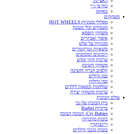
האצ׳ימל
כוח פי ג׳יי
באקוגן
משחקים
מסלולי מכוניות HOT WHEELS
מטבחים וכלי מטבח
משחקי קופסא
איפור ואביזרים
מכוניות על שלט
משאיות וטרקטורים
רובוטים וטובוטים
ערכות חקר ומדע
משחקי חשיבה
קלפים חברה וחשיבה
כמו גדולים
כמו גדולות
שולחנות וכסאות לילדים
ערכות ומשחקי יצירה
עולם הבובות
בית הבובת של גבי
ברביות Barbei
Cry Babies- הבובה הבוכה
בובות מדברות
ריינבוקורן
בובות כוכבי הילדים