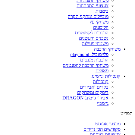
משחקי התפתחות
צעצועי התפתחות
בימבות
מוביילים ומתקני תקרה
משחקי עץ
הליכונים
הרכבות לקטנטנים
נשכנים ורעשנים
משטחי פעילות
משחקי הרכבה
פליימוביל- playmobil
הרכבות מגנטים
משחקי הרכבה לקטנטנים
פאזלים
קונסולות וגיימינג
קונסולות
בקרים ואביזרים
דיסקים ומשחקים
אביזרי גיימינג DRAGON
גיימבוי
פריט
מבצעי אוגוסט
סקווישים הכי נדירים
צעצועים ומותגים