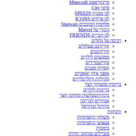
מיינקראפט Minecraft
סיטי City
לגו טכניק וSPEED
לגו פרחים ICONS
מלחמת הכוכבים Starwars
גיבורי על Marvel
לגו חברים FRIENDS
רכיבה על גלגלים
קורקינט פעלולים
קורקינטים
ממונעים לילדים
סקייטבורדים
קסדות ומגנים
אופני איזון ואופניים
גלגיליות ורולרבליידס
בריכות ומשחקי חצר
בריכות לילדים
נדנדות/מגלשות ומתקני חצר
אביזרים לבריכה
כדורגל וכדורסל
תינוקות
משחקי התפתחות
צעצועי התפתחות
בימבות
מוביילים ומתקני תקרה