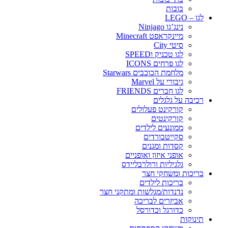
בובות
לגו – LEGO
נינג’גו Ninjago
מיינקראפט Minecraft
סיטי City
לגו טכניק וSPEED
לגו פרחים ICONS
מלחמת הכוכבים Starwars
גיבורי על Marvel
לגו חברים FRIENDS
רכיבה על גלגלים
קורקינט פעלולים
קורקינטים
ממונעים לילדים
סקייטבורדים
קסדות ומגנים
אופני איזון ואופניים
גלגיליות ורולרבליידס
בריכות ומשחקי חצר
בריכות לילדים
נדנדות/מגלשות ומתקני חצר
אביזרים לבריכה
כדורגל וכדורסל
תינוקות