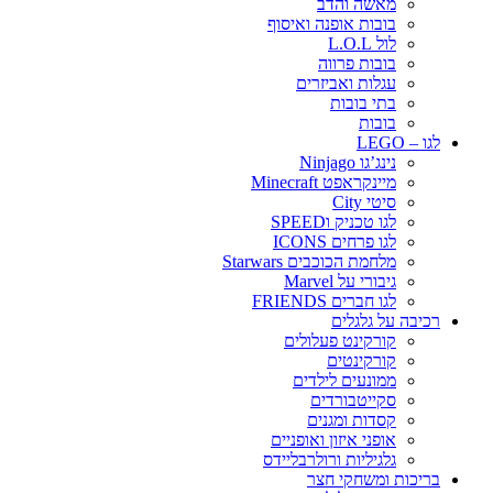
מאשה והדב
בובות אופנה ואיסוף
לול L.O.L
בובות פרווה
עגלות ואביזרים
בתי בובות
בובות
לגו – LEGO
נינג’גו Ninjago
מיינקראפט Minecraft
סיטי City
לגו טכניק וSPEED
לגו פרחים ICONS
מלחמת הכוכבים Starwars
גיבורי על Marvel
לגו חברים FRIENDS
רכיבה על גלגלים
קורקינט פעלולים
קורקינטים
ממונעים לילדים
סקייטבורדים
קסדות ומגנים
אופני איזון ואופניים
גלגיליות ורולרבליידס
בריכות ומשחקי חצר