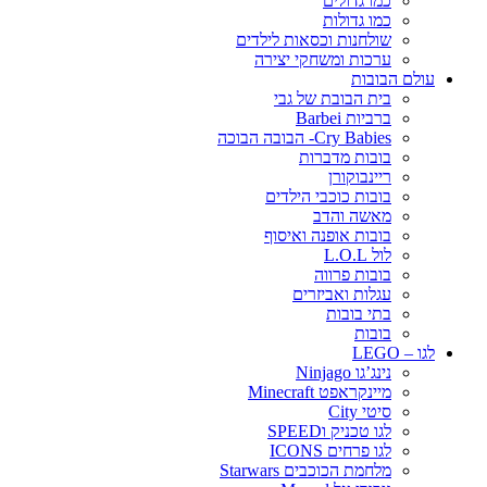
כמו גדולים
כמו גדולות
שולחנות וכסאות לילדים
ערכות ומשחקי יצירה
עולם הבובות
בית הבובת של גבי
ברביות Barbei
Cry Babies- הבובה הבוכה
בובות מדברות
ריינבוקורן
בובות כוכבי הילדים
מאשה והדב
בובות אופנה ואיסוף
לול L.O.L
בובות פרווה
עגלות ואביזרים
בתי בובות
בובות
לגו – LEGO
נינג’גו Ninjago
מיינקראפט Minecraft
סיטי City
לגו טכניק וSPEED
לגו פרחים ICONS
מלחמת הכוכבים Starwars