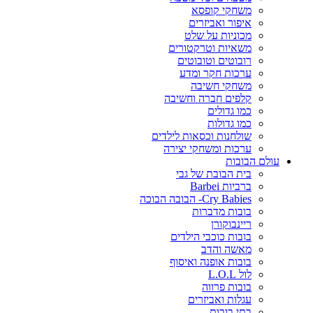
משחקי קופסא
איפור ואביזרים
מכוניות על שלט
משאיות וטרקטורים
רובוטים וטובוטים
ערכות חקר ומדע
משחקי חשיבה
קלפים חברה וחשיבה
כמו גדולים
כמו גדולות
שולחנות וכסאות לילדים
ערכות ומשחקי יצירה
עולם הבובות
בית הבובת של גבי
ברביות Barbei
Cry Babies- הבובה הבוכה
בובות מדברות
ריינבוקורן
בובות כוכבי הילדים
מאשה והדב
בובות אופנה ואיסוף
לול L.O.L
בובות פרווה
עגלות ואביזרים
בתי בובות