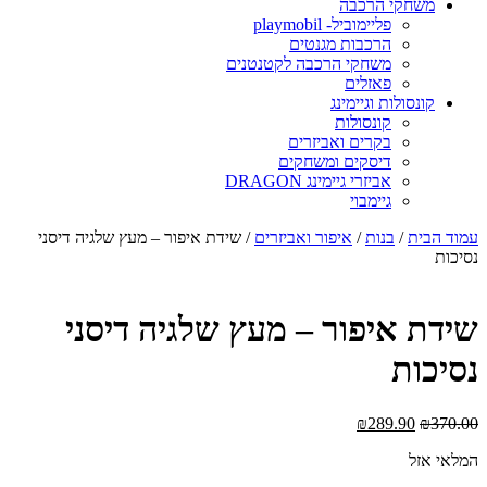
משחקי הרכבה
פליימוביל- playmobil
הרכבות מגנטים
משחקי הרכבה לקטנטנים
פאזלים
קונסולות וגיימינג
קונסולות
בקרים ואביזרים
דיסקים ומשחקים
אביזרי גיימינג DRAGON
גיימבוי
מוד הבית
/
בנות
/
איפור ואביזרים
/ שידת איפור – מעץ שלגיה דיסני
סיכות
ידת איפור – מעץ שלגיה דיסני
סיכות
₪
289.90
₪
370.0
מלאי אזל