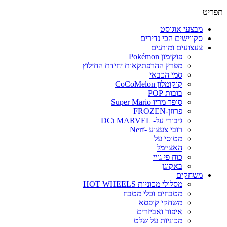
פריט
מבצעי אוגוסט
סקווישים הכי נדירים
צעצועים ומותגים
פוקימון Pokémon
מפרץ ההרפתקאות יחידת החילוץ
סמי הכבאי
קוקומלון CoCoMelon
בובות POP
סופר מריו Super Mario
פרוזן-FROZEN
גיבורי על- MARVEL וDC
רובי צעצוע -Nerf
מטוסי על
האצ׳ימל
כוח פי ג׳יי
באקוגן
משחקים
מסלולי מכוניות HOT WHEELS
מטבחים וכלי מטבח
משחקי קופסא
איפור ואביזרים
מכוניות על שלט