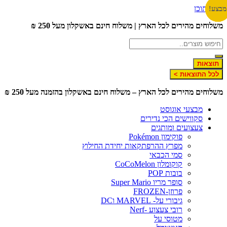
לג לתוכן
צע!
צע!
צע!
צע!
שלוחים מהירים לכל הארץ | משלוח חינם באשקלון מעל 250 ₪
תוצאות
לכל התוצאות >
שלוחים מהירים לכל הארץ – משלוח חינם באשקלון בהזמנה מעל 250 ₪
מבצעי אוגוסט
סקווישים הכי נדירים
צעצועים ומותגים
פוקימון Pokémon
מפרץ ההרפתקאות יחידת החילוץ
סמי הכבאי
קוקומלון CoCoMelon
בובות POP
סופר מריו Super Mario
פרוזן-FROZEN
גיבורי על- MARVEL וDC
רובי צעצוע -Nerf
מטוסי על