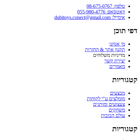
טלפון: 08-675-0767
וואטסאפ: 055-980-4776
אימייל: dubitoys.conect@gmail.com
פי תוכן
מי אנחנו
תקנון אתר & החזרות
מדיניות משלוחים
יצירת קשר
מאמרים
טגוריות
מבצעים
מומלצים ע"י לקוחות
צעצועים ומותגים
משחקים
עולם הבובות
טגוריות