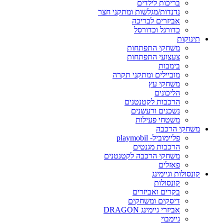
בריכות לילדים
נדנדות/מגלשות ומתקני חצר
אביזרים לבריכה
כדורגל וכדורסל
תינוקות
משחקי התפתחות
צעצועי התפתחות
בימבות
מוביילים ומתקני תקרה
משחקי עץ
הליכונים
הרכבות לקטנטנים
נשכנים ורעשנים
משטחי פעילות
משחקי הרכבה
פליימוביל- playmobil
הרכבות מגנטים
משחקי הרכבה לקטנטנים
פאזלים
קונסולות וגיימינג
קונסולות
בקרים ואביזרים
דיסקים ומשחקים
אביזרי גיימינג DRAGON
גיימבוי