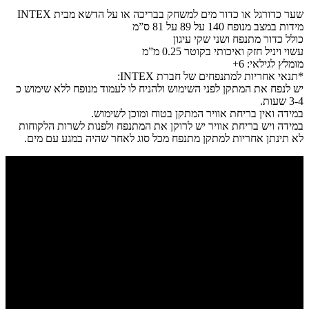
שער כדורגל או כדור מים למשחק בבריכה או על הדשא מבית INTEX
מידות במצב מנופח 140 על 89 על 81 ס”מ
כולל כדור מתנפח ושני שקי עיגון
עשוי ויניל חזק ואיכותי בקוטר 0.25 מ”מ
מומלץ לגילאי: 6+
*תנאי אחריות למתנפחים של חברת INTEX:
יש לנפח את המתקן לפני השימוש ולהניח לו לעמוד מנופח ללא שימוש כ
3-4 שעות.
במידה ואין בריחת אוויר המתקן בטוח ומוכן לשימוש.
במידה ויש בריחת אוויר יש לרוקן את המתנפח ולפנות לשרות הלקוחות
לא תינתן אחריות למתקן מתנפח מכל סוג לאחר שהיה במגע עם מים.