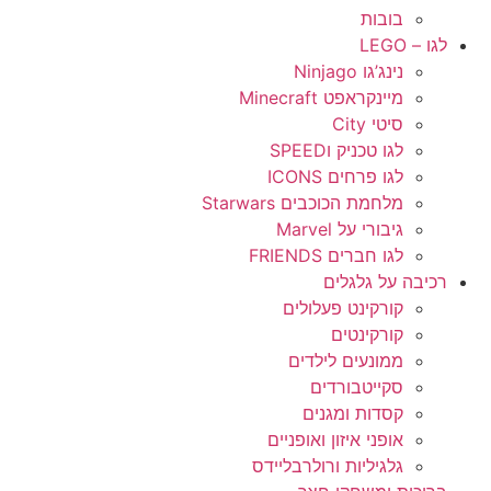
בובות
לגו – LEGO
נינג’גו Ninjago
מיינקראפט Minecraft
סיטי City
לגו טכניק וSPEED
לגו פרחים ICONS
מלחמת הכוכבים Starwars
גיבורי על Marvel
לגו חברים FRIENDS
רכיבה על גלגלים
קורקינט פעלולים
קורקינטים
ממונעים לילדים
סקייטבורדים
קסדות ומגנים
אופני איזון ואופניים
גלגיליות ורולרבליידס