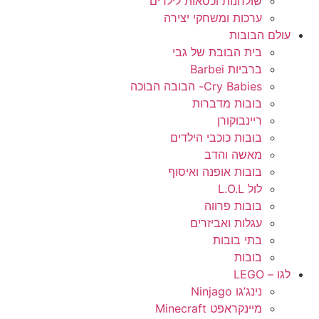
שולחנות וכסאות לילדים
ערכות ומשחקי יצירה
עולם הבובות
בית הבובת של גבי
ברביות Barbei
Cry Babies- הבובה הבוכה
בובות מדברות
ריינבוקורן
בובות כוכבי הילדים
מאשה והדב
בובות אופנה ואיסוף
לול L.O.L
בובות פרווה
עגלות ואביזרים
בתי בובות
בובות
לגו – LEGO
נינג’גו Ninjago
מיינקראפט Minecraft