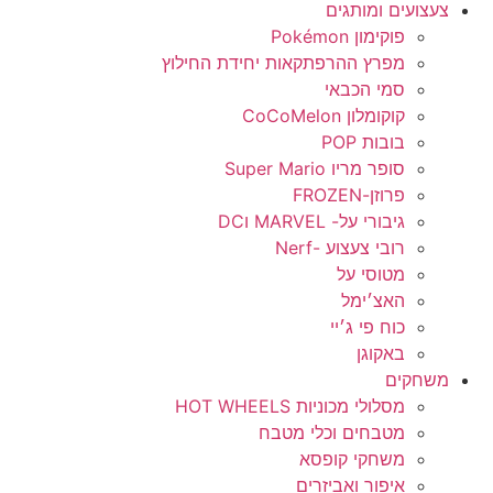
צעצועים ומותגים
פוקימון Pokémon
מפרץ ההרפתקאות יחידת החילוץ
סמי הכבאי
קוקומלון CoCoMelon
בובות POP
סופר מריו Super Mario
פרוזן-FROZEN
גיבורי על- MARVEL וDC
רובי צעצוע -Nerf
מטוסי על
האצ׳ימל
כוח פי ג׳יי
באקוגן
משחקים
מסלולי מכוניות HOT WHEELS
מטבחים וכלי מטבח
משחקי קופסא
איפור ואביזרים