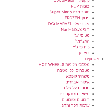
קוקומלון CoCoMelon
בובות POP
סופר מריו Super Mario
פרוזן-FROZEN
גיבורי על- MARVEL וDC
רובי צעצוע -Nerf
מטוסי על
האצ׳ימל
כוח פי ג׳יי
באקוגן
משחקים
מסלולי מכוניות HOT WHEELS
מטבחים וכלי מטבח
משחקי קופסא
איפור ואביזרים
מכוניות על שלט
משאיות וטרקטורים
רובוטים וטובוטים
ערכות חקר ומדע