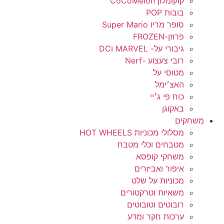
קוקומלון CoCoMelon
בובות POP
סופר מריו Super Mario
פרוזן-FROZEN
גיבורי על- MARVEL וDC
רובי צעצוע -Nerf
מטוסי על
האצ׳ימל
כוח פי ג׳יי
באקוגן
משחקים
מסלולי מכוניות HOT WHEELS
מטבחים וכלי מטבח
משחקי קופסא
איפור ואביזרים
מכוניות על שלט
משאיות וטרקטורים
רובוטים וטובוטים
ערכות חקר ומדע