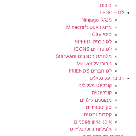
בובות
לגו – LEGO
נינג’גו Ninjago
מיינקראפט Minecraft
סיטי City
לגו טכניק וSPEED
לגו פרחים ICONS
מלחמת הכוכבים Starwars
גיבורי על Marvel
לגו חברים FRIENDS
רכיבה על גלגלים
קורקינט פעלולים
קורקינטים
ממונעים לילדים
סקייטבורדים
קסדות ומגנים
אופני איזון ואופניים
גלגיליות ורולרבליידס