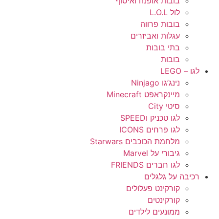
בובות אופנה ואיסוף
לול L.O.L
בובות פרווה
עגלות ואביזרים
בתי בובות
בובות
לגו – LEGO
נינג’גו Ninjago
מיינקראפט Minecraft
סיטי City
לגו טכניק וSPEED
לגו פרחים ICONS
מלחמת הכוכבים Starwars
גיבורי על Marvel
לגו חברים FRIENDS
רכיבה על גלגלים
קורקינט פעלולים
קורקינטים
ממונעים לילדים