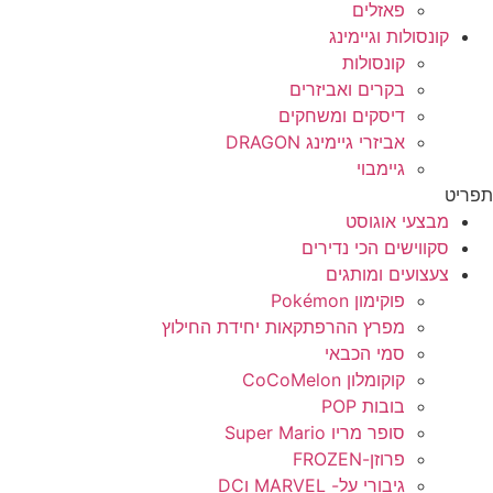
פאזלים
קונסולות וגיימינג
קונסולות
בקרים ואביזרים
דיסקים ומשחקים
אביזרי גיימינג DRAGON
גיימבוי
ריט
מבצעי אוגוסט
סקווישים הכי נדירים
צעצועים ומותגים
פוקימון Pokémon
מפרץ ההרפתקאות יחידת החילוץ
סמי הכבאי
קוקומלון CoCoMelon
בובות POP
סופר מריו Super Mario
פרוזן-FROZEN
גיבורי על- MARVEL וDC