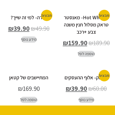
מבצע!
מבצע!
Hot Wheels- מאנסטר
יצירה- למי זה שייך?
טראק מסלול תנין משנה
₪
39.90
₪
49.90
צבע +רכב
מידע נוסף
₪
159.90
₪
189.90
הוספה לסל
מבצע!
משחק- אלוף ההעסקים
המתיישבים של קטאן
₪
169.90
₪
39.90
₪
60.00
מידע נוסף
הוספה לסל