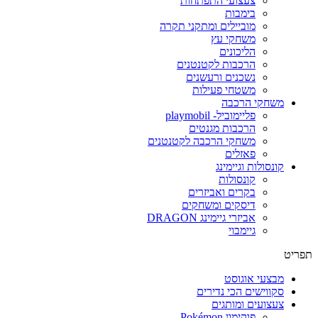
צעצועי התפתחות
בימבות
מוביילים ומתקני תקרה
משחקי עץ
הליכונים
הרכבות לקטנטנים
נשכנים ורעשנים
משטחי פעילות
משחקי הרכבה
פליימוביל- playmobil
הרכבות מגנטים
משחקי הרכבה לקטנטנים
פאזלים
קונסולות וגיימינג
קונסולות
בקרים ואביזרים
דיסקים ומשחקים
אביזרי גיימינג DRAGON
גיימבוי
פריט
מבצעי אוגוסט
סקווישים הכי נדירים
צעצועים ומותגים
פוקימון Pokémon