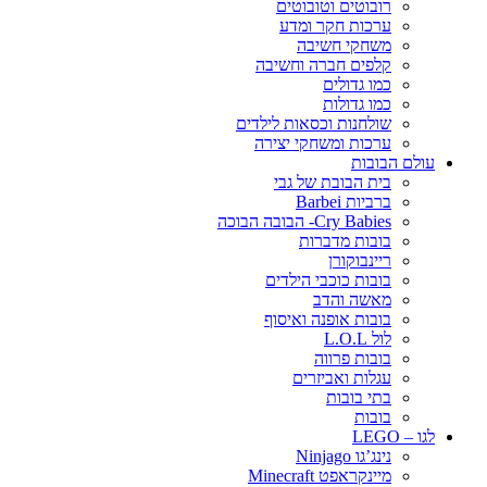
רובוטים וטובוטים
ערכות חקר ומדע
משחקי חשיבה
קלפים חברה וחשיבה
כמו גדולים
כמו גדולות
שולחנות וכסאות לילדים
ערכות ומשחקי יצירה
עולם הבובות
בית הבובת של גבי
ברביות Barbei
Cry Babies- הבובה הבוכה
בובות מדברות
ריינבוקורן
בובות כוכבי הילדים
מאשה והדב
בובות אופנה ואיסוף
לול L.O.L
בובות פרווה
עגלות ואביזרים
בתי בובות
בובות
לגו – LEGO
נינג’גו Ninjago
מיינקראפט Minecraft