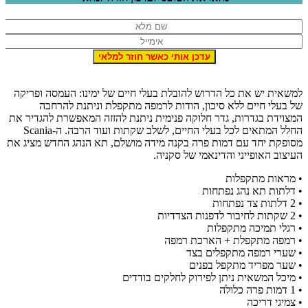
משאית יש את כל הדרוש להובלת בעלי חיים של ימינו: העמסה ופריקה
ל בעלי חיים ללא סיכון, הודות לרמפה מתקפלת וניתנת להרחבה
מצוידת בגדרות, גדר חלוקה פנימית ניתנת להזזה המאפשרת להגדיר את
החלל המתאים לכל בעלי החיים, לשלב שקתות ועוד הרבה. ה-Scania
סופקת יחד עם דמות פרה בקנה מידה מושלם, תא הנהג החדש מציג את
עיצוב האופייני והדינאמי של סקניה.
 מראות מתקפלות
 דלתות תא נהג נפתחות
דלתות צד נפתחות
ות לחיבור לדפנות הצדדיות
 רגלי תמיכה מתקפלות
 רמפה מתקפלת + הארכת רמפה
 שערי רמפה מתקפלים בצד
 שער מפריד מתקפל בפנים
 מיכל המשאית ניתן לפירוק לחלקים בודדים
דמות פרה כלולה
 צמיגי דריכה