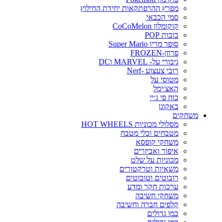
מפרץ ההרפתקאות יחידת החילוץ
סמי הכבאי
קוקומלון CoCoMelon
בובות POP
סופר מריו Super Mario
פרוזן-FROZEN
גיבורי על- MARVEL וDC
רובי צעצוע -Nerf
מטוסי על
האצ׳ימל
כוח פי ג׳יי
באקוגן
משחקים
מסלולי מכוניות HOT WHEELS
מטבחים וכלי מטבח
משחקי קופסא
איפור ואביזרים
מכוניות על שלט
משאיות וטרקטורים
רובוטים וטובוטים
ערכות חקר ומדע
משחקי חשיבה
קלפים חברה וחשיבה
כמו גדולים