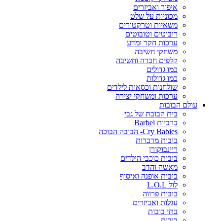
איפור ואביזרים
מכוניות על שלט
משאיות וטרקטורים
רובוטים וטובוטים
ערכות חקר ומדע
משחקי חשיבה
קלפים חברה וחשיבה
כמו גדולים
כמו גדולות
שולחנות וכסאות לילדים
ערכות ומשחקי יצירה
עולם הבובות
בית הבובת של גבי
ברביות Barbei
Cry Babies- הבובה הבוכה
בובות מדברות
ריינבוקורן
בובות כוכבי הילדים
מאשה והדב
בובות אופנה ואיסוף
לול L.O.L
בובות פרווה
עגלות ואביזרים
בתי בובות
בובות