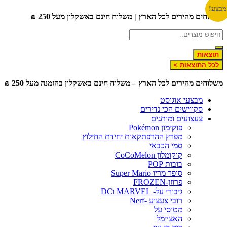
לג
צע!
שלוחים מהירים לכל הארץ | משלוח חינם באשקלון מעל 250 ₪
תוכן
תוצאות
לכל התוצאות >
שלוחים מהירים לכל הארץ – משלוח חינם באשקלון בהזמנה מעל 250 ₪
מבצעי אוגוסט
סקווישים הכי נדירים
צעצועים ומותגים
פוקימון Pokémon
מפרץ ההרפתקאות יחידת החילוץ
סמי הכבאי
קוקומלון CoCoMelon
בובות POP
סופר מריו Super Mario
פרוזן-FROZEN
גיבורי על- MARVEL וDC
רובי צעצוע -Nerf
מטוסי על
האצ׳ימל