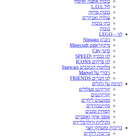
בובות אופנה ואיסוף
לול L.O.L
בובות פרווה
עגלות ואביזרים
בתי בובות
בובות
לגו – LEGO
נינג’גו Ninjago
מיינקראפט Minecraft
סיטי City
לגו טכניק וSPEED
לגו פרחים ICONS
מלחמת הכוכבים Starwars
גיבורי על Marvel
לגו חברים FRIENDS
רכיבה על גלגלים
קורקינט פעלולים
קורקינטים
ממונעים לילדים
סקייטבורדים
קסדות ומגנים
אופני איזון ואופניים
גלגיליות ורולרבליידס
בריכות ומשחקי חצר
בריכות לילדים