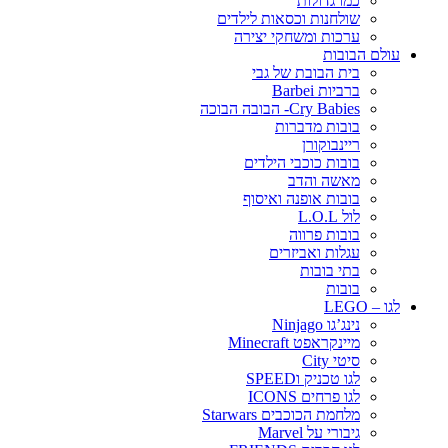
כמו גדולות
שולחנות וכסאות לילדים
ערכות ומשחקי יצירה
עולם הבובות
בית הבובת של גבי
ברביות Barbei
Cry Babies- הבובה הבוכה
בובות מדברות
ריינבוקורן
בובות כוכבי הילדים
מאשה והדב
בובות אופנה ואיסוף
לול L.O.L
בובות פרווה
עגלות ואביזרים
בתי בובות
בובות
לגו – LEGO
נינג’גו Ninjago
מיינקראפט Minecraft
סיטי City
לגו טכניק וSPEED
לגו פרחים ICONS
מלחמת הכוכבים Starwars
גיבורי על Marvel