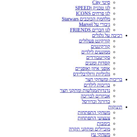
סיטי City
לגו טכניק וSPEED
לגו פרחים ICONS
מלחמת הכוכבים Starwars
גיבורי על Marvel
לגו חברים FRIENDS
רכיבה על גלגלים
קורקינט פעלולים
קורקינטים
ממונעים לילדים
סקייטבורדים
קסדות ומגנים
אופני איזון ואופניים
גלגיליות ורולרבליידס
בריכות ומשחקי חצר
בריכות לילדים
נדנדות/מגלשות ומתקני חצר
אביזרים לבריכה
כדורגל וכדורסל
תינוקות
משחקי התפתחות
צעצועי התפתחות
בימבות
מוביילים ומתקני תקרה
משחקי עץ