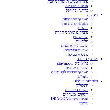
נדנדות/מגלשות ומתקני חצר
אביזרים לבריכה
כדורגל וכדורסל
תינוקות
משחקי התפתחות
צעצועי התפתחות
בימבות
מוביילים ומתקני תקרה
משחקי עץ
הליכונים
הרכבות לקטנטנים
נשכנים ורעשנים
משטחי פעילות
משחקי הרכבה
פליימוביל- playmobil
הרכבות מגנטים
משחקי הרכבה לקטנטנים
פאזלים
קונסולות וגיימינג
קונסולות
בקרים ואביזרים
דיסקים ומשחקים
אביזרי גיימינג DRAGON
גיימבוי