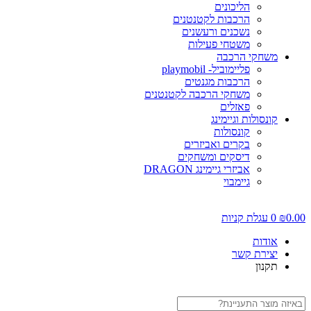
הליכונים
הרכבות לקטנטנים
נשכנים ורעשנים
משטחי פעילות
משחקי הרכבה
פליימוביל- playmobil
הרכבות מגנטים
משחקי הרכבה לקטנטנים
פאזלים
קונסולות וגיימינג
קונסולות
בקרים ואביזרים
דיסקים ומשחקים
אביזרי גיימינג DRAGON
גיימבוי
0.0
₪
0
עגלת קניות
אודות
יצירת קשר
תקנון