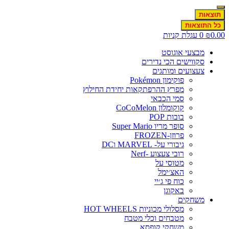
תוצאות
כל התוצאות
0.0
₪
0
עגלת קניות
מבצעי אוגוסט
סקווישים הכי נדירים
צעצועים ומותגים
פוקימון Pokémon
מפרץ ההרפתקאות יחידת החילוץ
סמי הכבאי
קוקומלון CoCoMelon
בובות POP
סופר מריו Super Mario
פרוזן-FROZEN
גיבורי על- MARVEL וDC
רובי צעצוע -Nerf
מטוסי על
האצ׳ימל
כוח פי ג׳יי
באקוגן
משחקים
מסלולי מכוניות HOT WHEELS
מטבחים וכלי מטבח
משחקי קופסא