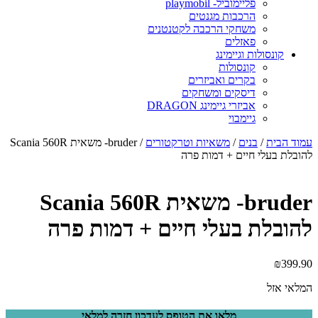
פליימוביל- playmobil
הרכבות מגנטים
משחקי הרכבה לקטנטנים
פאזלים
קונסולות וגיימינג
קונסולות
בקרים ואביזרים
דיסקים ומשחקים
אביזרי גיימינג DRAGON
גיימבוי
מוד הבית
/
בנים
/
משאיות וטרקטורים
/ bruder- משאית Scania 560R
הובלת בעלי חיים + דמות פרה
bruder- משאית Scania 560R
הובלת בעלי חיים + דמות פרה
₪
399.9
מלאי אזל
מלאו את הטופס לעדכון חזרה למלאי