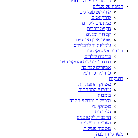
לגו חברים FRIENDS
רכיבה על גלגלים
קורקינט פעלולים
קורקינטים
ממונעים לילדים
סקייטבורדים
קסדות ומגנים
אופני איזון ואופניים
גלגיליות ורולרבליידס
בריכות ומשחקי חצר
בריכות לילדים
נדנדות/מגלשות ומתקני חצר
אביזרים לבריכה
כדורגל וכדורסל
תינוקות
משחקי התפתחות
צעצועי התפתחות
בימבות
מוביילים ומתקני תקרה
משחקי עץ
הליכונים
הרכבות לקטנטנים
נשכנים ורעשנים
משטחי פעילות
משחקי הרכבה