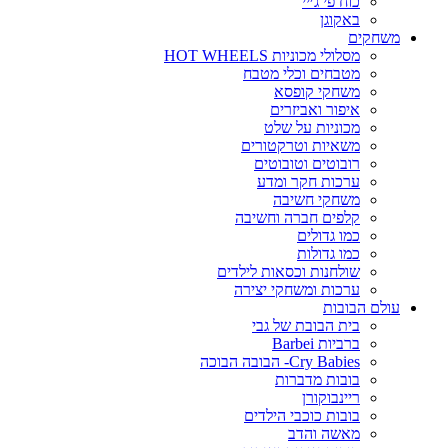
כוח פי ג׳יי
באקוגן
משחקים
מסלולי מכוניות HOT WHEELS
מטבחים וכלי מטבח
משחקי קופסא
איפור ואביזרים
מכוניות על שלט
משאיות וטרקטורים
רובוטים וטובוטים
ערכות חקר ומדע
משחקי חשיבה
קלפים חברה וחשיבה
כמו גדולים
כמו גדולות
שולחנות וכסאות לילדים
ערכות ומשחקי יצירה
עולם הבובות
בית הבובת של גבי
ברביות Barbei
Cry Babies- הבובה הבוכה
בובות מדברות
ריינבוקורן
בובות כוכבי הילדים
מאשה והדב