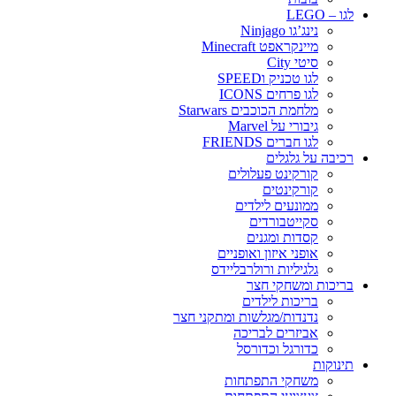
לגו – LEGO
נינג’גו Ninjago
מיינקראפט Minecraft
סיטי City
לגו טכניק וSPEED
לגו פרחים ICONS
מלחמת הכוכבים Starwars
גיבורי על Marvel
לגו חברים FRIENDS
רכיבה על גלגלים
קורקינט פעלולים
קורקינטים
ממונעים לילדים
סקייטבורדים
קסדות ומגנים
אופני איזון ואופניים
גלגיליות ורולרבליידס
בריכות ומשחקי חצר
בריכות לילדים
נדנדות/מגלשות ומתקני חצר
אביזרים לבריכה
כדורגל וכדורסל
תינוקות
משחקי התפתחות