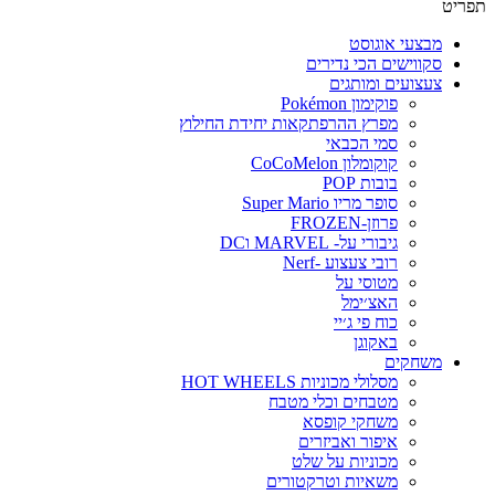
פריט
מבצעי אוגוסט
סקווישים הכי נדירים
צעצועים ומותגים
פוקימון Pokémon
מפרץ ההרפתקאות יחידת החילוץ
סמי הכבאי
קוקומלון CoCoMelon
בובות POP
סופר מריו Super Mario
פרוזן-FROZEN
גיבורי על- MARVEL וDC
רובי צעצוע -Nerf
מטוסי על
האצ׳ימל
כוח פי ג׳יי
באקוגן
משחקים
מסלולי מכוניות HOT WHEELS
מטבחים וכלי מטבח
משחקי קופסא
איפור ואביזרים
מכוניות על שלט
משאיות וטרקטורים