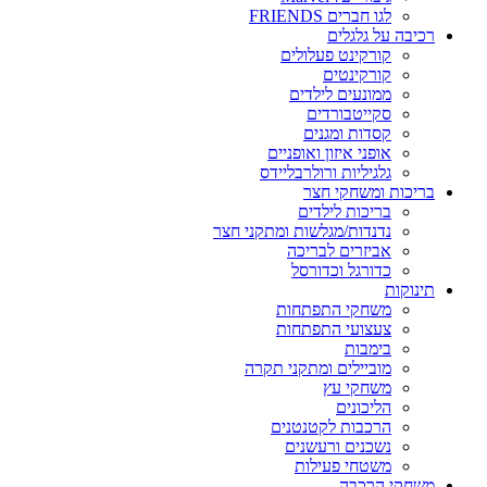
לגו חברים FRIENDS
רכיבה על גלגלים
קורקינט פעלולים
קורקינטים
ממונעים לילדים
סקייטבורדים
קסדות ומגנים
אופני איזון ואופניים
גלגיליות ורולרבליידס
בריכות ומשחקי חצר
בריכות לילדים
נדנדות/מגלשות ומתקני חצר
אביזרים לבריכה
כדורגל וכדורסל
תינוקות
משחקי התפתחות
צעצועי התפתחות
בימבות
מוביילים ומתקני תקרה
משחקי עץ
הליכונים
הרכבות לקטנטנים
נשכנים ורעשנים
משטחי פעילות
משחקי הרכבה