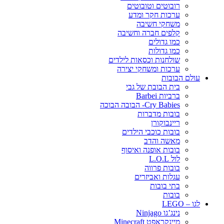
רובוטים וטובוטים
ערכות חקר ומדע
משחקי חשיבה
קלפים חברה וחשיבה
כמו גדולים
כמו גדולות
שולחנות וכסאות לילדים
ערכות ומשחקי יצירה
עולם הבובות
בית הבובת של גבי
ברביות Barbei
Cry Babies- הבובה הבוכה
בובות מדברות
ריינבוקורן
בובות כוכבי הילדים
מאשה והדב
בובות אופנה ואיסוף
לול L.O.L
בובות פרווה
עגלות ואביזרים
בתי בובות
בובות
לגו – LEGO
נינג’גו Ninjago
מיינקראפט Minecraft