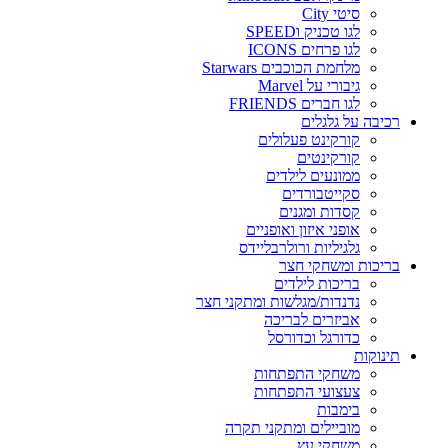
סיטי City
לגו טכניק וSPEED
לגו פרחים ICONS
מלחמת הכוכבים Starwars
גיבורי על Marvel
לגו חברים FRIENDS
רכיבה על גלגלים
קורקינט פעלולים
קורקינטים
ממונעים לילדים
סקייטבורדים
קסדות ומגנים
אופני איזון ואופניים
גלגיליות ורולרבליידס
בריכות ומשחקי חצר
בריכות לילדים
נדנדות/מגלשות ומתקני חצר
אביזרים לבריכה
כדורגל וכדורסל
תינוקות
משחקי התפתחות
צעצועי התפתחות
בימבות
מוביילים ומתקני תקרה
משחקי עץ