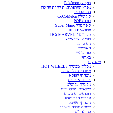
פוקימון Pokémon
מפרץ ההרפתקאות יחידת החילוץ
סמי הכבאי
קוקומלון CoCoMelon
בובות POP
סופר מריו Super Mario
פרוזן-FROZEN
גיבורי על- MARVEL וDC
רובי צעצוע -Nerf
מטוסי על
האצ׳ימל
כוח פי ג׳יי
באקוגן
משחקים
מסלולי מכוניות HOT WHEELS
מטבחים וכלי מטבח
משחקי קופסא
איפור ואביזרים
מכוניות על שלט
משאיות וטרקטורים
רובוטים וטובוטים
ערכות חקר ומדע
משחקי חשיבה
קלפים חברה וחשיבה
כמו גדולים