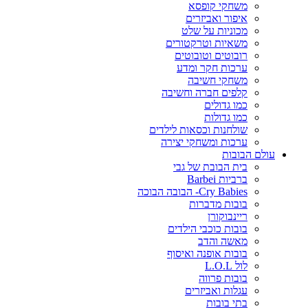
משחקי קופסא
איפור ואביזרים
מכוניות על שלט
משאיות וטרקטורים
רובוטים וטובוטים
ערכות חקר ומדע
משחקי חשיבה
קלפים חברה וחשיבה
כמו גדולים
כמו גדולות
שולחנות וכסאות לילדים
ערכות ומשחקי יצירה
עולם הבובות
בית הבובת של גבי
ברביות Barbei
Cry Babies- הבובה הבוכה
בובות מדברות
ריינבוקורן
בובות כוכבי הילדים
מאשה והדב
בובות אופנה ואיסוף
לול L.O.L
בובות פרווה
עגלות ואביזרים
בתי בובות