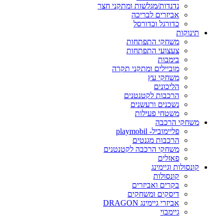
נדנדות/מגלשות ומתקני חצר
אביזרים לבריכה
כדורגל וכדורסל
תינוקות
משחקי התפתחות
צעצועי התפתחות
בימבות
מוביילים ומתקני תקרה
משחקי עץ
הליכונים
הרכבות לקטנטנים
נשכנים ורעשנים
משטחי פעילות
משחקי הרכבה
פליימוביל- playmobil
הרכבות מגנטים
משחקי הרכבה לקטנטנים
פאזלים
קונסולות וגיימינג
קונסולות
בקרים ואביזרים
דיסקים ומשחקים
אביזרי גיימינג DRAGON
גיימבוי