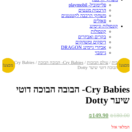
פליימוביל- playmobil
הרכבות מגנטים
משחקי הרכבה לקטנטנים
פאזלים
קונסולות וגיימינג
קונסולות
בקרים ואביזרים
דיסקים ומשחקים
אביזרי גיימינג DRAGON
גיימבוי
עמוד הבית
/
עולם הבובות
/
Cry Babies- הבובה הבוכה
/ Cry Babies-
מבצע!
מבצע!
מבצע!
מבצע!
מבצע!
מבצע!
הבובה הבוכה דוטי שיער Dotty
Cry Babies- הבובה הבוכה דוטי
שיער Dotty
₪
149.90
₪
180.00
המלאי אזל