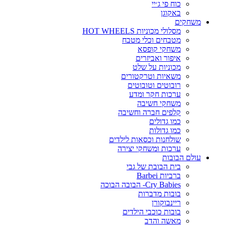
כוח פי ג׳יי
באקוגן
משחקים
מסלולי מכוניות HOT WHEELS
מטבחים וכלי מטבח
משחקי קופסא
איפור ואביזרים
מכוניות על שלט
משאיות וטרקטורים
רובוטים וטובוטים
ערכות חקר ומדע
משחקי חשיבה
קלפים חברה וחשיבה
כמו גדולים
כמו גדולות
שולחנות וכסאות לילדים
ערכות ומשחקי יצירה
עולם הבובות
בית הבובת של גבי
ברביות Barbei
Cry Babies- הבובה הבוכה
בובות מדברות
ריינבוקורן
בובות כוכבי הילדים
מאשה והדב