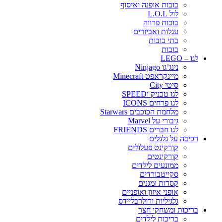
בובות אופנה ואיסוף
לול L.O.L
בובות פרווה
עגלות ואביזרים
בתי בובות
בובות
לגו – LEGO
נינג’גו Ninjago
מיינקראפט Minecraft
סיטי City
לגו טכניק וSPEED
לגו פרחים ICONS
מלחמת הכוכבים Starwars
גיבורי על Marvel
לגו חברים FRIENDS
רכיבה על גלגלים
קורקינט פעלולים
קורקינטים
ממונעים לילדים
סקייטבורדים
קסדות ומגנים
אופני איזון ואופניים
גלגיליות ורולרבליידס
בריכות ומשחקי חצר
בריכות לילדים