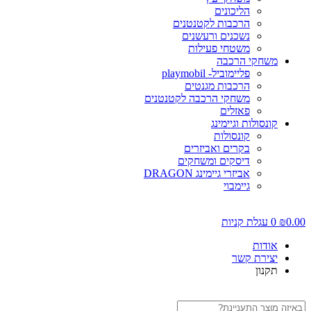
הליכונים
הרכבות לקטנטנים
נשכנים ורעשנים
משטחי פעילות
משחקי הרכבה
פליימוביל- playmobil
הרכבות מגנטים
משחקי הרכבה לקטנטנים
פאזלים
קונסולות וגיימינג
קונסולות
בקרים ואביזרים
דיסקים ומשחקים
אביזרי גיימינג DRAGON
גיימבוי
0.00
₪
0
עגלת קניות
אודות
יצירת קשר
תקנון