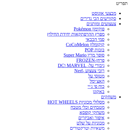
תפריט
מבצעי אוגוסט
סקווישים הכי נדירים
צעצועים ומותגים
פוקימון Pokémon
מפרץ ההרפתקאות יחידת החילוץ
סמי הכבאי
קוקומלון CoCoMelon
בובות POP
סופר מריו Super Mario
פרוזן-FROZEN
גיבורי על- MARVEL וDC
רובי צעצוע -Nerf
מטוסי על
האצ׳ימל
כוח פי ג׳יי
באקוגן
משחקים
מסלולי מכוניות HOT WHEELS
מטבחים וכלי מטבח
משחקי קופסא
איפור ואביזרים
מכוניות על שלט
משאיות וטרקטורים