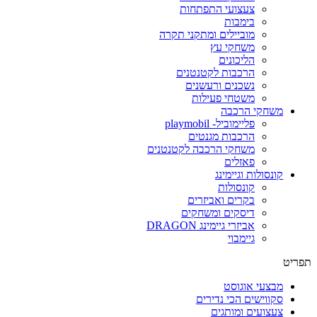
צעצועי התפתחות
בימבות
מוביילים ומתקני תקרה
משחקי עץ
הליכונים
הרכבות לקטנטנים
נשכנים ורעשנים
משטחי פעילות
משחקי הרכבה
פליימוביל- playmobil
הרכבות מגנטים
משחקי הרכבה לקטנטנים
פאזלים
קונסולות וגיימינג
קונסולות
בקרים ואביזרים
דיסקים ומשחקים
אביזרי גיימינג DRAGON
גיימבוי
תפריט
מבצעי אוגוסט
סקווישים הכי נדירים
צעצועים ומותגים