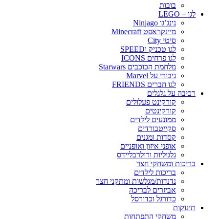
בובות
לגו – LEGO
נינג’גו Ninjago
מיינקראפט Minecraft
סיטי City
לגו טכניק וSPEED
לגו פרחים ICONS
מלחמת הכוכבים Starwars
גיבורי על Marvel
לגו חברים FRIENDS
רכיבה על גלגלים
קורקינט פעלולים
קורקינטים
ממונעים לילדים
סקייטבורדים
קסדות ומגנים
אופני איזון ואופניים
גלגיליות ורולרבליידס
בריכות ומשחקי חצר
בריכות לילדים
נדנדות/מגלשות ומתקני חצר
אביזרים לבריכה
כדורגל וכדורסל
תינוקות
משחקי התפתחות