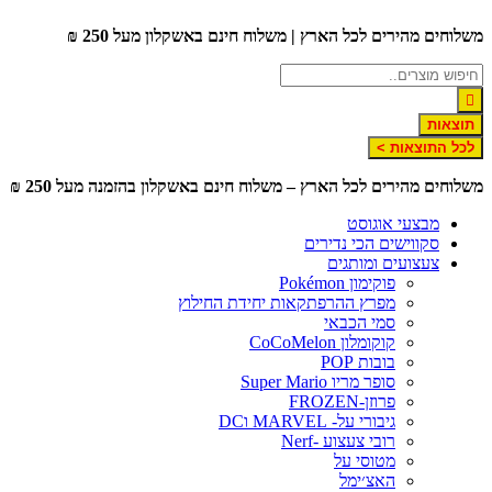
דלג
משלוחים מהירים לכל הארץ | משלוח חינם באשקלון מעל 250 ₪
לתוכן
תוצאות
לכל התוצאות >
משלוחים מהירים לכל הארץ – משלוח חינם באשקלון בהזמנה מעל 250 ₪
מבצעי אוגוסט
סקווישים הכי נדירים
צעצועים ומותגים
פוקימון Pokémon
מפרץ ההרפתקאות יחידת החילוץ
סמי הכבאי
קוקומלון CoCoMelon
בובות POP
סופר מריו Super Mario
פרוזן-FROZEN
גיבורי על- MARVEL וDC
רובי צעצוע -Nerf
מטוסי על
האצ׳ימל