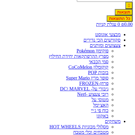
תוצאות
כל התוצאות
0.00
₪
0
עגלת קניות
מבצעי אוגוסט
סקווישים הכי נדירים
צעצועים ומותגים
פוקימון Pokémon
מפרץ ההרפתקאות יחידת החילוץ
סמי הכבאי
קוקומלון CoCoMelon
בובות POP
סופר מריו Super Mario
פרוזן-FROZEN
גיבורי על- MARVEL וDC
רובי צעצוע -Nerf
מטוסי על
האצ׳ימל
כוח פי ג׳יי
באקוגן
משחקים
מסלולי מכוניות HOT WHEELS
מטבחים וכלי מטבח