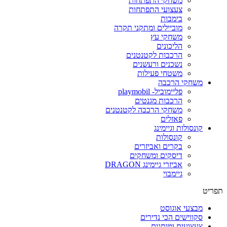
משחקי התפתחות
צעצועי התפתחות
בימבות
מוביילים ומתקני תקרה
משחקי עץ
הליכונים
הרכבות לקטנטנים
נשכנים ורעשנים
משטחי פעילות
משחקי הרכבה
פליימוביל- playmobil
הרכבות מגנטים
משחקי הרכבה לקטנטנים
פאזלים
קונסולות וגיימינג
קונסולות
בקרים ואביזרים
דיסקים ומשחקים
אביזרי גיימינג DRAGON
גיימבוי
פריט
מבצעי אוגוסט
סקווישים הכי נדירים
צעצועים ומותגים