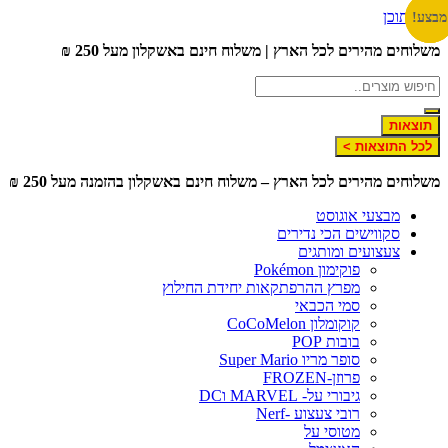
לג לתוכן
צע!
צע!
צע!
שלוחים מהירים לכל הארץ | משלוח חינם באשקלון מעל 250 ₪
תוצאות
לכל התוצאות >
שלוחים מהירים לכל הארץ – משלוח חינם באשקלון בהזמנה מעל 250 ₪
מבצעי אוגוסט
סקווישים הכי נדירים
צעצועים ומותגים
פוקימון Pokémon
מפרץ ההרפתקאות יחידת החילוץ
סמי הכבאי
קוקומלון CoCoMelon
בובות POP
סופר מריו Super Mario
פרוזן-FROZEN
גיבורי על- MARVEL וDC
רובי צעצוע -Nerf
מטוסי על