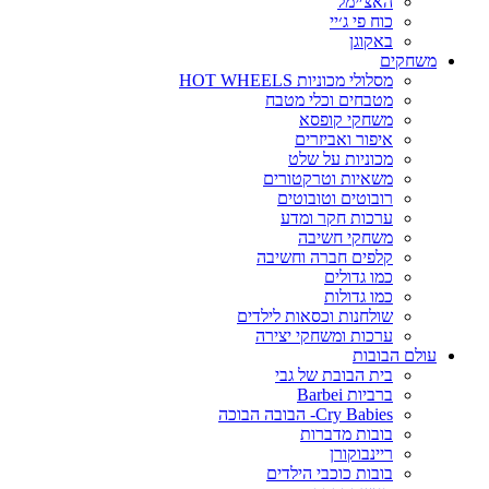
האצ׳ימל
כוח פי ג׳יי
באקוגן
משחקים
מסלולי מכוניות HOT WHEELS
מטבחים וכלי מטבח
משחקי קופסא
איפור ואביזרים
מכוניות על שלט
משאיות וטרקטורים
רובוטים וטובוטים
ערכות חקר ומדע
משחקי חשיבה
קלפים חברה וחשיבה
כמו גדולים
כמו גדולות
שולחנות וכסאות לילדים
ערכות ומשחקי יצירה
עולם הבובות
בית הבובת של גבי
ברביות Barbei
Cry Babies- הבובה הבוכה
בובות מדברות
ריינבוקורן
בובות כוכבי הילדים