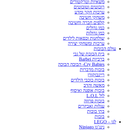
משאיות וטרקטורים
רובוטים וטובוטים
ערכות חקר ומדע
משחקי חשיבה
קלפים חברה וחשיבה
כמו גדולים
כמו גדולות
שולחנות וכסאות לילדים
ערכות ומשחקי יצירה
עולם הבובות
בית הבובת של גבי
ברביות Barbei
Cry Babies- הבובה הבוכה
בובות מדברות
ריינבוקורן
בובות כוכבי הילדים
מאשה והדב
בובות אופנה ואיסוף
לול L.O.L
בובות פרווה
עגלות ואביזרים
בתי בובות
בובות
לגו – LEGO
נינג’גו Ninjago