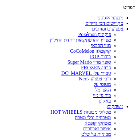
פריט
מבצעי אוגוסט
סקווישים הכי נדירים
צעצועים ומותגים
פוקימון Pokémon
מפרץ ההרפתקאות יחידת החילוץ
סמי הכבאי
קוקומלון CoCoMelon
בובות POP
סופר מריו Super Mario
פרוזן-FROZEN
גיבורי על- MARVEL וDC
רובי צעצוע -Nerf
מטוסי על
האצ׳ימל
כוח פי ג׳יי
באקוגן
משחקים
מסלולי מכוניות HOT WHEELS
מטבחים וכלי מטבח
משחקי קופסא
איפור ואביזרים
מכוניות על שלט