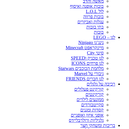
מאשה והדב
בובות אופנה ואיסוף
לול L.O.L
בובות פרווה
עגלות ואביזרים
בתי בובות
בובות
לגו – LEGO
נינג’גו Ninjago
מיינקראפט Minecraft
סיטי City
לגו טכניק וSPEED
לגו פרחים ICONS
מלחמת הכוכבים Starwars
גיבורי על Marvel
לגו חברים FRIENDS
רכיבה על גלגלים
קורקינט פעלולים
קורקינטים
ממונעים לילדים
סקייטבורדים
קסדות ומגנים
אופני איזון ואופניים
גלגיליות ורולרבליידס
בריכות ומשחקי חצר