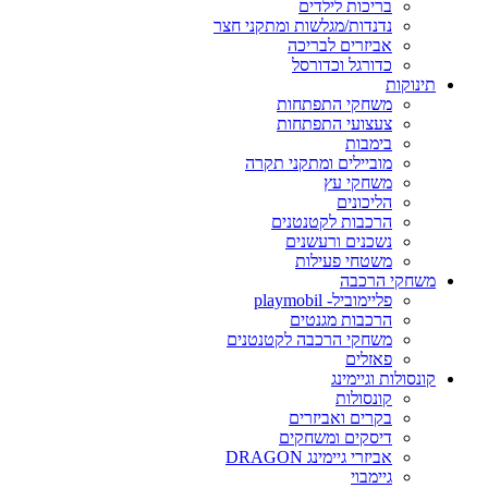
בריכות לילדים
נדנדות/מגלשות ומתקני חצר
אביזרים לבריכה
כדורגל וכדורסל
תינוקות
משחקי התפתחות
צעצועי התפתחות
בימבות
מוביילים ומתקני תקרה
משחקי עץ
הליכונים
הרכבות לקטנטנים
נשכנים ורעשנים
משטחי פעילות
משחקי הרכבה
פליימוביל- playmobil
הרכבות מגנטים
משחקי הרכבה לקטנטנים
פאזלים
קונסולות וגיימינג
קונסולות
בקרים ואביזרים
דיסקים ומשחקים
אביזרי גיימינג DRAGON
גיימבוי