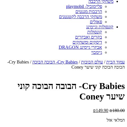
משחקי הרכבה
פליימוביל- playmobil
הרכבות מגנטים
משחקי הרכבה לקטנטנים
פאזלים
קונסולות וגיימינג
קונסולות
בקרים ואביזרים
דיסקים ומשחקים
אביזרי גיימינג DRAGON
גיימבוי
מוד הבית
/
עולם הבובות
/
Cry Babies- הבובה הבוכה
/ Cry Babies-
בובה הבוכה קוני שיער Coney
Cry Babies- הבובה הבוכה קוני
יער Coney
₪
149.90
₪
180.0
מלאי אזל