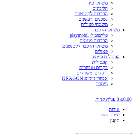
משחקי עץ
הליכונים
הרכבות לקטנטנים
נשכנים ורעשנים
משטחי פעילות
משחקי הרכבה
פליימוביל- playmobil
הרכבות מגנטים
משחקי הרכבה לקטנטנים
פאזלים
קונסולות וגיימינג
קונסולות
בקרים ואביזרים
דיסקים ומשחקים
אביזרי גיימינג DRAGON
גיימבוי
0.0
₪
0
עגלת קניות
אודות
יצירת קשר
תקנון