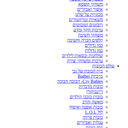
משחקי קופסא
איפור ואביזרים
מכוניות על שלט
משאיות וטרקטורים
רובוטים וטובוטים
ערכות חקר ומדע
משחקי חשיבה
קלפים חברה וחשיבה
כמו גדולים
כמו גדולות
שולחנות וכסאות לילדים
ערכות ומשחקי יצירה
עולם הבובות
בית הבובת של גבי
ברביות Barbei
Cry Babies- הבובה הבוכה
בובות מדברות
ריינבוקורן
בובות כוכבי הילדים
מאשה והדב
בובות אופנה ואיסוף
לול L.O.L
בובות פרווה
עגלות ואביזרים
בתי בובות