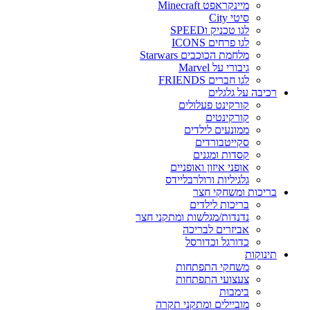
מיינקראפט Minecraft
סיטי City
לגו טכניק וSPEED
לגו פרחים ICONS
מלחמת הכוכבים Starwars
גיבורי על Marvel
לגו חברים FRIENDS
רכיבה על גלגלים
קורקינט פעלולים
קורקינטים
ממונעים לילדים
סקייטבורדים
קסדות ומגנים
אופני איזון ואופניים
גלגיליות ורולרבליידס
בריכות ומשחקי חצר
בריכות לילדים
נדנדות/מגלשות ומתקני חצר
אביזרים לבריכה
כדורגל וכדורסל
תינוקות
משחקי התפתחות
צעצועי התפתחות
בימבות
מוביילים ומתקני תקרה