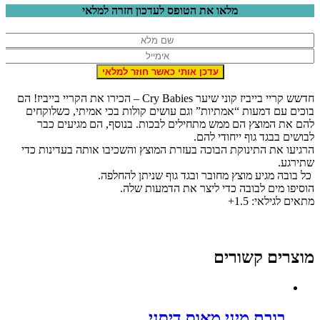
מלאו את הטופס לעדכון חזרה למלאי
חדשש קריי בייביז קוני שיער Cry Babies – הכירו את הקריי בייביז! הם
וכים עם דמעות “אמתיות” וגם עושים קולות בכי אמיתי, כשלוקחים
הם את המוצץ הם ממש מתחילים לבכות. בנוסף, הם מגיעים כבר
בושים בבגד גוף ייחודי להם.
רגיעו את התינוקת הבוכה בעזרת המוצץ והשכיבו אותה בעדינות כדי
תירגע.
ל בובה מגיע מוצץ מחובר ובגד גוף שניתן להחלפה.
וסיפו מים לבובה כדי ליצר את הדמעות שלה.
תאים לגילאי: 1.5+
וצרים קשורים
בובת מיני מאוס דיסני