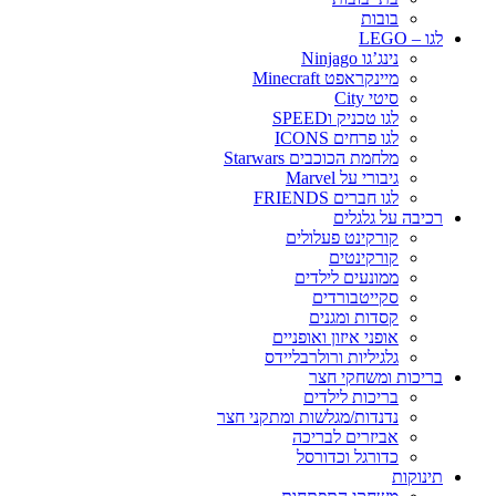
בובות
לגו – LEGO
נינג’גו Ninjago
מיינקראפט Minecraft
סיטי City
לגו טכניק וSPEED
לגו פרחים ICONS
מלחמת הכוכבים Starwars
גיבורי על Marvel
לגו חברים FRIENDS
רכיבה על גלגלים
קורקינט פעלולים
קורקינטים
ממונעים לילדים
סקייטבורדים
קסדות ומגנים
אופני איזון ואופניים
גלגיליות ורולרבליידס
בריכות ומשחקי חצר
בריכות לילדים
נדנדות/מגלשות ומתקני חצר
אביזרים לבריכה
כדורגל וכדורסל
תינוקות