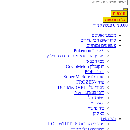
תוצאות
כל התוצאות
0.0
₪
0
עגלת קניות
מבצעי אוגוסט
סקווישים הכי נדירים
צעצועים ומותגים
פוקימון Pokémon
מפרץ ההרפתקאות יחידת החילוץ
סמי הכבאי
קוקומלון CoCoMelon
בובות POP
סופר מריו Super Mario
פרוזן-FROZEN
גיבורי על- MARVEL וDC
רובי צעצוע -Nerf
מטוסי על
האצ׳ימל
כוח פי ג׳יי
באקוגן
משחקים
מסלולי מכוניות HOT WHEELS
מטבחים וכלי מטבח