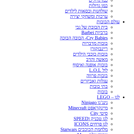
כמו גדולים
כמו גדולות
שולחנות וכסאות לילדים
ערכות ומשחקי יצירה
עולם הבובות
בית הבובת של גבי
ברביות Barbei
Cry Babies- הבובה הבוכה
בובות מדברות
ריינבוקורן
בובות כוכבי הילדים
מאשה והדב
בובות אופנה ואיסוף
לול L.O.L
בובות פרווה
עגלות ואביזרים
בתי בובות
בובות
לגו – LEGO
נינג’גו Ninjago
מיינקראפט Minecraft
סיטי City
לגו טכניק וSPEED
לגו פרחים ICONS
מלחמת הכוכבים Starwars