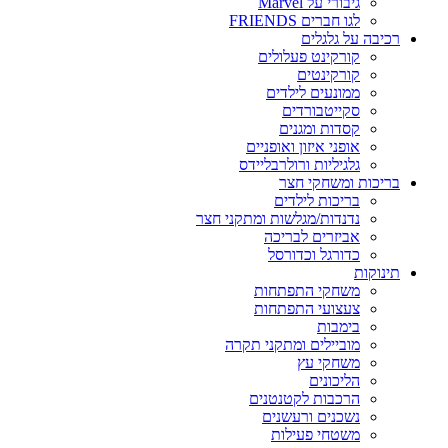
גיבורי על Marvel
לגו חברים FRIENDS
רכיבה על גלגלים
קורקינט פעלולים
קורקינטים
ממונעים לילדים
סקייטבורדים
קסדות ומגנים
אופני איזון ואופניים
גלגיליות ורולרבליידס
בריכות ומשחקי חצר
בריכות לילדים
נדנדות/מגלשות ומתקני חצר
אביזרים לבריכה
כדורגל וכדורסל
תינוקות
משחקי התפתחות
צעצועי התפתחות
בימבות
מוביילים ומתקני תקרה
משחקי עץ
הליכונים
הרכבות לקטנטנים
נשכנים ורעשנים
משטחי פעילות