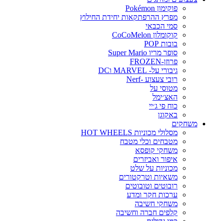
פוקימון Pokémon
מפרץ ההרפתקאות יחידת החילוץ
סמי הכבאי
קוקומלון CoCoMelon
בובות POP
סופר מריו Super Mario
פרוזן-FROZEN
גיבורי על- MARVEL וDC
רובי צעצוע -Nerf
מטוסי על
האצ׳ימל
כוח פי ג׳יי
באקוגן
משחקים
מסלולי מכוניות HOT WHEELS
מטבחים וכלי מטבח
משחקי קופסא
איפור ואביזרים
מכוניות על שלט
משאיות וטרקטורים
רובוטים וטובוטים
ערכות חקר ומדע
משחקי חשיבה
קלפים חברה וחשיבה