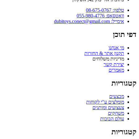
טלפון: 08-675-0767
וואטסאפ: 055-980-4776
אימייל: dubitoys.conect@gmail.com
פי תוכן
מי אנחנו
תקנון אתר & החזרות
מדיניות משלוחים
יצירת קשר
מאמרים
טגוריות
מבצעים
מומלצים ע"י לקוחות
צעצועים ומותגים
משחקים
עולם הבובות
טגוריות