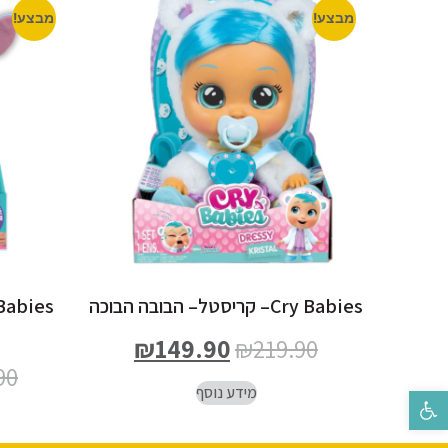
מבצע!
מבצע!
Cry Babies– קריסטל– הבובה הבוכה
₪
149.90
₪
219.90
90
מידע נוסף
פתח סרגל נגישות