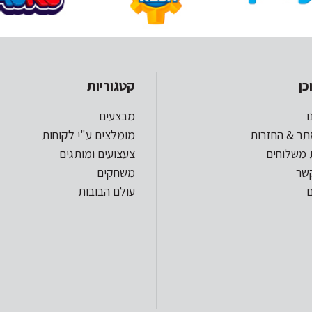
כן
קטגוריות
ו
מבצעים
תר & החזרות
מומלצים ע"י לקוחות
 משלוחים
צעצועים ומותגים
קשר
משחקים
עולם הבובות