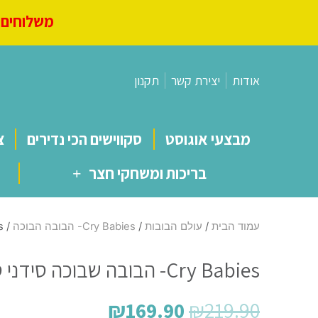
משלוחים מ
אודות
יצירת קשר
תקנון
מבצעי אוגוסט
סקווישים הכי נדירים
צ
בריכות ומשחקי חצר
עמוד הבית
/
עולם הבובות
/
Cry Babies- הבובה הבוכה
/ Cry Babies- הבובה שבוכה סידני סדרת כוכבים
Cry Babies- הבובה שבוכה סידני סדרת כוכבים
₪
169.90
₪
219.90