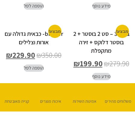
מידע נוסף
הוספה לסל
מבצע!
מבצע!
בקוגן 3 – סט 2 בוסטר + 2
bruder- כבאית גדולה עם
בוסטר דלוקס + זירה
אורות וצלילים
מתקפלת
₪
229.90
₪
350.00
₪
199.90
₪
279.90
הוספה לסל
מידע נוסף
משלוחים מהירים
אמינות השירות
איכות מוצרים
קנייה מאובטחת