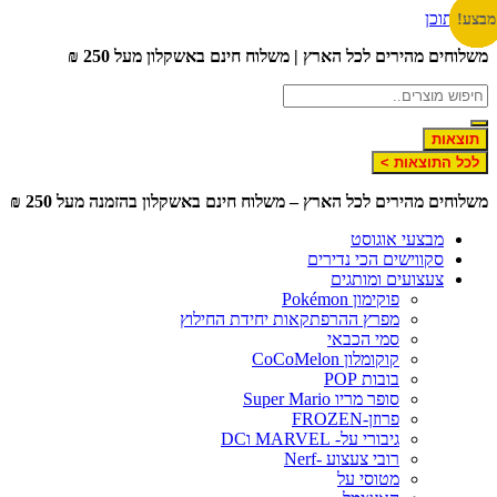
דלג לתוכן
מבצע!
מבצע!
מבצע!
מבצע!
מבצע!
מבצע!
מבצע!
משלוחים מהירים לכל הארץ | משלוח חינם באשקלון מעל 250 ₪
תוצאות
לכל התוצאות >
משלוחים מהירים לכל הארץ – משלוח חינם באשקלון בהזמנה מעל 250 ₪
מבצעי אוגוסט
סקווישים הכי נדירים
צעצועים ומותגים
פוקימון Pokémon
מפרץ ההרפתקאות יחידת החילוץ
סמי הכבאי
קוקומלון CoCoMelon
בובות POP
סופר מריו Super Mario
פרוזן-FROZEN
גיבורי על- MARVEL וDC
רובי צעצוע -Nerf
מטוסי על