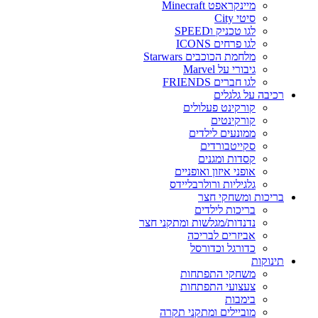
מיינקראפט Minecraft
סיטי City
לגו טכניק וSPEED
לגו פרחים ICONS
מלחמת הכוכבים Starwars
גיבורי על Marvel
לגו חברים FRIENDS
רכיבה על גלגלים
קורקינט פעלולים
קורקינטים
ממונעים לילדים
סקייטבורדים
קסדות ומגנים
אופני איזון ואופניים
גלגיליות ורולרבליידס
בריכות ומשחקי חצר
בריכות לילדים
נדנדות/מגלשות ומתקני חצר
אביזרים לבריכה
כדורגל וכדורסל
תינוקות
משחקי התפתחות
צעצועי התפתחות
בימבות
מוביילים ומתקני תקרה