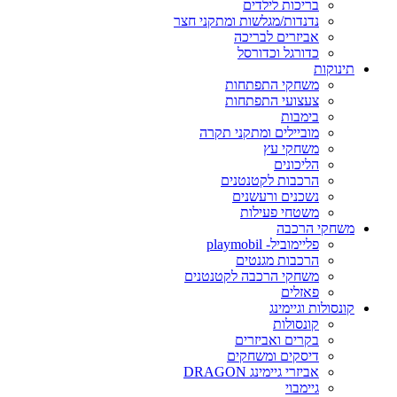
בריכות לילדים
נדנדות/מגלשות ומתקני חצר
אביזרים לבריכה
כדורגל וכדורסל
תינוקות
משחקי התפתחות
צעצועי התפתחות
בימבות
מוביילים ומתקני תקרה
משחקי עץ
הליכונים
הרכבות לקטנטנים
נשכנים ורעשנים
משטחי פעילות
משחקי הרכבה
פליימוביל- playmobil
הרכבות מגנטים
משחקי הרכבה לקטנטנים
פאזלים
קונסולות וגיימינג
קונסולות
בקרים ואביזרים
דיסקים ומשחקים
אביזרי גיימינג DRAGON
גיימבוי