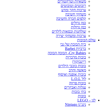
משאיות וטרקטורים
רובוטים וטובוטים
ערכות חקר ומדע
משחקי חשיבה
קלפים חברה וחשיבה
כמו גדולים
כמו גדולות
שולחנות וכסאות לילדים
ערכות ומשחקי יצירה
עולם הבובות
בית הבובת של גבי
ברביות Barbei
Cry Babies- הבובה הבוכה
בובות מדברות
ריינבוקורן
בובות כוכבי הילדים
מאשה והדב
בובות אופנה ואיסוף
לול L.O.L
בובות פרווה
עגלות ואביזרים
בתי בובות
בובות
לגו – LEGO
נינג’גו Ninjago