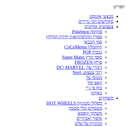
תפריט
מבצעי אוגוסט
סקווישים הכי נדירים
צעצועים ומותגים
פוקימון Pokémon
מפרץ ההרפתקאות יחידת החילוץ
סמי הכבאי
קוקומלון CoCoMelon
בובות POP
סופר מריו Super Mario
פרוזן-FROZEN
גיבורי על- MARVEL וDC
רובי צעצוע -Nerf
מטוסי על
האצ׳ימל
כוח פי ג׳יי
באקוגן
משחקים
מסלולי מכוניות HOT WHEELS
מטבחים וכלי מטבח
משחקי קופסא
איפור ואביזרים
מכוניות על שלט