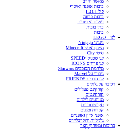
מאשה והדב
בובות אופנה ואיסוף
לול L.O.L
בובות פרווה
עגלות ואביזרים
בתי בובות
בובות
לגו – LEGO
נינג’גו Ninjago
מיינקראפט Minecraft
סיטי City
לגו טכניק וSPEED
לגו פרחים ICONS
מלחמת הכוכבים Starwars
גיבורי על Marvel
לגו חברים FRIENDS
רכיבה על גלגלים
קורקינט פעלולים
קורקינטים
ממונעים לילדים
סקייטבורדים
קסדות ומגנים
אופני איזון ואופניים
גלגיליות ורולרבליידס
בריכות ומשחקי חצר