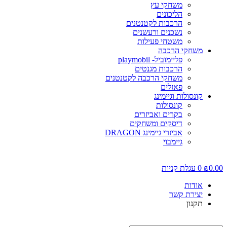
משחקי עץ
הליכונים
הרכבות לקטנטנים
נשכנים ורעשנים
משטחי פעילות
משחקי הרכבה
פליימוביל- playmobil
הרכבות מגנטים
משחקי הרכבה לקטנטנים
פאזלים
קונסולות וגיימינג
קונסולות
בקרים ואביזרים
דיסקים ומשחקים
אביזרי גיימינג DRAGON
גיימבוי
0.00
₪
0
עגלת קניות
אודות
יצירת קשר
תקנון