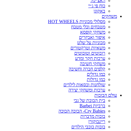
האצ׳ימל
כוח פי ג׳יי
באקוגן
משחקים
מסלולי מכוניות HOT WHEELS
מטבחים וכלי מטבח
משחקי קופסא
איפור ואביזרים
מכוניות על שלט
משאיות וטרקטורים
רובוטים וטובוטים
ערכות חקר ומדע
משחקי חשיבה
קלפים חברה וחשיבה
כמו גדולים
כמו גדולות
שולחנות וכסאות לילדים
ערכות ומשחקי יצירה
עולם הבובות
בית הבובת של גבי
ברביות Barbei
Cry Babies- הבובה הבוכה
בובות מדברות
ריינבוקורן
בובות כוכבי הילדים