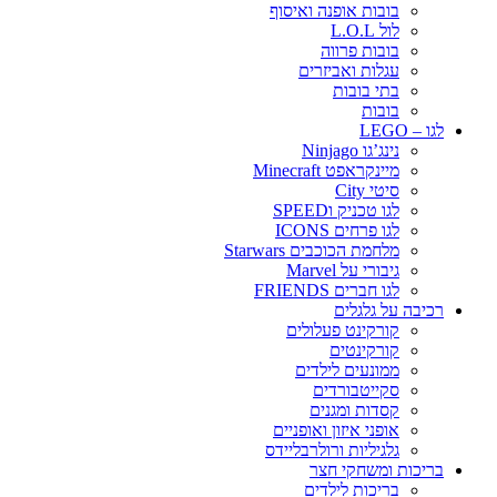
בובות אופנה ואיסוף
לול L.O.L
בובות פרווה
עגלות ואביזרים
בתי בובות
בובות
לגו – LEGO
נינג’גו Ninjago
מיינקראפט Minecraft
סיטי City
לגו טכניק וSPEED
לגו פרחים ICONS
מלחמת הכוכבים Starwars
גיבורי על Marvel
לגו חברים FRIENDS
רכיבה על גלגלים
קורקינט פעלולים
קורקינטים
ממונעים לילדים
סקייטבורדים
קסדות ומגנים
אופני איזון ואופניים
גלגיליות ורולרבליידס
בריכות ומשחקי חצר
בריכות לילדים