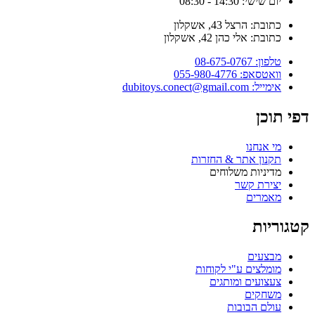
יום שישי: 14:30 - 08:30
כתובת: הרצל 43, אשקלון
כתובת: אלי כהן 42, אשקלון
טלפון: 08-675-0767
וואטסאפ: 055-980-4776
אימייל: dubitoys.conect@gmail.com
דפי תוכן
מי אנחנו
תקנון אתר & החזרות
מדיניות משלוחים
יצירת קשר
מאמרים
קטגוריות
מבצעים
מומלצים ע"י לקוחות
צעצועים ומותגים
משחקים
עולם הבובות