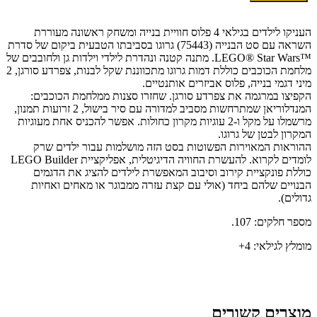
LEGO
-
לגו
העניקו לילדים בגילאי 4 פלוס חוויית בנייה ומשחק ראשונה מעוררת
מלחמת
השראה עם סט הבנייה (75443) גרוגו בסביבתו הטבעית ביקום של סדרת
הכוכבים
™LEGO® Star Wars. מתנה קטנה ונהדרת לילדי וילדות גן ולחובבים של
גרוגו
מלחמת הכוכבים כוללת דמות גרוגו מתכווננת שקל לבנות, צפרדע סורגן, 2
בסביבתו
מיני דגמי בנייה, פלוס אביזרים אותנטיים.
הטבעית
הקפיצו במרגמה את צפרדע סורגן. שחזרו סצנות ממלחמת הכוכבים:
75443
המנדלוריאן שמתרחשות מסביב למדורה עם סיר בישול, 2 זרועות תמנון,
מרשמלו על מקל ו-2 עוגיות מקרון כחולות. אפשר להכניס אחת מעוגיות
המקרון לבטן של גרוגו.
ההוראות המאוירות הפשוטות בסט הזה מושלמות עבור ילדים שרק
לומדים לקרוא. להעשרת החוויה הדיגיטלית, אפליקציית LEGO Builder
כוללת פונקציית קירוב וסיבוב המאפשרת לילדים להציג את הדגמים
הבנויים שלהם ביחד (אולי עם קצת עזרה ממבוגר או מאחים ואחיות
גדולים).
מספר חלקים: 107.
מומלץ לגילאי: 4+
מוצרים קשורים