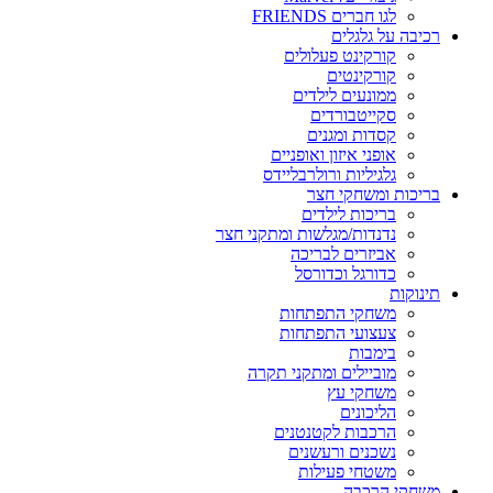
לגו חברים FRIENDS
רכיבה על גלגלים
קורקינט פעלולים
קורקינטים
ממונעים לילדים
סקייטבורדים
קסדות ומגנים
אופני איזון ואופניים
גלגיליות ורולרבליידס
בריכות ומשחקי חצר
בריכות לילדים
נדנדות/מגלשות ומתקני חצר
אביזרים לבריכה
כדורגל וכדורסל
תינוקות
משחקי התפתחות
צעצועי התפתחות
בימבות
מוביילים ומתקני תקרה
משחקי עץ
הליכונים
הרכבות לקטנטנים
נשכנים ורעשנים
משטחי פעילות
משחקי הרכבה