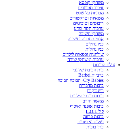
משחקי קופסא
איפור ואביזרים
מכוניות על שלט
משאיות וטרקטורים
רובוטים וטובוטים
ערכות חקר ומדע
משחקי חשיבה
קלפים חברה וחשיבה
כמו גדולים
כמו גדולות
שולחנות וכסאות לילדים
ערכות ומשחקי יצירה
עולם הבובות
בית הבובת של גבי
ברביות Barbei
Cry Babies- הבובה הבוכה
בובות מדברות
ריינבוקורן
בובות כוכבי הילדים
מאשה והדב
בובות אופנה ואיסוף
לול L.O.L
בובות פרווה
עגלות ואביזרים
בתי בובות