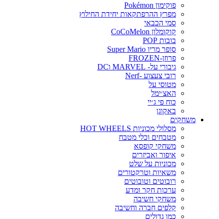
פוקימון Pokémon
מפרץ ההרפתקאות יחידת החילוץ
סמי הכבאי
קוקומלון CoCoMelon
בובות POP
סופר מריו Super Mario
פרוזן-FROZEN
גיבורי על- MARVEL וDC
רובי צעצוע -Nerf
מטוסי על
האצ׳ימל
כוח פי ג׳יי
באקוגן
משחקים
מסלולי מכוניות HOT WHEELS
מטבחים וכלי מטבח
משחקי קופסא
איפור ואביזרים
מכוניות על שלט
משאיות וטרקטורים
רובוטים וטובוטים
ערכות חקר ומדע
משחקי חשיבה
קלפים חברה וחשיבה
כמו גדולים