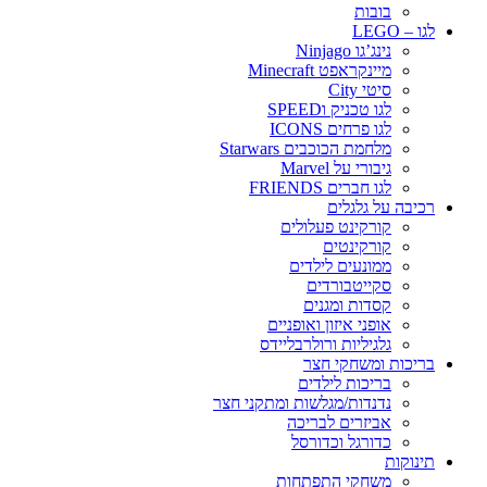
בובות
לגו – LEGO
נינג’גו Ninjago
מיינקראפט Minecraft
סיטי City
לגו טכניק וSPEED
לגו פרחים ICONS
מלחמת הכוכבים Starwars
גיבורי על Marvel
לגו חברים FRIENDS
רכיבה על גלגלים
קורקינט פעלולים
קורקינטים
ממונעים לילדים
סקייטבורדים
קסדות ומגנים
אופני איזון ואופניים
גלגיליות ורולרבליידס
בריכות ומשחקי חצר
בריכות לילדים
נדנדות/מגלשות ומתקני חצר
אביזרים לבריכה
כדורגל וכדורסל
תינוקות
משחקי התפתחות