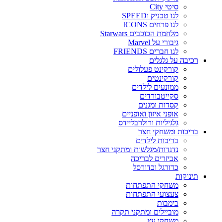
סיטי City
לגו טכניק וSPEED
לגו פרחים ICONS
מלחמת הכוכבים Starwars
גיבורי על Marvel
לגו חברים FRIENDS
רכיבה על גלגלים
קורקינט פעלולים
קורקינטים
ממונעים לילדים
סקייטבורדים
קסדות ומגנים
אופני איזון ואופניים
גלגיליות ורולרבליידס
בריכות ומשחקי חצר
בריכות לילדים
נדנדות/מגלשות ומתקני חצר
אביזרים לבריכה
כדורגל וכדורסל
תינוקות
משחקי התפתחות
צעצועי התפתחות
בימבות
מוביילים ומתקני תקרה
משחקי עץ