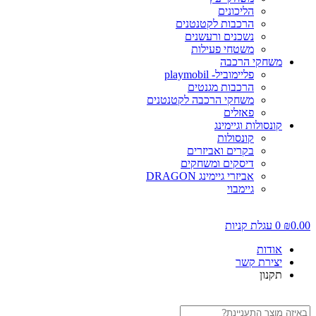
הליכונים
הרכבות לקטנטנים
נשכנים ורעשנים
משטחי פעילות
משחקי הרכבה
פליימוביל- playmobil
הרכבות מגנטים
משחקי הרכבה לקטנטנים
פאזלים
קונסולות וגיימינג
קונסולות
בקרים ואביזרים
דיסקים ומשחקים
אביזרי גיימינג DRAGON
גיימבוי
0.00
₪
0
עגלת קניות
אודות
יצירת קשר
תקנון