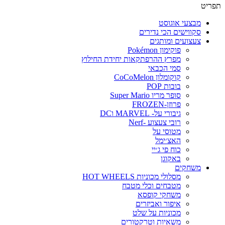
תפריט
מבצעי אוגוסט
סקווישים הכי נדירים
צעצועים ומותגים
פוקימון Pokémon
מפרץ ההרפתקאות יחידת החילוץ
סמי הכבאי
קוקומלון CoCoMelon
בובות POP
סופר מריו Super Mario
פרוזן-FROZEN
גיבורי על- MARVEL וDC
רובי צעצוע -Nerf
מטוסי על
האצ׳ימל
כוח פי ג׳יי
באקוגן
משחקים
מסלולי מכוניות HOT WHEELS
מטבחים וכלי מטבח
משחקי קופסא
איפור ואביזרים
מכוניות על שלט
משאיות וטרקטורים