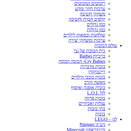
רובוטים וטובוטים
ערכות חקר ומדע
משחקי חשיבה
קלפים חברה וחשיבה
כמו גדולים
כמו גדולות
שולחנות וכסאות לילדים
ערכות ומשחקי יצירה
עולם הבובות
בית הבובת של גבי
ברביות Barbei
Cry Babies- הבובה הבוכה
בובות מדברות
ריינבוקורן
בובות כוכבי הילדים
מאשה והדב
בובות אופנה ואיסוף
לול L.O.L
בובות פרווה
עגלות ואביזרים
בתי בובות
בובות
לגו – LEGO
נינג’גו Ninjago
מיינקראפט Minecraft