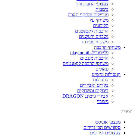
צעצועי התפתחות
בימבות
מוביילים ומתקני תקרה
משחקי עץ
הליכונים
הרכבות לקטנטנים
נשכנים ורעשנים
משטחי פעילות
משחקי הרכבה
פליימוביל- playmobil
הרכבות מגנטים
משחקי הרכבה לקטנטנים
פאזלים
קונסולות וגיימינג
קונסולות
בקרים ואביזרים
דיסקים ומשחקים
אביזרי גיימינג DRAGON
גיימבוי
תפריט
מבצעי אוגוסט
סקווישים הכי נדירים
צעצועים ומותגים