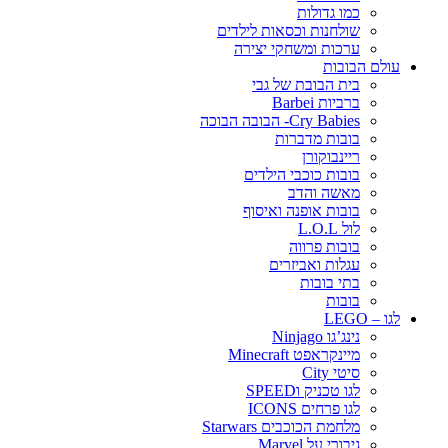
כמו גדולות
שולחנות וכסאות לילדים
ערכות ומשחקי יצירה
עולם הבובות
בית הבובת של גבי
ברביות Barbei
Cry Babies- הבובה הבוכה
בובות מדברות
ריינבוקורן
בובות כוכבי הילדים
מאשה והדב
בובות אופנה ואיסוף
לול L.O.L
בובות פרווה
עגלות ואביזרים
בתי בובות
בובות
לגו – LEGO
נינג’גו Ninjago
מיינקראפט Minecraft
סיטי City
לגו טכניק וSPEED
לגו פרחים ICONS
מלחמת הכוכבים Starwars
גיבורי על Marvel