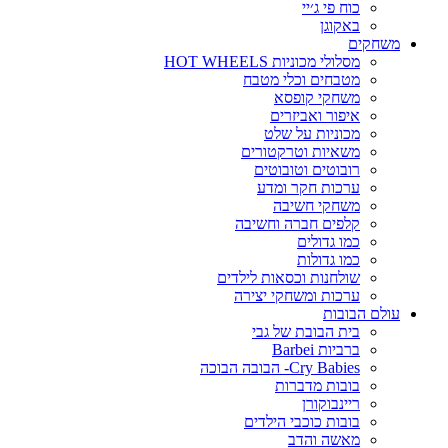
כוח פי ג׳יי
באקוגן
משחקים
מסלולי מכוניות HOT WHEELS
מטבחים וכלי מטבח
משחקי קופסא
איפור ואביזרים
מכוניות על שלט
משאיות וטרקטורים
רובוטים וטובוטים
ערכות חקר ומדע
משחקי חשיבה
קלפים חברה וחשיבה
כמו גדולים
כמו גדולות
שולחנות וכסאות לילדים
ערכות ומשחקי יצירה
עולם הבובות
בית הבובת של גבי
ברביות Barbei
Cry Babies- הבובה הבוכה
בובות מדברות
ריינבוקורן
בובות כוכבי הילדים
מאשה והדב