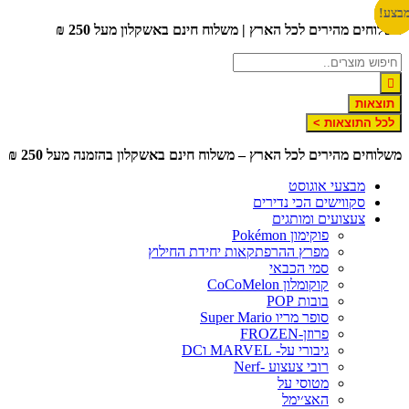
דלג
בצע!
בצע!
בצע!
בצע!
בצע!
בצע!
בצע!
משלוחים מהירים לכל הארץ | משלוח חינם באשקלון מעל 250 ₪
לתוכן
תוצאות
לכל התוצאות >
משלוחים מהירים לכל הארץ – משלוח חינם באשקלון בהזמנה מעל 250 ₪
מבצעי אוגוסט
סקווישים הכי נדירים
צעצועים ומותגים
פוקימון Pokémon
מפרץ ההרפתקאות יחידת החילוץ
סמי הכבאי
קוקומלון CoCoMelon
בובות POP
סופר מריו Super Mario
פרוזן-FROZEN
גיבורי על- MARVEL וDC
רובי צעצוע -Nerf
מטוסי על
האצ׳ימל