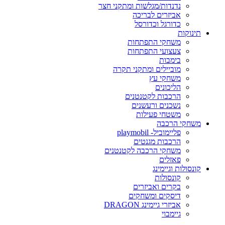
נדנדות/מגלשות ומתקני חצר
אביזרים לבריכה
כדורגל וכדורסל
תינוקות
משחקי התפתחות
צעצועי התפתחות
בימבות
מוביילים ומתקני תקרה
משחקי עץ
הליכונים
הרכבות לקטנטנים
נשכנים ורעשנים
משטחי פעילות
משחקי הרכבה
פליימוביל- playmobil
הרכבות מגנטים
משחקי הרכבה לקטנטנים
פאזלים
קונסולות וגיימינג
קונסולות
בקרים ואביזרים
דיסקים ומשחקים
אביזרי גיימינג DRAGON
גיימבוי