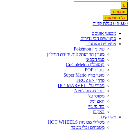
תוצאות
כל התוצאות
0.00
₪
0
עגלת קניות
מבצעי אוגוסט
סקווישים הכי נדירים
צעצועים ומותגים
פוקימון Pokémon
מפרץ ההרפתקאות יחידת החילוץ
סמי הכבאי
קוקומלון CoCoMelon
בובות POP
סופר מריו Super Mario
פרוזן-FROZEN
גיבורי על- MARVEL וDC
רובי צעצוע -Nerf
מטוסי על
האצ׳ימל
כוח פי ג׳יי
באקוגן
משחקים
מסלולי מכוניות HOT WHEELS
מטבחים וכלי מטבח