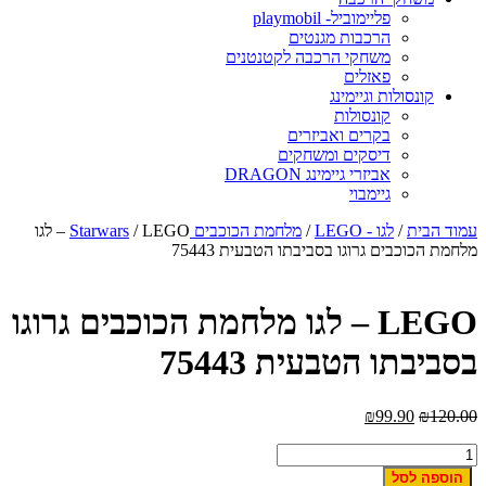
פליימוביל- playmobil
הרכבות מגנטים
משחקי הרכבה לקטנטנים
פאזלים
קונסולות וגיימינג
קונסולות
בקרים ואביזרים
דיסקים ומשחקים
אביזרי גיימינג DRAGON
גיימבוי
עמוד הבית
/
לגו - LEGO
/
מלחמת הכוכבים Starwars
/ LEGO – לגו
מלחמת הכוכבים גרוגו בסביבתו הטבעית 75443
LEGO – לגו מלחמת הכוכבים גרוגו
בסביבתו הטבעית 75443
₪
99.90
₪
120.00
כמות
של
הוספה לסל