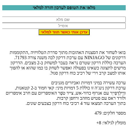
מלאו את הטופס לעדכון חזרה למלאי
בואו לשחזר את הסצנות האהובות מתוך סדרת הטלוויזיה ‚התקוממות
דרקונים של NINJAGO עם ערכת דרקון לבה משנה צורה 71793.
הערכה כוללת דרקון שטרם נראה בעבר למשחק ב-2 מצבים. הדרקון
מרשים לתצוגה כשאינו בפעולה ואפשר לשחק בו כמו שהוא או להפוך
אותו למצב קרב וירי של רכיב כוח דרקון סגול.
ערכה עשירה במיני דמויות ואביזרים מגניבים
ערכת דרקון נינג‘ה זו כוללת 5 דמויות מיני: קאי חמוד ב-2 קטאנות,
ווַיְילְדְפַייֵר עם אגרוף כדור-אש, צייד טֹפֶר האימפריום עם חרב אימפריום
ולורד ראס עם פטיש מוזהב ורחפן קרבות.
בתוך הערכה תמצאו עוד 4 רכיבי כוח דרקון בצבעים שונים.
מספר חלקים: 479
מומלץ לגילאי: 8+