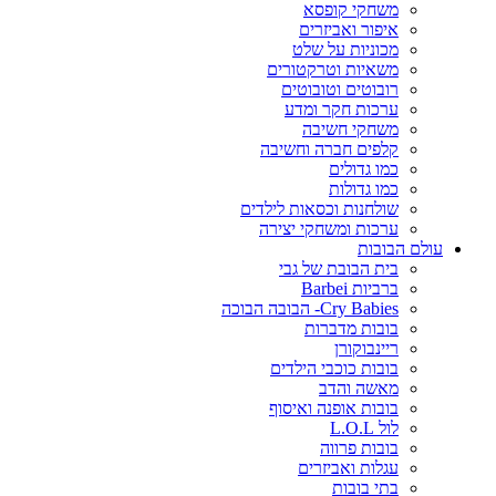
משחקי קופסא
איפור ואביזרים
מכוניות על שלט
משאיות וטרקטורים
רובוטים וטובוטים
ערכות חקר ומדע
משחקי חשיבה
קלפים חברה וחשיבה
כמו גדולים
כמו גדולות
שולחנות וכסאות לילדים
ערכות ומשחקי יצירה
עולם הבובות
בית הבובת של גבי
ברביות Barbei
Cry Babies- הבובה הבוכה
בובות מדברות
ריינבוקורן
בובות כוכבי הילדים
מאשה והדב
בובות אופנה ואיסוף
לול L.O.L
בובות פרווה
עגלות ואביזרים
בתי בובות