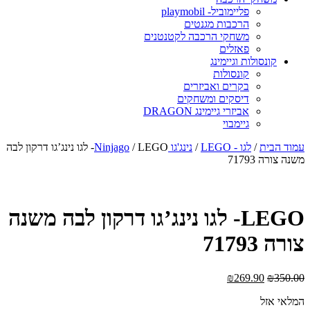
פליימוביל- playmobil
הרכבות מגנטים
משחקי הרכבה לקטנטנים
פאזלים
קונסולות וגיימינג
קונסולות
בקרים ואביזרים
דיסקים ומשחקים
אביזרי גיימינג DRAGON
גיימבוי
עמוד הבית
/
לגו - LEGO
/
נינג'גו Ninjago
/ LEGO- לגו נינג’גו דרקון לבה
משנה צורה 71793
LEGO- לגו נינג’גו דרקון לבה משנה
צורה 71793
₪
269.90
₪
350.00
המלאי אזל