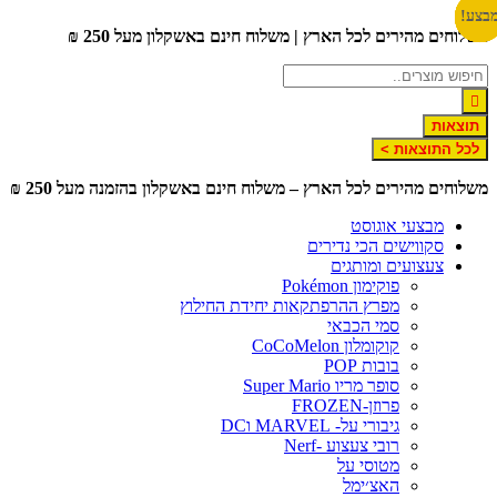
דלג
בצע!
בצע!
בצע!
בצע!
בצע!
בצע!
בצע!
משלוחים מהירים לכל הארץ | משלוח חינם באשקלון מעל 250 ₪
לתוכן
תוצאות
לכל התוצאות >
משלוחים מהירים לכל הארץ – משלוח חינם באשקלון בהזמנה מעל 250 ₪
מבצעי אוגוסט
סקווישים הכי נדירים
צעצועים ומותגים
פוקימון Pokémon
מפרץ ההרפתקאות יחידת החילוץ
סמי הכבאי
קוקומלון CoCoMelon
בובות POP
סופר מריו Super Mario
פרוזן-FROZEN
גיבורי על- MARVEL וDC
רובי צעצוע -Nerf
מטוסי על
האצ׳ימל