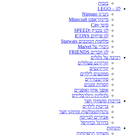
בובות
לגו – LEGO
נינג’גו Ninjago
מיינקראפט Minecraft
סיטי City
לגו טכניק וSPEED
לגו פרחים ICONS
מלחמת הכוכבים Starwars
גיבורי על Marvel
לגו חברים FRIENDS
רכיבה על גלגלים
קורקינט פעלולים
קורקינטים
ממונעים לילדים
סקייטבורדים
קסדות ומגנים
אופני איזון ואופניים
גלגיליות ורולרבליידס
בריכות ומשחקי חצר
בריכות לילדים
נדנדות/מגלשות ומתקני חצר
אביזרים לבריכה
כדורגל וכדורסל
תינוקות
משחקי התפתחות