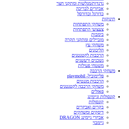
נדנדות/מגלשות ומתקני חצר
אביזרים לבריכה
כדורגל וכדורסל
תינוקות
משחקי התפתחות
צעצועי התפתחות
בימבות
מוביילים ומתקני תקרה
משחקי עץ
הליכונים
הרכבות לקטנטנים
נשכנים ורעשנים
משטחי פעילות
משחקי הרכבה
פליימוביל- playmobil
הרכבות מגנטים
משחקי הרכבה לקטנטנים
פאזלים
קונסולות וגיימינג
קונסולות
בקרים ואביזרים
דיסקים ומשחקים
אביזרי גיימינג DRAGON
גיימבוי