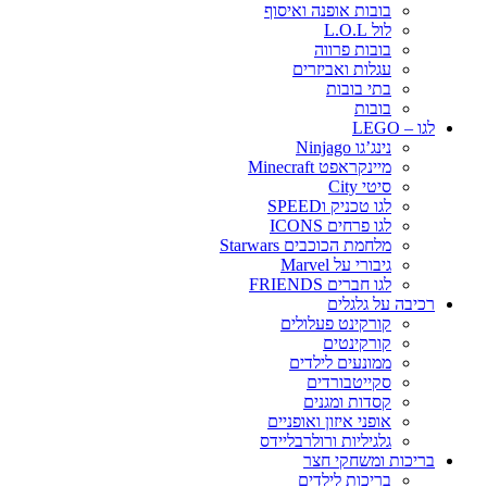
בובות אופנה ואיסוף
לול L.O.L
בובות פרווה
עגלות ואביזרים
בתי בובות
בובות
לגו – LEGO
נינג’גו Ninjago
מיינקראפט Minecraft
סיטי City
לגו טכניק וSPEED
לגו פרחים ICONS
מלחמת הכוכבים Starwars
גיבורי על Marvel
לגו חברים FRIENDS
רכיבה על גלגלים
קורקינט פעלולים
קורקינטים
ממונעים לילדים
סקייטבורדים
קסדות ומגנים
אופני איזון ואופניים
גלגיליות ורולרבליידס
בריכות ומשחקי חצר
בריכות לילדים