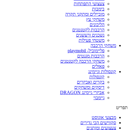
צעצועי התפתחות
בימבות
מוביילים ומתקני תקרה
משחקי עץ
הליכונים
הרכבות לקטנטנים
נשכנים ורעשנים
משטחי פעילות
משחקי הרכבה
פליימוביל- playmobil
הרכבות מגנטים
משחקי הרכבה לקטנטנים
פאזלים
קונסולות וגיימינג
קונסולות
בקרים ואביזרים
דיסקים ומשחקים
אביזרי גיימינג DRAGON
גיימבוי
תפריט
מבצעי אוגוסט
סקווישים הכי נדירים
צעצועים ומותגים