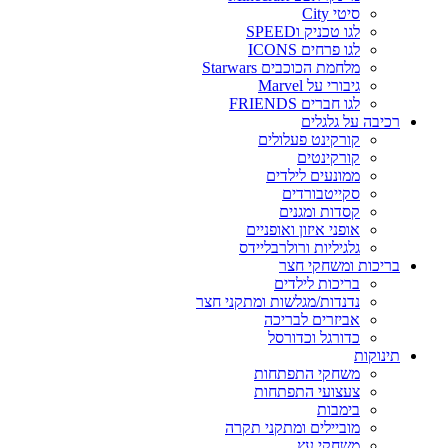
סיטי City
לגו טכניק וSPEED
לגו פרחים ICONS
מלחמת הכוכבים Starwars
גיבורי על Marvel
לגו חברים FRIENDS
רכיבה על גלגלים
קורקינט פעלולים
קורקינטים
ממונעים לילדים
סקייטבורדים
קסדות ומגנים
אופני איזון ואופניים
גלגיליות ורולרבליידס
בריכות ומשחקי חצר
בריכות לילדים
נדנדות/מגלשות ומתקני חצר
אביזרים לבריכה
כדורגל וכדורסל
תינוקות
משחקי התפתחות
צעצועי התפתחות
בימבות
מוביילים ומתקני תקרה
משחקי עץ