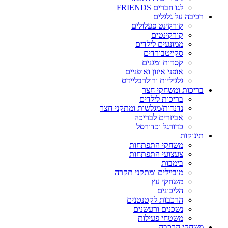
לגו חברים FRIENDS
רכיבה על גלגלים
קורקינט פעלולים
קורקינטים
ממונעים לילדים
סקייטבורדים
קסדות ומגנים
אופני איזון ואופניים
גלגיליות ורולרבליידס
בריכות ומשחקי חצר
בריכות לילדים
נדנדות/מגלשות ומתקני חצר
אביזרים לבריכה
כדורגל וכדורסל
תינוקות
משחקי התפתחות
צעצועי התפתחות
בימבות
מוביילים ומתקני תקרה
משחקי עץ
הליכונים
הרכבות לקטנטנים
נשכנים ורעשנים
משטחי פעילות
משחקי הרכבה