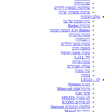
כמו גדולות
שולחנות וכסאות לילדים
ערכות ומשחקי יצירה
עולם הבובות
בית הבובת של גבי
ברביות Barbei
Cry Babies- הבובה הבוכה
בובות מדברות
ריינבוקורן
בובות כוכבי הילדים
מאשה והדב
בובות אופנה ואיסוף
לול L.O.L
בובות פרווה
עגלות ואביזרים
בתי בובות
בובות
לגו – LEGO
נינג’גו Ninjago
מיינקראפט Minecraft
סיטי City
לגו טכניק וSPEED
לגו פרחים ICONS
מלחמת הכוכבים Starwars
גיבורי על Marvel