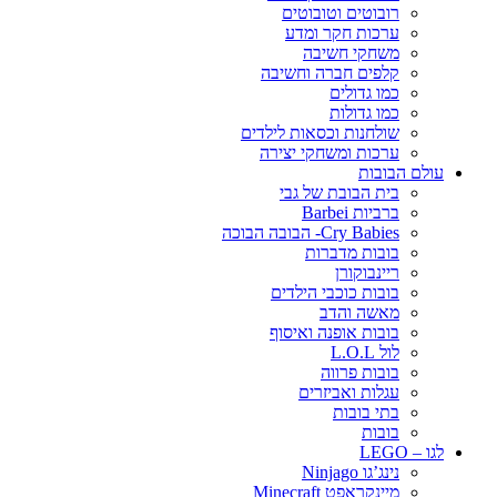
רובוטים וטובוטים
ערכות חקר ומדע
משחקי חשיבה
קלפים חברה וחשיבה
כמו גדולים
כמו גדולות
שולחנות וכסאות לילדים
ערכות ומשחקי יצירה
עולם הבובות
בית הבובת של גבי
ברביות Barbei
Cry Babies- הבובה הבוכה
בובות מדברות
ריינבוקורן
בובות כוכבי הילדים
מאשה והדב
בובות אופנה ואיסוף
לול L.O.L
בובות פרווה
עגלות ואביזרים
בתי בובות
בובות
לגו – LEGO
נינג’גו Ninjago
מיינקראפט Minecraft