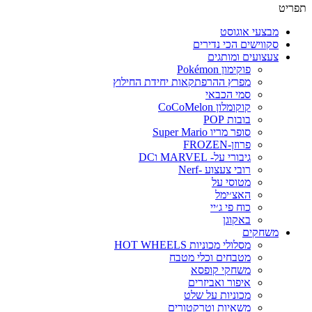
תפריט
מבצעי אוגוסט
סקווישים הכי נדירים
צעצועים ומותגים
פוקימון Pokémon
מפרץ ההרפתקאות יחידת החילוץ
סמי הכבאי
קוקומלון CoCoMelon
בובות POP
סופר מריו Super Mario
פרוזן-FROZEN
גיבורי על- MARVEL וDC
רובי צעצוע -Nerf
מטוסי על
האצ׳ימל
כוח פי ג׳יי
באקוגן
משחקים
מסלולי מכוניות HOT WHEELS
מטבחים וכלי מטבח
משחקי קופסא
איפור ואביזרים
מכוניות על שלט
משאיות וטרקטורים