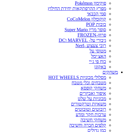
פוקימון Pokémon
מפרץ ההרפתקאות יחידת החילוץ
סמי הכבאי
קוקומלון CoCoMelon
בובות POP
סופר מריו Super Mario
פרוזן-FROZEN
גיבורי על- MARVEL וDC
רובי צעצוע -Nerf
מטוסי על
האצ׳ימל
כוח פי ג׳יי
באקוגן
משחקים
מסלולי מכוניות HOT WHEELS
מטבחים וכלי מטבח
משחקי קופסא
איפור ואביזרים
מכוניות על שלט
משאיות וטרקטורים
רובוטים וטובוטים
ערכות חקר ומדע
משחקי חשיבה
קלפים חברה וחשיבה
כמו גדולים