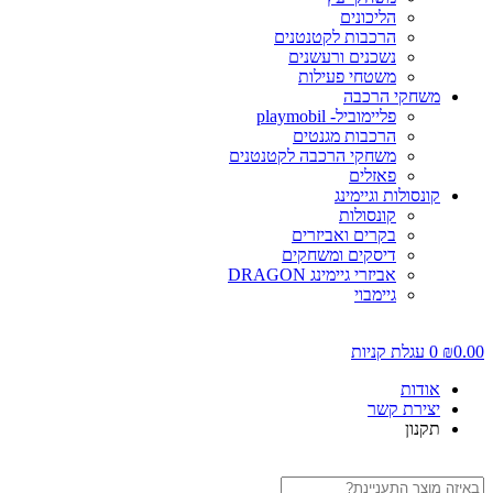
הליכונים
הרכבות לקטנטנים
נשכנים ורעשנים
משטחי פעילות
משחקי הרכבה
פליימוביל- playmobil
הרכבות מגנטים
משחקי הרכבה לקטנטנים
פאזלים
קונסולות וגיימינג
קונסולות
בקרים ואביזרים
דיסקים ומשחקים
אביזרי גיימינג DRAGON
גיימבוי
0.00
₪
0
עגלת קניות
אודות
יצירת קשר
תקנון