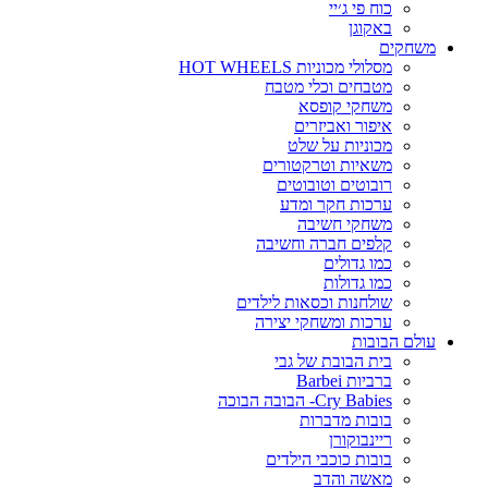
כוח פי ג׳יי
באקוגן
משחקים
מסלולי מכוניות HOT WHEELS
מטבחים וכלי מטבח
משחקי קופסא
איפור ואביזרים
מכוניות על שלט
משאיות וטרקטורים
רובוטים וטובוטים
ערכות חקר ומדע
משחקי חשיבה
קלפים חברה וחשיבה
כמו גדולים
כמו גדולות
שולחנות וכסאות לילדים
ערכות ומשחקי יצירה
עולם הבובות
בית הבובת של גבי
ברביות Barbei
Cry Babies- הבובה הבוכה
בובות מדברות
ריינבוקורן
בובות כוכבי הילדים
מאשה והדב