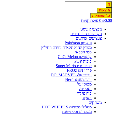
תוצאות
כל התוצאות
0.00
₪
0
עגלת קניות
מבצעי אוגוסט
סקווישים הכי נדירים
צעצועים ומותגים
פוקימון Pokémon
מפרץ ההרפתקאות יחידת החילוץ
סמי הכבאי
קוקומלון CoCoMelon
בובות POP
סופר מריו Super Mario
פרוזן-FROZEN
גיבורי על- MARVEL וDC
רובי צעצוע -Nerf
מטוסי על
האצ׳ימל
כוח פי ג׳יי
באקוגן
משחקים
מסלולי מכוניות HOT WHEELS
מטבחים וכלי מטבח