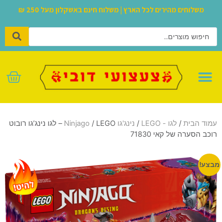
משלוחים מהירים לכל הארץ | משלוח חינם באשקלון מעל 250 ₪
לגו – LEGO
עמוד הבית
/
לגו - LEGO
/
נינג'גו Ninjago
/ LEGO – לגו נינג’גו רובוט
רוכב הסערה של קאי 71830
מבצע!