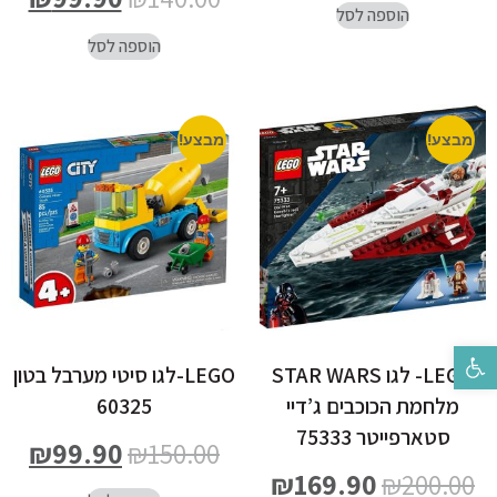
הוספה לסל
הוספה לסל
מבצע!
מבצע!
פתח סרגל נגישות
LEGO- לגו STAR WARS
LEGO-לגו סיטי מערבל בטון
מלחמת הכוכבים ג’דיי
60325
סטארפייטר 75333
₪
99.90
₪
150.00
₪
169.90
₪
200.00