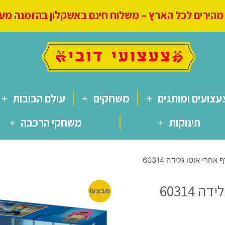
הירים לכל הארץ – משלוח חינם באשקלון בהזמנה מעל 250
עצועים ומותגים
משחקים
עולם הבובות
תינוקות
משחקי הרכבה
מבצע!