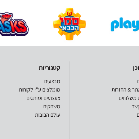
כן
קטגוריות
ו
מבצעים
תר & החזרות
מומלצים ע"י לקוחות
 משלוחים
צעצועים ומותגים
קשר
משחקים
עולם הבובות