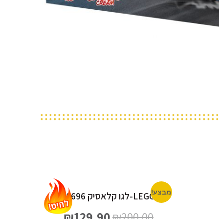
מבצע!
LEGO-לגו קלאסיק 10696
₪
129.90
₪
200.00