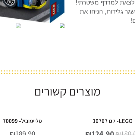
ן לצאת למרדף משטרתי!
ר גלידות, הניחו את
!
מוצרים קשורים
LEGO- לגו 10767
פליימוביל- 70099
₪
189.90
₪
124.90
₪
180.