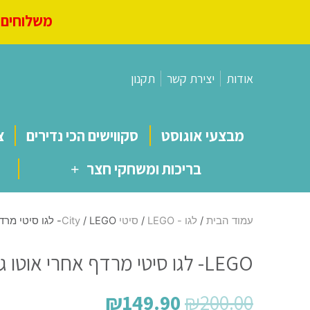
משלוחים מ
אודות
יצירת קשר
תקנון
מבצעי אוגוסט
סקווישים הכי נדירים
צ
בריכות ומשחקי חצר
עמוד הבית
/
לגו - LEGO
/
סיטי City
/ LEGO- לגו סיטי מרדף אחרי אוטו גלידה 60314
LEGO- לגו סיטי מרדף אחרי אוטו גלידה 60314
₪
149.90
₪
200.00