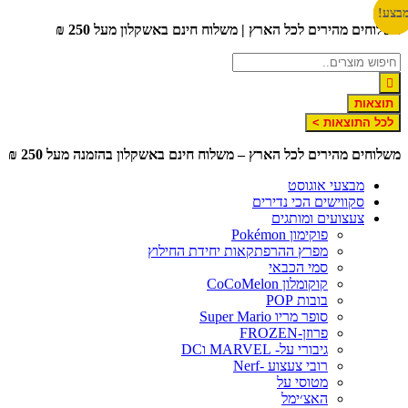
דלג
בצע!
בצע!
בצע!
בצע!
בצע!
בצע!
בצע!
משלוחים מהירים לכל הארץ | משלוח חינם באשקלון מעל 250 ₪
לתוכן
תוצאות
לכל התוצאות >
משלוחים מהירים לכל הארץ – משלוח חינם באשקלון בהזמנה מעל 250 ₪
מבצעי אוגוסט
סקווישים הכי נדירים
צעצועים ומותגים
פוקימון Pokémon
מפרץ ההרפתקאות יחידת החילוץ
סמי הכבאי
קוקומלון CoCoMelon
בובות POP
סופר מריו Super Mario
פרוזן-FROZEN
גיבורי על- MARVEL וDC
רובי צעצוע -Nerf
מטוסי על
האצ׳ימל