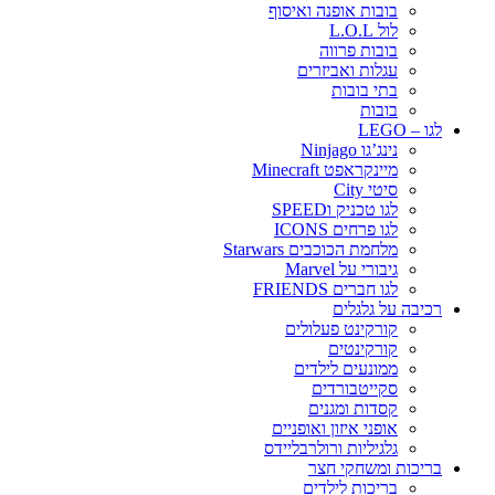
בובות אופנה ואיסוף
לול L.O.L
בובות פרווה
עגלות ואביזרים
בתי בובות
בובות
לגו – LEGO
נינג’גו Ninjago
מיינקראפט Minecraft
סיטי City
לגו טכניק וSPEED
לגו פרחים ICONS
מלחמת הכוכבים Starwars
גיבורי על Marvel
לגו חברים FRIENDS
רכיבה על גלגלים
קורקינט פעלולים
קורקינטים
ממונעים לילדים
סקייטבורדים
קסדות ומגנים
אופני איזון ואופניים
גלגיליות ורולרבליידס
בריכות ומשחקי חצר
בריכות לילדים