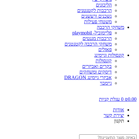
הליכונים
הרכבות לקטנטנים
נשכנים ורעשנים
משטחי פעילות
משחקי הרכבה
פליימוביל- playmobil
הרכבות מגנטים
משחקי הרכבה לקטנטנים
פאזלים
קונסולות וגיימינג
קונסולות
בקרים ואביזרים
דיסקים ומשחקים
אביזרי גיימינג DRAGON
גיימבוי
0.00
₪
0
עגלת קניות
אודות
יצירת קשר
תקנון