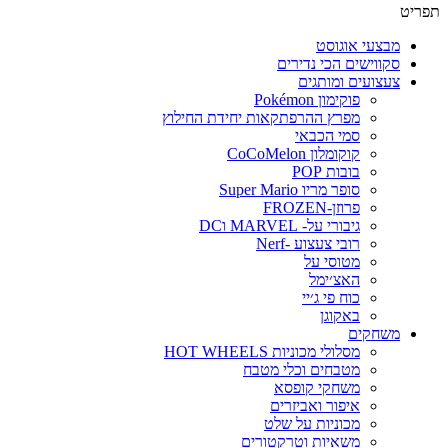
תפריט
מבצעי אוגוסט
סקווישים הכי נדירים
צעצועים ומותגים
פוקימון Pokémon
מפרץ ההרפתקאות יחידת החילוץ
סמי הכבאי
קוקומלון CoCoMelon
בובות POP
סופר מריו Super Mario
פרוזן-FROZEN
גיבורי על- MARVEL וDC
רובי צעצוע -Nerf
מטוסי על
האצ׳ימל
כוח פי ג׳יי
באקוגן
משחקים
מסלולי מכוניות HOT WHEELS
מטבחים וכלי מטבח
משחקי קופסא
איפור ואביזרים
מכוניות על שלט
משאיות וטרקטורים