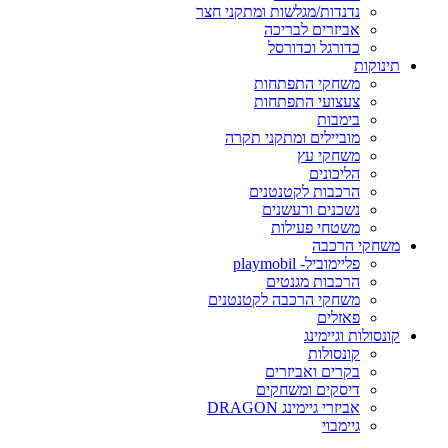
נדנדות/מגלשות ומתקני חצר
אביזרים לבריכה
כדורגל וכדורסל
תינוקות
משחקי התפתחות
צעצועי התפתחות
בימבות
מוביילים ומתקני תקרה
משחקי עץ
הליכונים
הרכבות לקטנטנים
נשכנים ורעשנים
משטחי פעילות
משחקי הרכבה
פליימוביל- playmobil
הרכבות מגנטים
משחקי הרכבה לקטנטנים
פאזלים
קונסולות וגיימינג
קונסולות
בקרים ואביזרים
דיסקים ומשחקים
אביזרי גיימינג DRAGON
גיימבוי