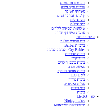
רובוטים וטובוטים
ערכות חקר ומדע
משחקי חשיבה
קלפים חברה וחשיבה
כמו גדולים
כמו גדולות
שולחנות וכסאות לילדים
ערכות ומשחקי יצירה
עולם הבובות
בית הבובת של גבי
ברביות Barbei
Cry Babies- הבובה הבוכה
בובות מדברות
ריינבוקורן
בובות כוכבי הילדים
מאשה והדב
בובות אופנה ואיסוף
לול L.O.L
בובות פרווה
עגלות ואביזרים
בתי בובות
בובות
לגו – LEGO
נינג’גו Ninjago
מיינקראפט Minecraft