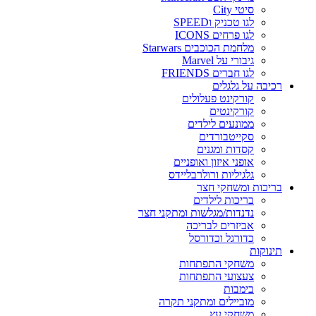
סיטי City
לגו טכניק וSPEED
לגו פרחים ICONS
מלחמת הכוכבים Starwars
גיבורי על Marvel
לגו חברים FRIENDS
רכיבה על גלגלים
קורקינט פעלולים
קורקינטים
ממונעים לילדים
סקייטבורדים
קסדות ומגנים
אופני איזון ואופניים
גלגיליות ורולרבליידס
בריכות ומשחקי חצר
בריכות לילדים
נדנדות/מגלשות ומתקני חצר
אביזרים לבריכה
כדורגל וכדורסל
תינוקות
משחקי התפתחות
צעצועי התפתחות
בימבות
מוביילים ומתקני תקרה
משחקי עץ