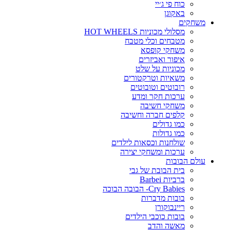
כוח פי ג׳יי
באקוגן
משחקים
מסלולי מכוניות HOT WHEELS
מטבחים וכלי מטבח
משחקי קופסא
איפור ואביזרים
מכוניות על שלט
משאיות וטרקטורים
רובוטים וטובוטים
ערכות חקר ומדע
משחקי חשיבה
קלפים חברה וחשיבה
כמו גדולים
כמו גדולות
שולחנות וכסאות לילדים
ערכות ומשחקי יצירה
עולם הבובות
בית הבובת של גבי
ברביות Barbei
Cry Babies- הבובה הבוכה
בובות מדברות
ריינבוקורן
בובות כוכבי הילדים
מאשה והדב