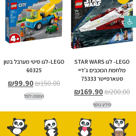
פתח סרגל נגישות
LEGO- לגו STAR WARS
LEGO-לגו סיטי מערבל בטון
מלחמת הכוכבים ג’דיי
60325
סטארפייטר 75333
₪
99.90
₪
150.00
₪
169.90
₪
200.00
הוספה לסל
מידע נוסף