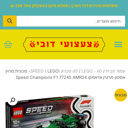
משלוחים מהירים לכל הארץ | משלוח חינם באשקלון מעל 250 ₪
לגו – LEGO
עמוד הבית
/
לגו - LEGO
/
לגו טכניק וSPEED
/ LEGO- מכונית מרוץ
אסטון מרטין אראמקו Speed Champions F1 77245 AMR24
מבצע!