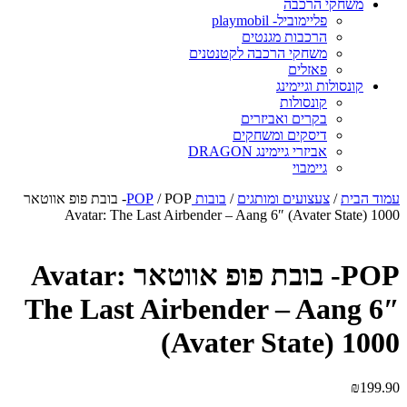
משחקי הרכבה
פליימוביל- playmobil
הרכבות מגנטים
משחקי הרכבה לקטנטנים
פאזלים
קונסולות וגיימינג
קונסולות
בקרים ואביזרים
דיסקים ומשחקים
אביזרי גיימינג DRAGON
גיימבוי
עמוד הבית
/
צעצועים ומותגים
/
בובות POP
/ POP- בובת פופ אווטאר
Avatar: The Last Airbender – Aang 6″ (Avater State) 1000
POP- בובת פופ אווטאר Avatar:
The Last Airbender – Aang 6″
(Avater State) 1000
₪
199.90