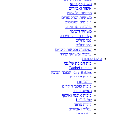
משחקי קופסא
איפור ואביזרים
מכוניות על שלט
משאיות וטרקטורים
רובוטים וטובוטים
ערכות חקר ומדע
משחקי חשיבה
קלפים חברה וחשיבה
כמו גדולים
כמו גדולות
שולחנות וכסאות לילדים
ערכות ומשחקי יצירה
עולם הבובות
בית הבובת של גבי
ברביות Barbei
Cry Babies- הבובה הבוכה
בובות מדברות
ריינבוקורן
בובות כוכבי הילדים
מאשה והדב
בובות אופנה ואיסוף
לול L.O.L
בובות פרווה
עגלות ואביזרים
בתי בובות