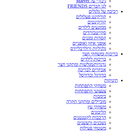
גיבורי על Marvel
לגו חברים FRIENDS
רכיבה על גלגלים
קורקינט פעלולים
קורקינטים
ממונעים לילדים
סקייטבורדים
קסדות ומגנים
אופני איזון ואופניים
גלגיליות ורולרבליידס
בריכות ומשחקי חצר
בריכות לילדים
נדנדות/מגלשות ומתקני חצר
אביזרים לבריכה
כדורגל וכדורסל
תינוקות
משחקי התפתחות
צעצועי התפתחות
בימבות
מוביילים ומתקני תקרה
משחקי עץ
הליכונים
הרכבות לקטנטנים
נשכנים ורעשנים
משטחי פעילות