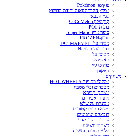
פוקימון Pokémon
מפרץ ההרפתקאות יחידת החילוץ
סמי הכבאי
קוקומלון CoCoMelon
בובות POP
סופר מריו Super Mario
פרוזן-FROZEN
גיבורי על- MARVEL וDC
רובי צעצוע -Nerf
מטוסי על
האצ׳ימל
כוח פי ג׳יי
באקוגן
משחקים
מסלולי מכוניות HOT WHEELS
מטבחים וכלי מטבח
משחקי קופסא
איפור ואביזרים
מכוניות על שלט
משאיות וטרקטורים
רובוטים וטובוטים
ערכות חקר ומדע
משחקי חשיבה
קלפים חברה וחשיבה