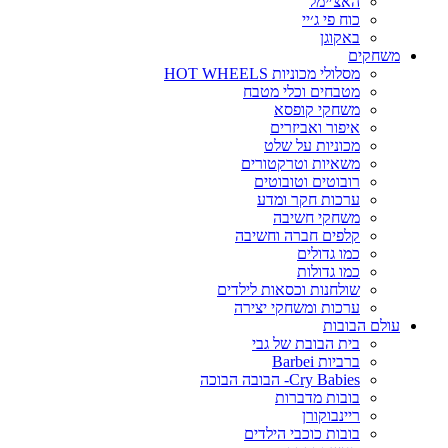
האצ׳ימל
כוח פי ג׳יי
באקוגן
משחקים
מסלולי מכוניות HOT WHEELS
מטבחים וכלי מטבח
משחקי קופסא
איפור ואביזרים
מכוניות על שלט
משאיות וטרקטורים
רובוטים וטובוטים
ערכות חקר ומדע
משחקי חשיבה
קלפים חברה וחשיבה
כמו גדולים
כמו גדולות
שולחנות וכסאות לילדים
ערכות ומשחקי יצירה
עולם הבובות
בית הבובת של גבי
ברביות Barbei
Cry Babies- הבובה הבוכה
בובות מדברות
ריינבוקורן
בובות כוכבי הילדים