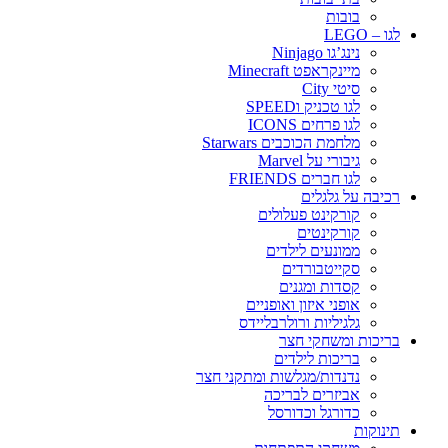
בובות
לגו – LEGO
נינג’גו Ninjago
מיינקראפט Minecraft
סיטי City
לגו טכניק וSPEED
לגו פרחים ICONS
מלחמת הכוכבים Starwars
גיבורי על Marvel
לגו חברים FRIENDS
רכיבה על גלגלים
קורקינט פעלולים
קורקינטים
ממונעים לילדים
סקייטבורדים
קסדות ומגנים
אופני איזון ואופניים
גלגיליות ורולרבליידס
בריכות ומשחקי חצר
בריכות לילדים
נדנדות/מגלשות ומתקני חצר
אביזרים לבריכה
כדורגל וכדורסל
תינוקות