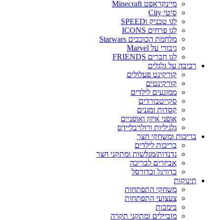
מיינקראפט Minecraft
סיטי City
לגו טכניק וSPEED
לגו פרחים ICONS
מלחמת הכוכבים Starwars
גיבורי על Marvel
לגו חברים FRIENDS
רכיבה על גלגלים
קורקינט פעלולים
קורקינטים
ממונעים לילדים
סקייטבורדים
קסדות ומגנים
אופני איזון ואופניים
גלגיליות ורולרבליידס
בריכות ומשחקי חצר
בריכות לילדים
נדנדות/מגלשות ומתקני חצר
אביזרים לבריכה
כדורגל וכדורסל
תינוקות
משחקי התפתחות
צעצועי התפתחות
בימבות
מוביילים ומתקני תקרה