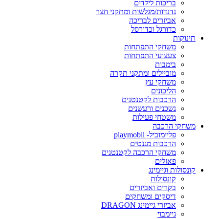
בריכות לילדים
נדנדות/מגלשות ומתקני חצר
אביזרים לבריכה
כדורגל וכדורסל
תינוקות
משחקי התפתחות
צעצועי התפתחות
בימבות
מוביילים ומתקני תקרה
משחקי עץ
הליכונים
הרכבות לקטנטנים
נשכנים ורעשנים
משטחי פעילות
משחקי הרכבה
פליימוביל- playmobil
הרכבות מגנטים
משחקי הרכבה לקטנטנים
פאזלים
קונסולות וגיימינג
קונסולות
בקרים ואביזרים
דיסקים ומשחקים
אביזרי גיימינג DRAGON
גיימבוי