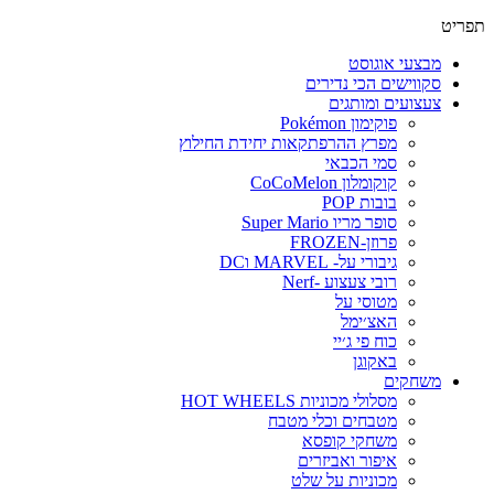
תפריט
מבצעי אוגוסט
סקווישים הכי נדירים
צעצועים ומותגים
פוקימון Pokémon
מפרץ ההרפתקאות יחידת החילוץ
סמי הכבאי
קוקומלון CoCoMelon
בובות POP
סופר מריו Super Mario
פרוזן-FROZEN
גיבורי על- MARVEL וDC
רובי צעצוע -Nerf
מטוסי על
האצ׳ימל
כוח פי ג׳יי
באקוגן
משחקים
מסלולי מכוניות HOT WHEELS
מטבחים וכלי מטבח
משחקי קופסא
איפור ואביזרים
מכוניות על שלט