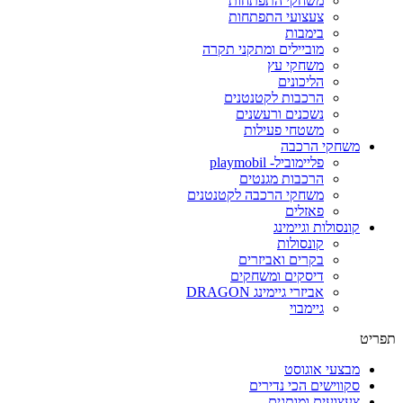
משחקי התפתחות
צעצועי התפתחות
בימבות
מוביילים ומתקני תקרה
משחקי עץ
הליכונים
הרכבות לקטנטנים
נשכנים ורעשנים
משטחי פעילות
משחקי הרכבה
פליימוביל- playmobil
הרכבות מגנטים
משחקי הרכבה לקטנטנים
פאזלים
קונסולות וגיימינג
קונסולות
בקרים ואביזרים
דיסקים ומשחקים
אביזרי גיימינג DRAGON
גיימבוי
תפריט
מבצעי אוגוסט
סקווישים הכי נדירים
צעצועים ומותגים