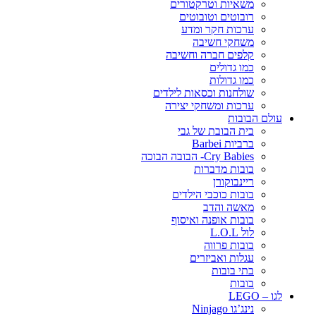
משאיות וטרקטורים
רובוטים וטובוטים
ערכות חקר ומדע
משחקי חשיבה
קלפים חברה וחשיבה
כמו גדולים
כמו גדולות
שולחנות וכסאות לילדים
ערכות ומשחקי יצירה
עולם הבובות
בית הבובת של גבי
ברביות Barbei
Cry Babies- הבובה הבוכה
בובות מדברות
ריינבוקורן
בובות כוכבי הילדים
מאשה והדב
בובות אופנה ואיסוף
לול L.O.L
בובות פרווה
עגלות ואביזרים
בתי בובות
בובות
לגו – LEGO
נינג’גו Ninjago