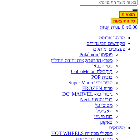
תוצאות
כל התוצאות
0.00
₪
0
עגלת קניות
מבצעי אוגוסט
סקווישים הכי נדירים
צעצועים ומותגים
פוקימון Pokémon
מפרץ ההרפתקאות יחידת החילוץ
סמי הכבאי
קוקומלון CoCoMelon
בובות POP
סופר מריו Super Mario
פרוזן-FROZEN
גיבורי על- MARVEL וDC
רובי צעצוע -Nerf
מטוסי על
האצ׳ימל
כוח פי ג׳יי
באקוגן
משחקים
מסלולי מכוניות HOT WHEELS
מטבחים וכלי מטבח