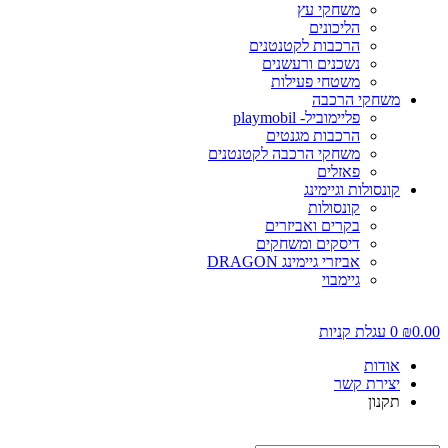
משחקי עץ
הליכונים
הרכבות לקטנטנים
נשכנים ורעשנים
משטחי פעילות
משחקי הרכבה
פליימוביל- playmobil
הרכבות מגנטים
משחקי הרכבה לקטנטנים
פאזלים
קונסולות וגיימינג
קונסולות
בקרים ואביזרים
דיסקים ומשחקים
אביזרי גיימינג DRAGON
גיימבוי
0.00
₪
0
עגלת קניות
אודות
יצירת קשר
תקנון