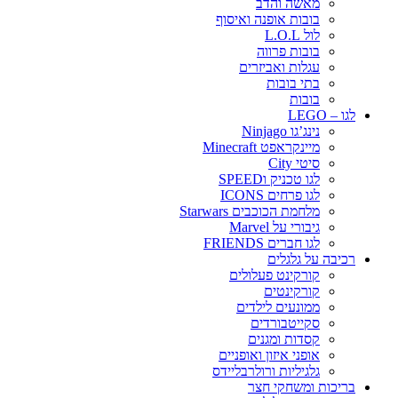
מאשה והדב
בובות אופנה ואיסוף
לול L.O.L
בובות פרווה
עגלות ואביזרים
בתי בובות
בובות
לגו – LEGO
נינג’גו Ninjago
מיינקראפט Minecraft
סיטי City
לגו טכניק וSPEED
לגו פרחים ICONS
מלחמת הכוכבים Starwars
גיבורי על Marvel
לגו חברים FRIENDS
רכיבה על גלגלים
קורקינט פעלולים
קורקינטים
ממונעים לילדים
סקייטבורדים
קסדות ומגנים
אופני איזון ואופניים
גלגיליות ורולרבליידס
בריכות ומשחקי חצר