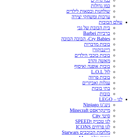
כמו גדולים
כמו גדולות
שולחנות וכסאות לילדים
ערכות ומשחקי יצירה
עולם הבובות
בית הבובת של גבי
ברביות Barbei
Cry Babies- הבובה הבוכה
בובות מדברות
ריינבוקורן
בובות כוכבי הילדים
מאשה והדב
בובות אופנה ואיסוף
לול L.O.L
בובות פרווה
עגלות ואביזרים
בתי בובות
בובות
לגו – LEGO
נינג’גו Ninjago
מיינקראפט Minecraft
סיטי City
לגו טכניק וSPEED
לגו פרחים ICONS
מלחמת הכוכבים Starwars