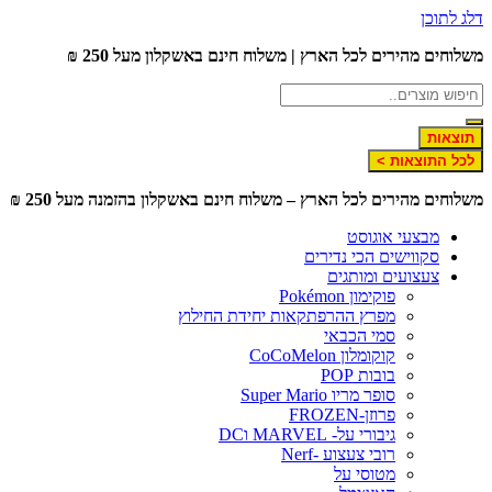
דלג לתוכן
משלוחים מהירים לכל הארץ | משלוח חינם באשקלון מעל 250 ₪
תוצאות
לכל התוצאות >
משלוחים מהירים לכל הארץ – משלוח חינם באשקלון בהזמנה מעל 250 ₪
מבצעי אוגוסט
סקווישים הכי נדירים
צעצועים ומותגים
פוקימון Pokémon
מפרץ ההרפתקאות יחידת החילוץ
סמי הכבאי
קוקומלון CoCoMelon
בובות POP
סופר מריו Super Mario
פרוזן-FROZEN
גיבורי על- MARVEL וDC
רובי צעצוע -Nerf
מטוסי על