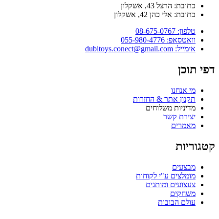
כתובת: הרצל 43, אשקלון
כתובת: אלי כהן 42, אשקלון
טלפון: 08-675-0767
וואטסאפ: 055-980-4776
אימייל: dubitoys.conect@gmail.com
דפי תוכן
מי אנחנו
תקנון אתר & החזרות
מדיניות משלוחים
יצירת קשר
מאמרים
קטגוריות
מבצעים
מומלצים ע"י לקוחות
צעצועים ומותגים
משחקים
עולם הבובות