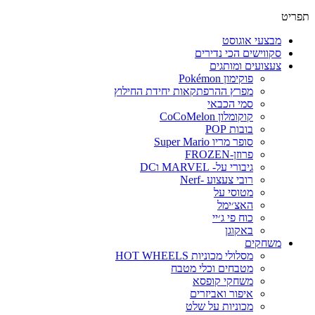
תפריט
מבצעי אוגוסט
סקווישים הכי נדירים
צעצועים ומותגים
פוקימון Pokémon
מפרץ ההרפתקאות יחידת החילוץ
סמי הכבאי
קוקומלון CoCoMelon
בובות POP
סופר מריו Super Mario
פרוזן-FROZEN
גיבורי על- MARVEL וDC
רובי צעצוע -Nerf
מטוסי על
האצ׳ימל
כוח פי ג׳יי
באקוגן
משחקים
מסלולי מכוניות HOT WHEELS
מטבחים וכלי מטבח
משחקי קופסא
איפור ואביזרים
מכוניות על שלט