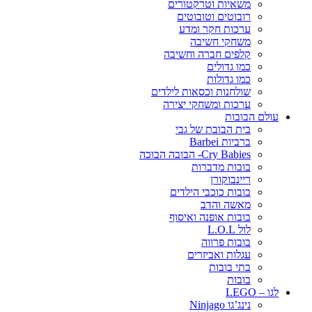
משאיות וטרקטורים
רובוטים וטובוטים
ערכות חקר ומדע
משחקי חשיבה
קלפים חברה וחשיבה
כמו גדולים
כמו גדולות
שולחנות וכסאות לילדים
ערכות ומשחקי יצירה
עולם הבובות
בית הבובת של גבי
ברביות Barbei
Cry Babies- הבובה הבוכה
בובות מדברות
ריינבוקורן
בובות כוכבי הילדים
מאשה והדב
בובות אופנה ואיסוף
לול L.O.L
בובות פרווה
עגלות ואביזרים
בתי בובות
בובות
לגו – LEGO
נינג’גו Ninjago