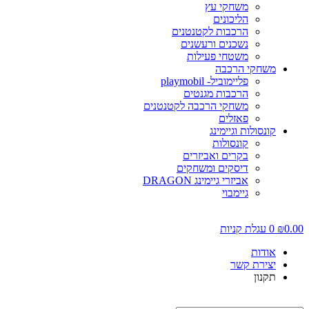
משחקי עץ
הליכונים
הרכבות לקטנטנים
נשכנים ורעשנים
משטחי פעילות
משחקי הרכבה
פליימוביל- playmobil
הרכבות מגנטים
משחקי הרכבה לקטנטנים
פאזלים
קונסולות וגיימינג
קונסולות
בקרים ואביזרים
דיסקים ומשחקים
אביזרי גיימינג DRAGON
גיימבוי
0.00
₪
0
עגלת קניות
אודות
יצירת קשר
תקנון