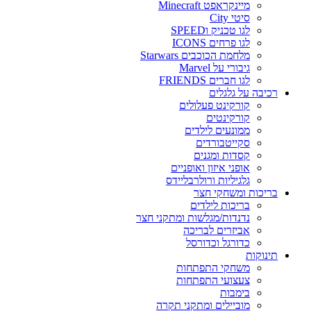
מיינקראפט Minecraft
סיטי City
לגו טכניק וSPEED
לגו פרחים ICONS
מלחמת הכוכבים Starwars
גיבורי על Marvel
לגו חברים FRIENDS
רכיבה על גלגלים
קורקינט פעלולים
קורקינטים
ממונעים לילדים
סקייטבורדים
קסדות ומגנים
אופני איזון ואופניים
גלגיליות ורולרבליידס
בריכות ומשחקי חצר
בריכות לילדים
נדנדות/מגלשות ומתקני חצר
אביזרים לבריכה
כדורגל וכדורסל
תינוקות
משחקי התפתחות
צעצועי התפתחות
בימבות
מוביילים ומתקני תקרה