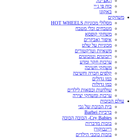
האצ׳ימל
כוח פי ג׳יי
באקוגן
משחקים
מסלולי מכוניות HOT WHEELS
מטבחים וכלי מטבח
משחקי קופסא
איפור ואביזרים
מכוניות על שלט
משאיות וטרקטורים
רובוטים וטובוטים
ערכות חקר ומדע
משחקי חשיבה
קלפים חברה וחשיבה
כמו גדולים
כמו גדולות
שולחנות וכסאות לילדים
ערכות ומשחקי יצירה
עולם הבובות
בית הבובת של גבי
ברביות Barbei
Cry Babies- הבובה הבוכה
בובות מדברות
ריינבוקורן
בובות כוכבי הילדים