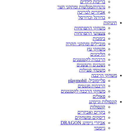
בריכות לילדים
נדנדות/מגלשות ומתקני חצר
אביזרים לבריכה
כדורגל וכדורסל
תינוקות
משחקי התפתחות
צעצועי התפתחות
בימבות
מוביילים ומתקני תקרה
משחקי עץ
הליכונים
הרכבות לקטנטנים
נשכנים ורעשנים
משטחי פעילות
משחקי הרכבה
פליימוביל- playmobil
הרכבות מגנטים
משחקי הרכבה לקטנטנים
פאזלים
קונסולות וגיימינג
קונסולות
בקרים ואביזרים
דיסקים ומשחקים
אביזרי גיימינג DRAGON
גיימבוי