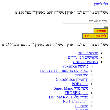
דלג לתוכן
משלוחים מהירים לכל הארץ | משלוח חינם באשקלון מעל 250 ₪
תוצאות
לכל התוצאות >
משלוחים מהירים לכל הארץ – משלוח חינם באשקלון בהזמנה מעל 250 ₪
מבצעי אוגוסט
סקווישים הכי נדירים
צעצועים ומותגים
פוקימון Pokémon
מפרץ ההרפתקאות יחידת החילוץ
סמי הכבאי
קוקומלון CoCoMelon
בובות POP
סופר מריו Super Mario
פרוזן-FROZEN
גיבורי על- MARVEL וDC
רובי צעצוע -Nerf
מטוסי על