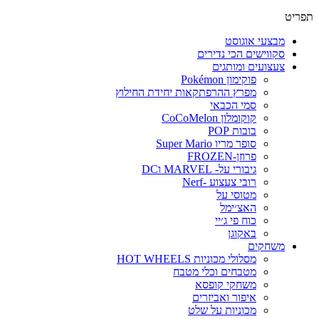
פריט
מבצעי אוגוסט
סקווישים הכי נדירים
צעצועים ומותגים
פוקימון Pokémon
מפרץ ההרפתקאות יחידת החילוץ
סמי הכבאי
קוקומלון CoCoMelon
בובות POP
סופר מריו Super Mario
פרוזן-FROZEN
גיבורי על- MARVEL וDC
רובי צעצוע -Nerf
מטוסי על
האצ׳ימל
כוח פי ג׳יי
באקוגן
משחקים
מסלולי מכוניות HOT WHEELS
מטבחים וכלי מטבח
משחקי קופסא
איפור ואביזרים
מכוניות על שלט