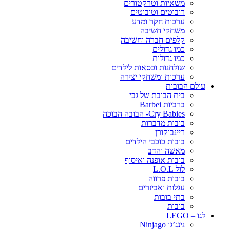
משאיות וטרקטורים
רובוטים וטובוטים
ערכות חקר ומדע
משחקי חשיבה
קלפים חברה וחשיבה
כמו גדולים
כמו גדולות
שולחנות וכסאות לילדים
ערכות ומשחקי יצירה
עולם הבובות
בית הבובת של גבי
ברביות Barbei
Cry Babies- הבובה הבוכה
בובות מדברות
ריינבוקורן
בובות כוכבי הילדים
מאשה והדב
בובות אופנה ואיסוף
לול L.O.L
בובות פרווה
עגלות ואביזרים
בתי בובות
בובות
לגו – LEGO
נינג’גו Ninjago