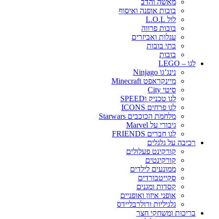
מאשה והדב
בובות אופנה ואיסוף
לול L.O.L
בובות פרווה
עגלות ואביזרים
בתי בובות
בובות
לגו – LEGO
נינג’גו Ninjago
מיינקראפט Minecraft
סיטי City
לגו טכניק וSPEED
לגו פרחים ICONS
מלחמת הכוכבים Starwars
גיבורי על Marvel
לגו חברים FRIENDS
רכיבה על גלגלים
קורקינט פעלולים
קורקינטים
ממונעים לילדים
סקייטבורדים
קסדות ומגנים
אופני איזון ואופניים
גלגיליות ורולרבליידס
בריכות ומשחקי חצר