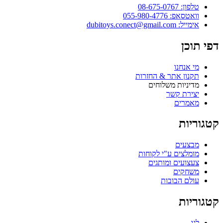
טלפון: 08-675-0767
וואטסאפ: 055-980-4776
אימייל: dubitoys.conect@gmail.com
פי תוכן
מי אנחנו
תקנון אתר & החזרות
מדיניות משלוחים
יצירת קשר
מאמרים
טגוריות
מבצעים
מומלצים ע"י לקוחות
צעצועים ומותגים
משחקים
עולם הבובות
טגוריות
לגו