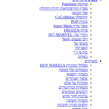
פוקימון Pokémon
מפרץ ההרפתקאות יחידת החילוץ
סמי הכבאי
קוקומלון CoCoMelon
בובות POP
סופר מריו Super Mario
פרוזן-FROZEN
גיבורי על- MARVEL וDC
רובי צעצוע -Nerf
מטוסי על
האצ׳ימל
כוח פי ג׳יי
באקוגן
משחקים
מסלולי מכוניות HOT WHEELS
מטבחים וכלי מטבח
משחקי קופסא
איפור ואביזרים
מכוניות על שלט
משאיות וטרקטורים
רובוטים וטובוטים
ערכות חקר ומדע
משחקי חשיבה
קלפים חברה וחשיבה