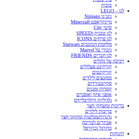
בובות
לגו – LEGO
נינג’גו Ninjago
מיינקראפט Minecraft
סיטי City
לגו טכניק וSPEED
לגו פרחים ICONS
מלחמת הכוכבים Starwars
גיבורי על Marvel
לגו חברים FRIENDS
רכיבה על גלגלים
קורקינט פעלולים
קורקינטים
ממונעים לילדים
סקייטבורדים
קסדות ומגנים
אופני איזון ואופניים
גלגיליות ורולרבליידס
בריכות ומשחקי חצר
בריכות לילדים
נדנדות/מגלשות ומתקני חצר
אביזרים לבריכה
כדורגל וכדורסל
תינוקות