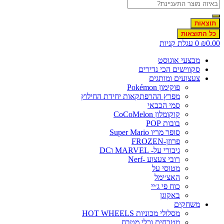
תוצאות
כל התוצאות
0.0
₪
0
עגלת קניות
מבצעי אוגוסט
סקווישים הכי נדירים
צעצועים ומותגים
פוקימון Pokémon
מפרץ ההרפתקאות יחידת החילוץ
סמי הכבאי
קוקומלון CoCoMelon
בובות POP
סופר מריו Super Mario
פרוזן-FROZEN
גיבורי על- MARVEL וDC
רובי צעצוע -Nerf
מטוסי על
האצ׳ימל
כוח פי ג׳יי
באקוגן
משחקים
מסלולי מכוניות HOT WHEELS
מטבחים וכלי מטבח