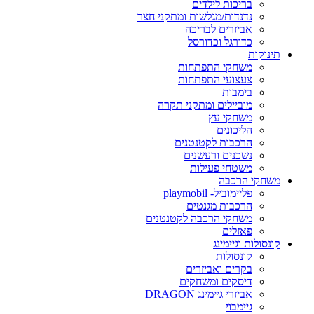
בריכות לילדים
נדנדות/מגלשות ומתקני חצר
אביזרים לבריכה
כדורגל וכדורסל
תינוקות
משחקי התפתחות
צעצועי התפתחות
בימבות
מוביילים ומתקני תקרה
משחקי עץ
הליכונים
הרכבות לקטנטנים
נשכנים ורעשנים
משטחי פעילות
משחקי הרכבה
פליימוביל- playmobil
הרכבות מגנטים
משחקי הרכבה לקטנטנים
פאזלים
קונסולות וגיימינג
קונסולות
בקרים ואביזרים
דיסקים ומשחקים
אביזרי גיימינג DRAGON
גיימבוי