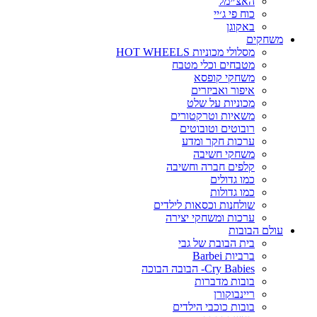
האצ׳ימל
כוח פי ג׳יי
באקוגן
משחקים
מסלולי מכוניות HOT WHEELS
מטבחים וכלי מטבח
משחקי קופסא
איפור ואביזרים
מכוניות על שלט
משאיות וטרקטורים
רובוטים וטובוטים
ערכות חקר ומדע
משחקי חשיבה
קלפים חברה וחשיבה
כמו גדולים
כמו גדולות
שולחנות וכסאות לילדים
ערכות ומשחקי יצירה
עולם הבובות
בית הבובת של גבי
ברביות Barbei
Cry Babies- הבובה הבוכה
בובות מדברות
ריינבוקורן
בובות כוכבי הילדים