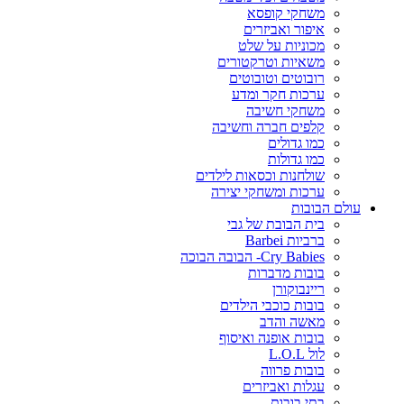
משחקי קופסא
איפור ואביזרים
מכוניות על שלט
משאיות וטרקטורים
רובוטים וטובוטים
ערכות חקר ומדע
משחקי חשיבה
קלפים חברה וחשיבה
כמו גדולים
כמו גדולות
שולחנות וכסאות לילדים
ערכות ומשחקי יצירה
עולם הבובות
בית הבובת של גבי
ברביות Barbei
Cry Babies- הבובה הבוכה
בובות מדברות
ריינבוקורן
בובות כוכבי הילדים
מאשה והדב
בובות אופנה ואיסוף
לול L.O.L
בובות פרווה
עגלות ואביזרים
בתי בובות