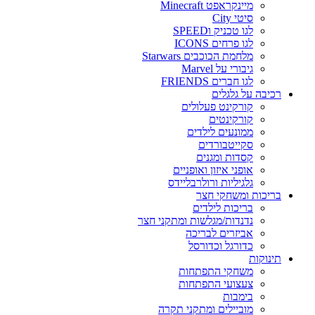
מיינקראפט Minecraft
סיטי City
לגו טכניק וSPEED
לגו פרחים ICONS
מלחמת הכוכבים Starwars
גיבורי על Marvel
לגו חברים FRIENDS
רכיבה על גלגלים
קורקינט פעלולים
קורקינטים
ממונעים לילדים
סקייטבורדים
קסדות ומגנים
אופני איזון ואופניים
גלגיליות ורולרבליידס
בריכות ומשחקי חצר
בריכות לילדים
נדנדות/מגלשות ומתקני חצר
אביזרים לבריכה
כדורגל וכדורסל
תינוקות
משחקי התפתחות
צעצועי התפתחות
בימבות
מוביילים ומתקני תקרה