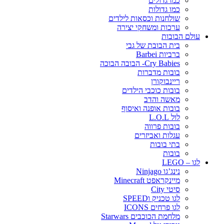
כמו גדולים
כמו גדולות
שולחנות וכסאות לילדים
ערכות ומשחקי יצירה
עולם הבובות
בית הבובת של גבי
ברביות Barbei
Cry Babies- הבובה הבוכה
בובות מדברות
ריינבוקורן
בובות כוכבי הילדים
מאשה והדב
בובות אופנה ואיסוף
לול L.O.L
בובות פרווה
עגלות ואביזרים
בתי בובות
בובות
לגו – LEGO
נינג’גו Ninjago
מיינקראפט Minecraft
סיטי City
לגו טכניק וSPEED
לגו פרחים ICONS
מלחמת הכוכבים Starwars