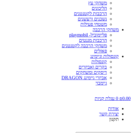
משחקי עץ
הליכונים
הרכבות לקטנטנים
נשכנים ורעשנים
משטחי פעילות
משחקי הרכבה
פליימוביל- playmobil
הרכבות מגנטים
משחקי הרכבה לקטנטנים
פאזלים
קונסולות וגיימינג
קונסולות
בקרים ואביזרים
דיסקים ומשחקים
אביזרי גיימינג DRAGON
גיימבוי
0.0
₪
0
עגלת קניות
אודות
יצירת קשר
תקנון