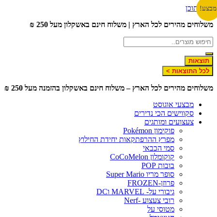
לג לתוכן
צע!
שלוחים מהירים לכל הארץ | משלוח חינם באשקלון מעל 250 ₪
תוצאות
לכל התוצאות >
שלוחים מהירים לכל הארץ – משלוח חינם באשקלון בהזמנה מעל 250 ₪
מבצעי אוגוסט
סקווישים הכי נדירים
צעצועים ומותגים
פוקימון Pokémon
מפרץ ההרפתקאות יחידת החילוץ
סמי הכבאי
קוקומלון CoCoMelon
בובות POP
סופר מריו Super Mario
פרוזן-FROZEN
גיבורי על- MARVEL וDC
רובי צעצוע -Nerf
מטוסי על