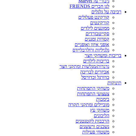
גיבורי על Marvel
לגו חברים FRIENDS
רכיבה על גלגלים
קורקינט פעלולים
קורקינטים
ממונעים לילדים
סקייטבורדים
קסדות ומגנים
אופני איזון ואופניים
גלגיליות ורולרבליידס
בריכות ומשחקי חצר
בריכות לילדים
נדנדות/מגלשות ומתקני חצר
אביזרים לבריכה
כדורגל וכדורסל
תינוקות
משחקי התפתחות
צעצועי התפתחות
בימבות
מוביילים ומתקני תקרה
משחקי עץ
הליכונים
הרכבות לקטנטנים
נשכנים ורעשנים
משטחי פעילות