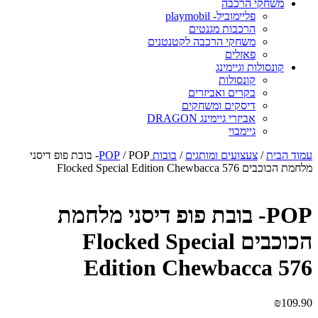
משחקי הרכבה
פליימוביל- playmobil
הרכבות מגנטים
משחקי הרכבה לקטנטנים
פאזלים
קונסולות וגיימינג
קונסולות
בקרים ואביזרים
דיסקים ומשחקים
אביזרי גיימינג DRAGON
גיימבוי
מוד הבית
/
צעצועים ומותגים
/
בובות POP
/ POP- בובת פופ דיסני
לחמת הכוכבים Flocked Special Edition Chewbacca 576
POP- בובת פופ דיסני מלחמת
הכוכבים Flocked Special
Edition Chewbacca 57
₪
109.9