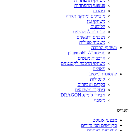
משחקי התפתחות
צעצועי התפתחות
בימבות
מוביילים ומתקני תקרה
משחקי עץ
הליכונים
הרכבות לקטנטנים
נשכנים ורעשנים
משטחי פעילות
משחקי הרכבה
פליימוביל- playmobil
הרכבות מגנטים
משחקי הרכבה לקטנטנים
פאזלים
קונסולות וגיימינג
קונסולות
בקרים ואביזרים
דיסקים ומשחקים
אביזרי גיימינג DRAGON
גיימבוי
פריט
מבצעי אוגוסט
סקווישים הכי נדירים
צעצועים ומותגים