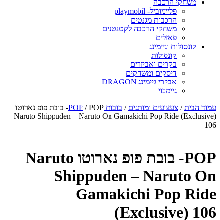
משחקי הרכבה
פליימוביל- playmobil
הרכבות מגנטים
משחקי הרכבה לקטנטנים
פאזלים
קונסולות וגיימינג
קונסולות
בקרים ואביזרים
דיסקים ומשחקים
אביזרי גיימינג DRAGON
גיימבוי
עמוד הבית
/
צעצועים ומותגים
/
בובות POP
/ POP- בובת פופ נארוטו
Naruto Shippuden – Naruto On Gamakichi Pop Ride (Exclusive)
106
POP- בובת פופ נארוטו Naruto
Shippuden – Naruto On
Gamakichi Pop Ride
(Exclusive) 106