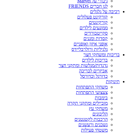
גיבורי על Marvel
לגו חברים FRIENDS
רכיבה על גלגלים
קורקינט פעלולים
קורקינטים
ממונעים לילדים
סקייטבורדים
קסדות ומגנים
אופני איזון ואופניים
גלגיליות ורולרבליידס
בריכות ומשחקי חצר
בריכות לילדים
נדנדות/מגלשות ומתקני חצר
אביזרים לבריכה
כדורגל וכדורסל
תינוקות
משחקי התפתחות
צעצועי התפתחות
בימבות
מוביילים ומתקני תקרה
משחקי עץ
הליכונים
הרכבות לקטנטנים
נשכנים ורעשנים
משטחי פעילות