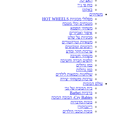
האצ׳ימל
כוח פי ג׳יי
באקוגן
משחקים
מסלולי מכוניות HOT WHEELS
מטבחים וכלי מטבח
משחקי קופסא
איפור ואביזרים
מכוניות על שלט
משאיות וטרקטורים
רובוטים וטובוטים
ערכות חקר ומדע
משחקי חשיבה
קלפים חברה וחשיבה
כמו גדולים
כמו גדולות
שולחנות וכסאות לילדים
ערכות ומשחקי יצירה
עולם הבובות
בית הבובת של גבי
ברביות Barbei
Cry Babies- הבובה הבוכה
בובות מדברות
ריינבוקורן
בובות כוכבי הילדים