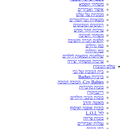
משחקי קופסא
איפור ואביזרים
מכוניות על שלט
משאיות וטרקטורים
רובוטים וטובוטים
ערכות חקר ומדע
משחקי חשיבה
קלפים חברה וחשיבה
כמו גדולים
כמו גדולות
שולחנות וכסאות לילדים
ערכות ומשחקי יצירה
עולם הבובות
בית הבובת של גבי
ברביות Barbei
Cry Babies- הבובה הבוכה
בובות מדברות
ריינבוקורן
בובות כוכבי הילדים
מאשה והדב
בובות אופנה ואיסוף
לול L.O.L
בובות פרווה
עגלות ואביזרים
בתי בובות