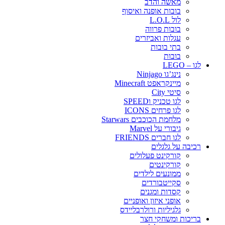
מאשה והדב
בובות אופנה ואיסוף
לול L.O.L
בובות פרווה
עגלות ואביזרים
בתי בובות
בובות
לגו – LEGO
נינג’גו Ninjago
מיינקראפט Minecraft
סיטי City
לגו טכניק וSPEED
לגו פרחים ICONS
מלחמת הכוכבים Starwars
גיבורי על Marvel
לגו חברים FRIENDS
רכיבה על גלגלים
קורקינט פעלולים
קורקינטים
ממונעים לילדים
סקייטבורדים
קסדות ומגנים
אופני איזון ואופניים
גלגיליות ורולרבליידס
בריכות ומשחקי חצר