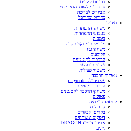
בריכות לילדים
נדנדות/מגלשות ומתקני חצר
אביזרים לבריכה
כדורגל וכדורסל
תינוקות
משחקי התפתחות
צעצועי התפתחות
בימבות
מוביילים ומתקני תקרה
משחקי עץ
הליכונים
הרכבות לקטנטנים
נשכנים ורעשנים
משטחי פעילות
משחקי הרכבה
פליימוביל- playmobil
הרכבות מגנטים
משחקי הרכבה לקטנטנים
פאזלים
קונסולות וגיימינג
קונסולות
בקרים ואביזרים
דיסקים ומשחקים
אביזרי גיימינג DRAGON
גיימבוי