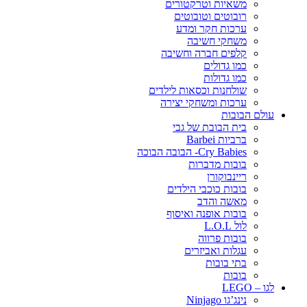
משאיות וטרקטורים
רובוטים וטובוטים
ערכות חקר ומדע
משחקי חשיבה
קלפים חברה וחשיבה
כמו גדולים
כמו גדולות
שולחנות וכסאות לילדים
ערכות ומשחקי יצירה
עולם הבובות
בית הבובת של גבי
ברביות Barbei
Cry Babies- הבובה הבוכה
בובות מדברות
ריינבוקורן
בובות כוכבי הילדים
מאשה והדב
בובות אופנה ואיסוף
לול L.O.L
בובות פרווה
עגלות ואביזרים
בתי בובות
בובות
לגו – LEGO
נינג’גו Ninjago