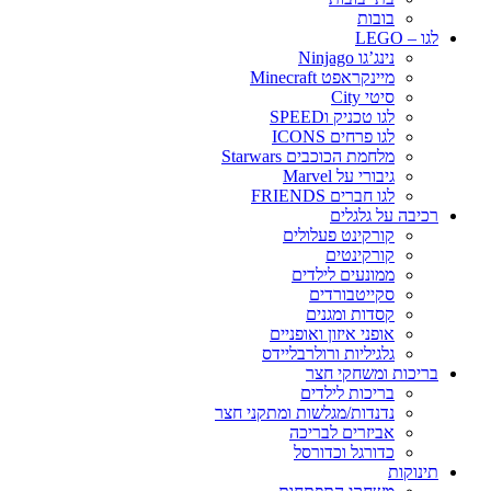
בובות
לגו – LEGO
נינג’גו Ninjago
מיינקראפט Minecraft
סיטי City
לגו טכניק וSPEED
לגו פרחים ICONS
מלחמת הכוכבים Starwars
גיבורי על Marvel
לגו חברים FRIENDS
רכיבה על גלגלים
קורקינט פעלולים
קורקינטים
ממונעים לילדים
סקייטבורדים
קסדות ומגנים
אופני איזון ואופניים
גלגיליות ורולרבליידס
בריכות ומשחקי חצר
בריכות לילדים
נדנדות/מגלשות ומתקני חצר
אביזרים לבריכה
כדורגל וכדורסל
תינוקות