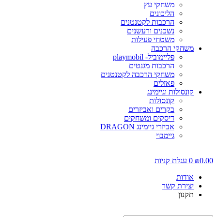
משחקי עץ
הליכונים
הרכבות לקטנטנים
נשכנים ורעשנים
משטחי פעילות
משחקי הרכבה
פליימוביל- playmobil
הרכבות מגנטים
משחקי הרכבה לקטנטנים
פאזלים
קונסולות וגיימינג
קונסולות
בקרים ואביזרים
דיסקים ומשחקים
אביזרי גיימינג DRAGON
גיימבוי
0.00
₪
0
עגלת קניות
אודות
יצירת קשר
תקנון