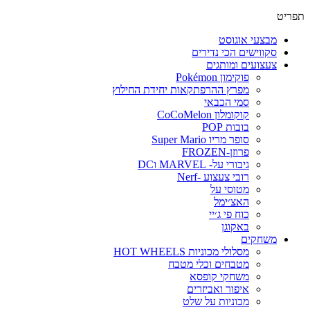
תפריט
מבצעי אוגוסט
סקווישים הכי נדירים
צעצועים ומותגים
פוקימון Pokémon
מפרץ ההרפתקאות יחידת החילוץ
סמי הכבאי
קוקומלון CoCoMelon
בובות POP
סופר מריו Super Mario
פרוזן-FROZEN
גיבורי על- MARVEL וDC
רובי צעצוע -Nerf
מטוסי על
האצ׳ימל
כוח פי ג׳יי
באקוגן
משחקים
מסלולי מכוניות HOT WHEELS
מטבחים וכלי מטבח
משחקי קופסא
איפור ואביזרים
מכוניות על שלט