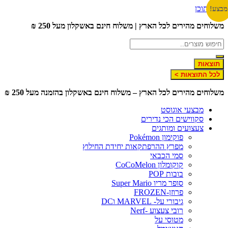
דלג לתוכן
מבצע!
משלוחים מהירים לכל הארץ | משלוח חינם באשקלון מעל 250 ₪
תוצאות
לכל התוצאות >
משלוחים מהירים לכל הארץ – משלוח חינם באשקלון בהזמנה מעל 250 ₪
מבצעי אוגוסט
סקווישים הכי נדירים
צעצועים ומותגים
פוקימון Pokémon
מפרץ ההרפתקאות יחידת החילוץ
סמי הכבאי
קוקומלון CoCoMelon
בובות POP
סופר מריו Super Mario
פרוזן-FROZEN
גיבורי על- MARVEL וDC
רובי צעצוע -Nerf
מטוסי על