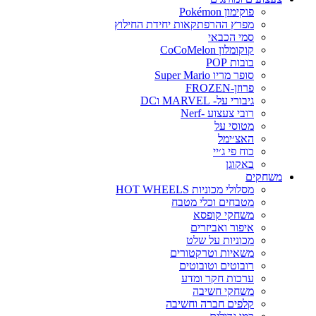
פוקימון Pokémon
מפרץ ההרפתקאות יחידת החילוץ
סמי הכבאי
קוקומלון CoCoMelon
בובות POP
סופר מריו Super Mario
פרוזן-FROZEN
גיבורי על- MARVEL וDC
רובי צעצוע -Nerf
מטוסי על
האצ׳ימל
כוח פי ג׳יי
באקוגן
משחקים
מסלולי מכוניות HOT WHEELS
מטבחים וכלי מטבח
משחקי קופסא
איפור ואביזרים
מכוניות על שלט
משאיות וטרקטורים
רובוטים וטובוטים
ערכות חקר ומדע
משחקי חשיבה
קלפים חברה וחשיבה