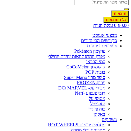
תוצאות
כל התוצאות
0.00
₪
0
עגלת קניות
מבצעי אוגוסט
סקווישים הכי נדירים
צעצועים ומותגים
פוקימון Pokémon
מפרץ ההרפתקאות יחידת החילוץ
סמי הכבאי
קוקומלון CoCoMelon
בובות POP
סופר מריו Super Mario
פרוזן-FROZEN
גיבורי על- MARVEL וDC
רובי צעצוע -Nerf
מטוסי על
האצ׳ימל
כוח פי ג׳יי
באקוגן
משחקים
מסלולי מכוניות HOT WHEELS
מטבחים וכלי מטבח