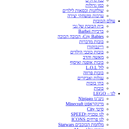
כמו גדולים
כמו גדולות
שולחנות וכסאות לילדים
ערכות ומשחקי יצירה
עולם הבובות
בית הבובת של גבי
ברביות Barbei
Cry Babies- הבובה הבוכה
בובות מדברות
ריינבוקורן
בובות כוכבי הילדים
מאשה והדב
בובות אופנה ואיסוף
לול L.O.L
בובות פרווה
עגלות ואביזרים
בתי בובות
בובות
לגו – LEGO
נינג’גו Ninjago
מיינקראפט Minecraft
סיטי City
לגו טכניק וSPEED
לגו פרחים ICONS
מלחמת הכוכבים Starwars