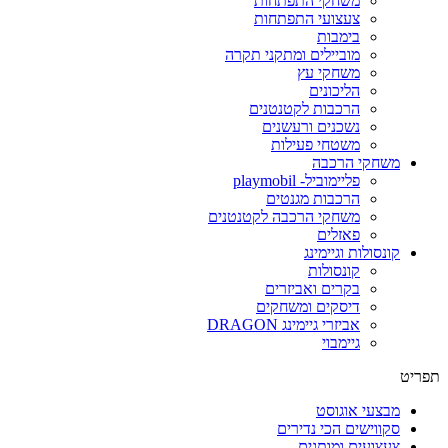
משחקי התפתחות
צעצועי התפתחות
בימבות
מוביילים ומתקני תקרה
משחקי עץ
הליכונים
הרכבות לקטנטנים
נשכנים ורעשנים
משטחי פעילות
משחקי הרכבה
פליימוביל- playmobil
הרכבות מגנטים
משחקי הרכבה לקטנטנים
פאזלים
קונסולות וגיימינג
קונסולות
בקרים ואביזרים
דיסקים ומשחקים
אביזרי גיימינג DRAGON
גיימבוי
תפריט
מבצעי אוגוסט
סקווישים הכי נדירים
צעצועים ומותגים