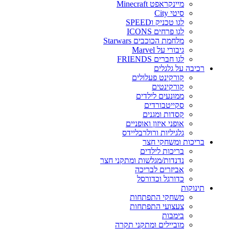
מיינקראפט Minecraft
סיטי City
לגו טכניק וSPEED
לגו פרחים ICONS
מלחמת הכוכבים Starwars
גיבורי על Marvel
לגו חברים FRIENDS
רכיבה על גלגלים
קורקינט פעלולים
קורקינטים
ממונעים לילדים
סקייטבורדים
קסדות ומגנים
אופני איזון ואופניים
גלגיליות ורולרבליידס
בריכות ומשחקי חצר
בריכות לילדים
נדנדות/מגלשות ומתקני חצר
אביזרים לבריכה
כדורגל וכדורסל
תינוקות
משחקי התפתחות
צעצועי התפתחות
בימבות
מוביילים ומתקני תקרה