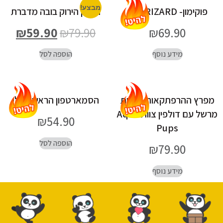
מבצע!
פוקימון- CHARIZARD
הענק הירוק בובה מדברת
₪
59.90
₪
79.90
₪
69.90
מידע נוסף
הוספה לסל
מפרץ ההרפתקאות- דמות
הסמארטפון הראשון שלי
מרשל עם דולפין צוות Aqua
₪
54.90
Pups
הוספה לסל
₪
79.90
מידע נוסף