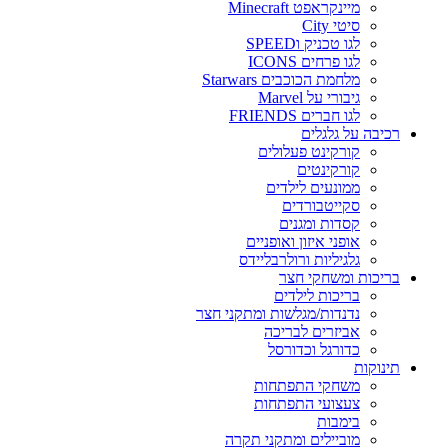
מיינקראפט Minecraft
סיטי City
לגו טכניק וSPEED
לגו פרחים ICONS
מלחמת הכוכבים Starwars
גיבורי על Marvel
לגו חברים FRIENDS
רכיבה על גלגלים
קורקינט פעלולים
קורקינטים
ממונעים לילדים
סקייטבורדים
קסדות ומגנים
אופני איזון ואופניים
גלגיליות ורולרבליידס
בריכות ומשחקי חצר
בריכות לילדים
נדנדות/מגלשות ומתקני חצר
אביזרים לבריכה
כדורגל וכדורסל
תינוקות
משחקי התפתחות
צעצועי התפתחות
בימבות
מוביילים ומתקני תקרה