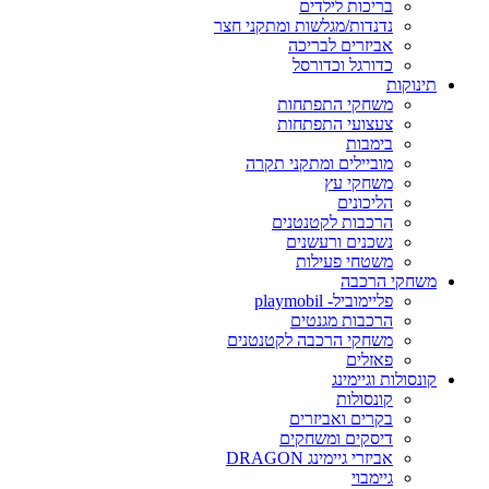
בריכות לילדים
נדנדות/מגלשות ומתקני חצר
אביזרים לבריכה
כדורגל וכדורסל
תינוקות
משחקי התפתחות
צעצועי התפתחות
בימבות
מוביילים ומתקני תקרה
משחקי עץ
הליכונים
הרכבות לקטנטנים
נשכנים ורעשנים
משטחי פעילות
משחקי הרכבה
פליימוביל- playmobil
הרכבות מגנטים
משחקי הרכבה לקטנטנים
פאזלים
קונסולות וגיימינג
קונסולות
בקרים ואביזרים
דיסקים ומשחקים
אביזרי גיימינג DRAGON
גיימבוי