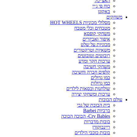
האצ׳ימל
כוח פי ג׳יי
באקוגן
משחקים
מסלולי מכוניות HOT WHEELS
מטבחים וכלי מטבח
משחקי קופסא
איפור ואביזרים
מכוניות על שלט
משאיות וטרקטורים
רובוטים וטובוטים
ערכות חקר ומדע
משחקי חשיבה
קלפים חברה וחשיבה
כמו גדולים
כמו גדולות
שולחנות וכסאות לילדים
ערכות ומשחקי יצירה
עולם הבובות
בית הבובת של גבי
ברביות Barbei
Cry Babies- הבובה הבוכה
בובות מדברות
ריינבוקורן
בובות כוכבי הילדים