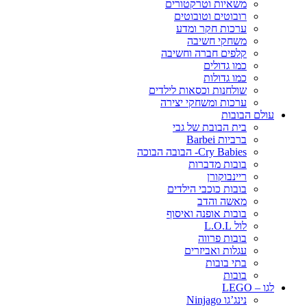
משאיות וטרקטורים
רובוטים וטובוטים
ערכות חקר ומדע
משחקי חשיבה
קלפים חברה וחשיבה
כמו גדולים
כמו גדולות
שולחנות וכסאות לילדים
ערכות ומשחקי יצירה
עולם הבובות
בית הבובת של גבי
ברביות Barbei
Cry Babies- הבובה הבוכה
בובות מדברות
ריינבוקורן
בובות כוכבי הילדים
מאשה והדב
בובות אופנה ואיסוף
לול L.O.L
בובות פרווה
עגלות ואביזרים
בתי בובות
בובות
לגו – LEGO
נינג’גו Ninjago