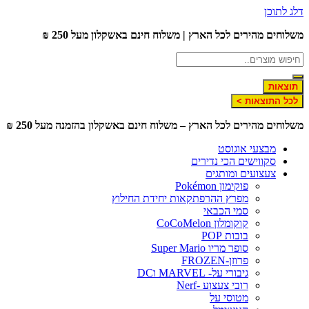
דלג לתוכן
משלוחים מהירים לכל הארץ | משלוח חינם באשקלון מעל 250 ₪
תוצאות
לכל התוצאות >
משלוחים מהירים לכל הארץ – משלוח חינם באשקלון בהזמנה מעל 250 ₪
מבצעי אוגוסט
סקווישים הכי נדירים
צעצועים ומותגים
פוקימון Pokémon
מפרץ ההרפתקאות יחידת החילוץ
סמי הכבאי
קוקומלון CoCoMelon
בובות POP
סופר מריו Super Mario
פרוזן-FROZEN
גיבורי על- MARVEL וDC
רובי צעצוע -Nerf
מטוסי על