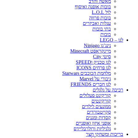
מאשה והדב
בובות אופנה ואיסוף
לול L.O.L
בובות פרווה
עגלות ואביזרים
בתי בובות
בובות
לגו – LEGO
נינג’גו Ninjago
מיינקראפט Minecraft
סיטי City
לגו טכניק וSPEED
לגו פרחים ICONS
מלחמת הכוכבים Starwars
גיבורי על Marvel
לגו חברים FRIENDS
רכיבה על גלגלים
קורקינט פעלולים
קורקינטים
ממונעים לילדים
סקייטבורדים
קסדות ומגנים
אופני איזון ואופניים
גלגיליות ורולרבליידס
בריכות ומשחקי חצר