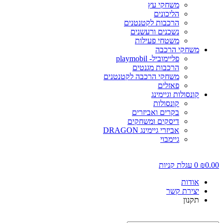
משחקי עץ
הליכונים
הרכבות לקטנטנים
נשכנים ורעשנים
משטחי פעילות
משחקי הרכבה
פליימוביל- playmobil
הרכבות מגנטים
משחקי הרכבה לקטנטנים
פאזלים
קונסולות וגיימינג
קונסולות
בקרים ואביזרים
דיסקים ומשחקים
אביזרי גיימינג DRAGON
גיימבוי
0.00
₪
0
עגלת קניות
אודות
יצירת קשר
תקנון