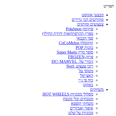
תפריט
מבצעי אוגוסט
סקווישים הכי נדירים
צעצועים ומותגים
פוקימון Pokémon
מפרץ ההרפתקאות יחידת החילוץ
סמי הכבאי
קוקומלון CoCoMelon
בובות POP
סופר מריו Super Mario
פרוזן-FROZEN
גיבורי על- MARVEL וDC
רובי צעצוע -Nerf
מטוסי על
האצ׳ימל
כוח פי ג׳יי
באקוגן
משחקים
מסלולי מכוניות HOT WHEELS
מטבחים וכלי מטבח
משחקי קופסא
איפור ואביזרים
מכוניות על שלט