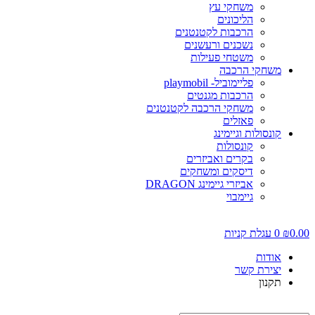
משחקי עץ
הליכונים
הרכבות לקטנטנים
נשכנים ורעשנים
משטחי פעילות
משחקי הרכבה
פליימוביל- playmobil
הרכבות מגנטים
משחקי הרכבה לקטנטנים
פאזלים
קונסולות וגיימינג
קונסולות
בקרים ואביזרים
דיסקים ומשחקים
אביזרי גיימינג DRAGON
גיימבוי
0.00
₪
0
עגלת קניות
אודות
יצירת קשר
תקנון