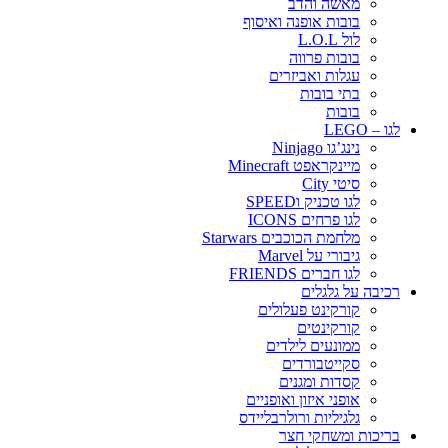
מאשה והדב
בובות אופנה ואיסוף
לול L.O.L
בובות פרווה
עגלות ואביזרים
בתי בובות
בובות
לגו – LEGO
נינג’גו Ninjago
מיינקראפט Minecraft
סיטי City
לגו טכניק וSPEED
לגו פרחים ICONS
מלחמת הכוכבים Starwars
גיבורי על Marvel
לגו חברים FRIENDS
רכיבה על גלגלים
קורקינט פעלולים
קורקינטים
ממונעים לילדים
סקייטבורדים
קסדות ומגנים
אופני איזון ואופניים
גלגיליות ורולרבליידס
בריכות ומשחקי חצר