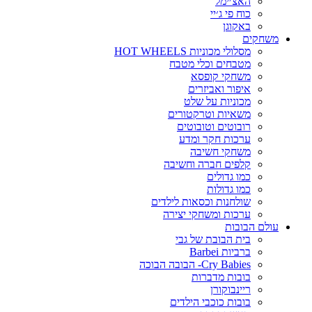
האצ׳ימל
כוח פי ג׳יי
באקוגן
משחקים
מסלולי מכוניות HOT WHEELS
מטבחים וכלי מטבח
משחקי קופסא
איפור ואביזרים
מכוניות על שלט
משאיות וטרקטורים
רובוטים וטובוטים
ערכות חקר ומדע
משחקי חשיבה
קלפים חברה וחשיבה
כמו גדולים
כמו גדולות
שולחנות וכסאות לילדים
ערכות ומשחקי יצירה
עולם הבובות
בית הבובת של גבי
ברביות Barbei
Cry Babies- הבובה הבוכה
בובות מדברות
ריינבוקורן
בובות כוכבי הילדים