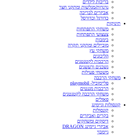
בריכות לילדים
נדנדות/מגלשות ומתקני חצר
אביזרים לבריכה
כדורגל וכדורסל
תינוקות
משחקי התפתחות
צעצועי התפתחות
בימבות
מוביילים ומתקני תקרה
משחקי עץ
הליכונים
הרכבות לקטנטנים
נשכנים ורעשנים
משטחי פעילות
משחקי הרכבה
פליימוביל- playmobil
הרכבות מגנטים
משחקי הרכבה לקטנטנים
פאזלים
קונסולות וגיימינג
קונסולות
בקרים ואביזרים
דיסקים ומשחקים
אביזרי גיימינג DRAGON
גיימבוי