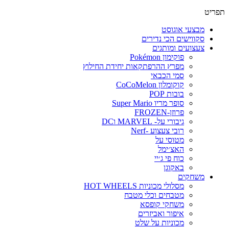
תפריט
מבצעי אוגוסט
סקווישים הכי נדירים
צעצועים ומותגים
פוקימון Pokémon
מפרץ ההרפתקאות יחידת החילוץ
סמי הכבאי
קוקומלון CoCoMelon
בובות POP
סופר מריו Super Mario
פרוזן-FROZEN
גיבורי על- MARVEL וDC
רובי צעצוע -Nerf
מטוסי על
האצ׳ימל
כוח פי ג׳יי
באקוגן
משחקים
מסלולי מכוניות HOT WHEELS
מטבחים וכלי מטבח
משחקי קופסא
איפור ואביזרים
מכוניות על שלט