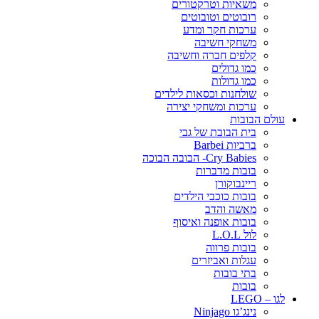
משאיות וטרקטורים
רובוטים וטובוטים
ערכות חקר ומדע
משחקי חשיבה
קלפים חברה וחשיבה
כמו גדולים
כמו גדולות
שולחנות וכסאות לילדים
ערכות ומשחקי יצירה
עולם הבובות
בית הבובת של גבי
ברביות Barbei
Cry Babies- הבובה הבוכה
בובות מדברות
ריינבוקורן
בובות כוכבי הילדים
מאשה והדב
בובות אופנה ואיסוף
לול L.O.L
בובות פרווה
עגלות ואביזרים
בתי בובות
בובות
לגו – LEGO
נינג’גו Ninjago