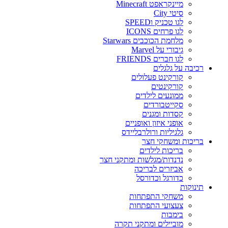
מיינקראפט Minecraft
סיטי City
לגו טכניק וSPEED
לגו פרחים ICONS
מלחמת הכוכבים Starwars
גיבורי על Marvel
לגו חברים FRIENDS
רכיבה על גלגלים
קורקינט פעלולים
קורקינטים
ממונעים לילדים
סקייטבורדים
קסדות ומגנים
אופני איזון ואופניים
גלגיליות ורולרבליידס
בריכות ומשחקי חצר
בריכות לילדים
נדנדות/מגלשות ומתקני חצר
אביזרים לבריכה
כדורגל וכדורסל
תינוקות
משחקי התפתחות
צעצועי התפתחות
בימבות
מוביילים ומתקני תקרה