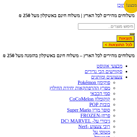
דלג לתוכן
מבצע!
מבצע!
מבצע!
מבצע!
מבצע!
משלוחים מהירים לכל הארץ | משלוח חינם באשקלון מעל 250 ₪
תוצאות
לכל התוצאות >
משלוחים מהירים לכל הארץ – משלוח חינם באשקלון בהזמנה מעל 250 ₪
מבצעי אוגוסט
סקווישים הכי נדירים
צעצועים ומותגים
פוקימון Pokémon
מפרץ ההרפתקאות יחידת החילוץ
סמי הכבאי
קוקומלון CoCoMelon
בובות POP
סופר מריו Super Mario
פרוזן-FROZEN
גיבורי על- MARVEL וDC
רובי צעצוע -Nerf
מטוסי על