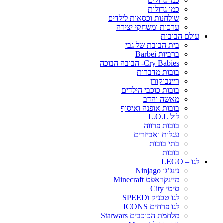
כמו גדולים
כמו גדולות
שולחנות וכסאות לילדים
ערכות ומשחקי יצירה
עולם הבובות
בית הבובת של גבי
ברביות Barbei
Cry Babies- הבובה הבוכה
בובות מדברות
ריינבוקורן
בובות כוכבי הילדים
מאשה והדב
בובות אופנה ואיסוף
לול L.O.L
בובות פרווה
עגלות ואביזרים
בתי בובות
בובות
לגו – LEGO
נינג’גו Ninjago
מיינקראפט Minecraft
סיטי City
לגו טכניק וSPEED
לגו פרחים ICONS
מלחמת הכוכבים Starwars