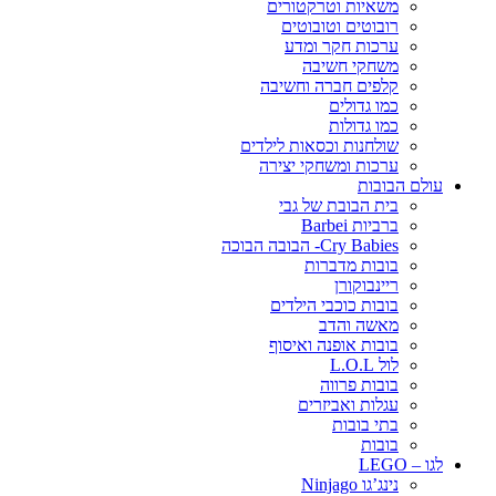
משאיות וטרקטורים
רובוטים וטובוטים
ערכות חקר ומדע
משחקי חשיבה
קלפים חברה וחשיבה
כמו גדולים
כמו גדולות
שולחנות וכסאות לילדים
ערכות ומשחקי יצירה
עולם הבובות
בית הבובת של גבי
ברביות Barbei
Cry Babies- הבובה הבוכה
בובות מדברות
ריינבוקורן
בובות כוכבי הילדים
מאשה והדב
בובות אופנה ואיסוף
לול L.O.L
בובות פרווה
עגלות ואביזרים
בתי בובות
בובות
לגו – LEGO
נינג’גו Ninjago