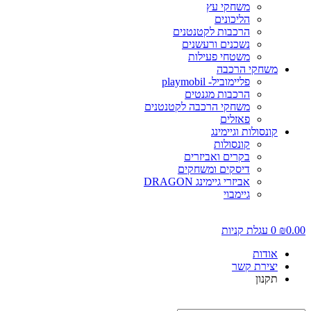
משחקי עץ
הליכונים
הרכבות לקטנטנים
נשכנים ורעשנים
משטחי פעילות
משחקי הרכבה
פליימוביל- playmobil
הרכבות מגנטים
משחקי הרכבה לקטנטנים
פאזלים
קונסולות וגיימינג
קונסולות
בקרים ואביזרים
דיסקים ומשחקים
אביזרי גיימינג DRAGON
גיימבוי
0.0
₪
0
עגלת קניות
אודות
יצירת קשר
תקנון