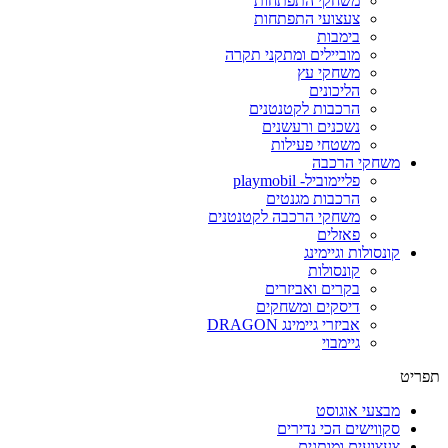
משחקי התפתחות
צעצועי התפתחות
בימבות
מוביילים ומתקני תקרה
משחקי עץ
הליכונים
הרכבות לקטנטנים
נשכנים ורעשנים
משטחי פעילות
משחקי הרכבה
פליימוביל- playmobil
הרכבות מגנטים
משחקי הרכבה לקטנטנים
פאזלים
קונסולות וגיימינג
קונסולות
בקרים ואביזרים
דיסקים ומשחקים
אביזרי גיימינג DRAGON
גיימבוי
פריט
מבצעי אוגוסט
סקווישים הכי נדירים
צעצועים ומותגים