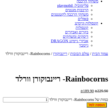
משחקי הרכבה
פליימוביל- playmobil
הרכבות מגנטים
משחקי הרכבה לקטנטנים
פאזלים
קונסולות וגיימינג
קונסולות
בקרים ואביזרים
דיסקים ומשחקים
אביזרי גיימינג DRAGON
גיימבוי
מוד הבית
/
עולם הבובות
/
ריינבוקורן
/ Rainbocorns- ריינבוקורן וורלד
Rainbocorn- ריינבוקורן וורלד
₪
189.90
₪
229.9
ות של Rainbocorns- ריינבוקורן וורלד
הוספה לסל