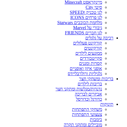
מיינקראפט Minecraft
סיטי City
לגו טכניק וSPEED
לגו פרחים ICONS
מלחמת הכוכבים Starwars
גיבורי על Marvel
לגו חברים FRIENDS
רכיבה על גלגלים
קורקינט פעלולים
קורקינטים
ממונעים לילדים
סקייטבורדים
קסדות ומגנים
אופני איזון ואופניים
גלגיליות ורולרבליידס
בריכות ומשחקי חצר
בריכות לילדים
נדנדות/מגלשות ומתקני חצר
אביזרים לבריכה
כדורגל וכדורסל
תינוקות
משחקי התפתחות
צעצועי התפתחות
בימבות
מוביילים ומתקני תקרה