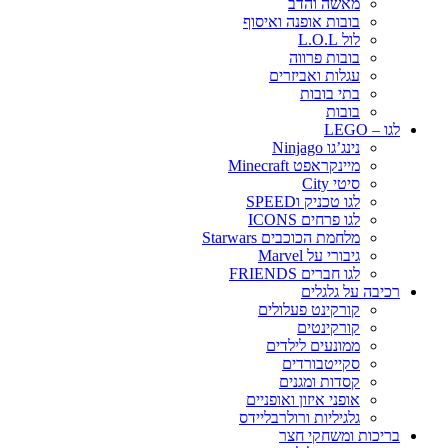
מאשה והדב
בובות אופנה ואיסוף
לול L.O.L
בובות פרווה
עגלות ואביזרים
בתי בובות
בובות
לגו – LEGO
נינג’גו Ninjago
מיינקראפט Minecraft
סיטי City
לגו טכניק וSPEED
לגו פרחים ICONS
מלחמת הכוכבים Starwars
גיבורי על Marvel
לגו חברים FRIENDS
רכיבה על גלגלים
קורקינט פעלולים
קורקינטים
ממונעים לילדים
סקייטבורדים
קסדות ומגנים
אופני איזון ואופניים
גלגיליות ורולרבליידס
בריכות ומשחקי חצר