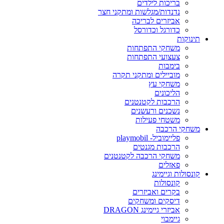
בריכות לילדים
נדנדות/מגלשות ומתקני חצר
אביזרים לבריכה
כדורגל וכדורסל
תינוקות
משחקי התפתחות
צעצועי התפתחות
בימבות
מוביילים ומתקני תקרה
משחקי עץ
הליכונים
הרכבות לקטנטנים
נשכנים ורעשנים
משטחי פעילות
משחקי הרכבה
פליימוביל- playmobil
הרכבות מגנטים
משחקי הרכבה לקטנטנים
פאזלים
קונסולות וגיימינג
קונסולות
בקרים ואביזרים
דיסקים ומשחקים
אביזרי גיימינג DRAGON
גיימבוי