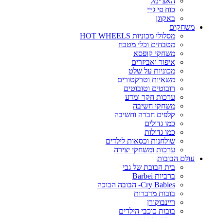
האצ׳ימל
כוח פי ג׳יי
באקוגן
משחקים
מסלולי מכוניות HOT WHEELS
מטבחים וכלי מטבח
משחקי קופסא
איפור ואביזרים
מכוניות על שלט
משאיות וטרקטורים
רובוטים וטובוטים
ערכות חקר ומדע
משחקי חשיבה
קלפים חברה וחשיבה
כמו גדולים
כמו גדולות
שולחנות וכסאות לילדים
ערכות ומשחקי יצירה
עולם הבובות
בית הבובת של גבי
ברביות Barbei
Cry Babies- הבובה הבוכה
בובות מדברות
ריינבוקורן
בובות כוכבי הילדים