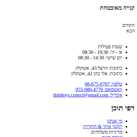
נייה מאובטחת
קודם
בא
שעות פעילות
א' - ה': 19:30 - 08:30
יום שישי: 14:30 - 08:30
כתובת: הרצל 43, אשקלון
כתובת: אלי כהן 42, אשקלון
טלפון: 08-675-0767
וואטסאפ: 055-980-4776
אימייל: dubitoys.conect@gmail.com
פי תוכן
מי אנחנו
תקנון אתר & החזרות
מדיניות משלוחים