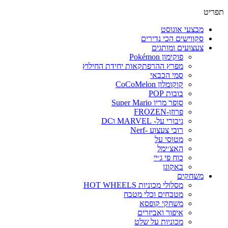
פריט
מבצעי אוגוסט
סקווישים הכי נדירים
צעצועים ומותגים
פוקימון Pokémon
מפרץ ההרפתקאות יחידת החילוץ
סמי הכבאי
קוקומלון CoCoMelon
בובות POP
סופר מריו Super Mario
פרוזן-FROZEN
גיבורי על- MARVEL וDC
רובי צעצוע -Nerf
מטוסי על
האצ׳ימל
כוח פי ג׳יי
באקוגן
משחקים
מסלולי מכוניות HOT WHEELS
מטבחים וכלי מטבח
משחקי קופסא
איפור ואביזרים
מכוניות על שלט