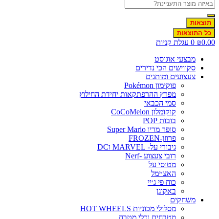
תוצאות
כל התוצאות
0.0
₪
0
עגלת קניות
מבצעי אוגוסט
סקווישים הכי נדירים
צעצועים ומותגים
פוקימון Pokémon
מפרץ ההרפתקאות יחידת החילוץ
סמי הכבאי
קוקומלון CoCoMelon
בובות POP
סופר מריו Super Mario
פרוזן-FROZEN
גיבורי על- MARVEL וDC
רובי צעצוע -Nerf
מטוסי על
האצ׳ימל
כוח פי ג׳יי
באקוגן
משחקים
מסלולי מכוניות HOT WHEELS
מטבחים וכלי מטבח