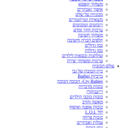
משחקי קופסא
איפור ואביזרים
מכוניות על שלט
משאיות וטרקטורים
רובוטים וטובוטים
ערכות חקר ומדע
משחקי חשיבה
קלפים חברה וחשיבה
כמו גדולים
כמו גדולות
שולחנות וכסאות לילדים
ערכות ומשחקי יצירה
עולם הבובות
בית הבובת של גבי
ברביות Barbei
Cry Babies- הבובה הבוכה
בובות מדברות
ריינבוקורן
בובות כוכבי הילדים
מאשה והדב
בובות אופנה ואיסוף
לול L.O.L
בובות פרווה
עגלות ואביזרים
בתי בובות