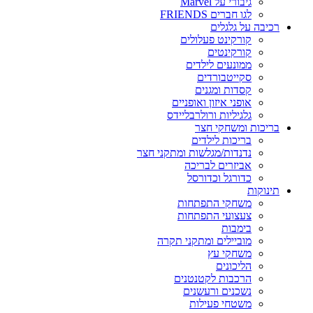
גיבורי על Marvel
לגו חברים FRIENDS
רכיבה על גלגלים
קורקינט פעלולים
קורקינטים
ממונעים לילדים
סקייטבורדים
קסדות ומגנים
אופני איזון ואופניים
גלגיליות ורולרבליידס
בריכות ומשחקי חצר
בריכות לילדים
נדנדות/מגלשות ומתקני חצר
אביזרים לבריכה
כדורגל וכדורסל
תינוקות
משחקי התפתחות
צעצועי התפתחות
בימבות
מוביילים ומתקני תקרה
משחקי עץ
הליכונים
הרכבות לקטנטנים
נשכנים ורעשנים
משטחי פעילות