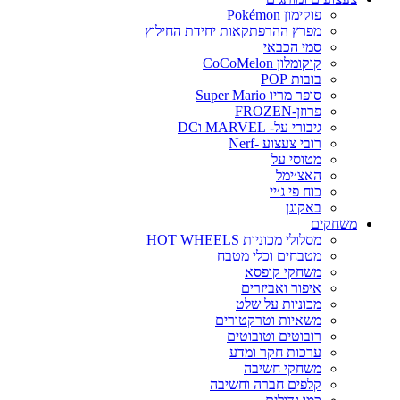
פוקימון Pokémon
מפרץ ההרפתקאות יחידת החילוץ
סמי הכבאי
קוקומלון CoCoMelon
בובות POP
סופר מריו Super Mario
פרוזן-FROZEN
גיבורי על- MARVEL וDC
רובי צעצוע -Nerf
מטוסי על
האצ׳ימל
כוח פי ג׳יי
באקוגן
משחקים
מסלולי מכוניות HOT WHEELS
מטבחים וכלי מטבח
משחקי קופסא
איפור ואביזרים
מכוניות על שלט
משאיות וטרקטורים
רובוטים וטובוטים
ערכות חקר ומדע
משחקי חשיבה
קלפים חברה וחשיבה