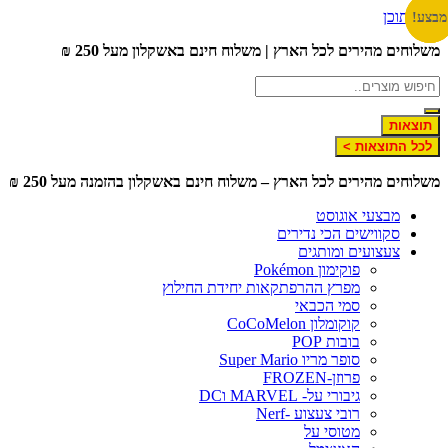
לג לתוכן
צע!
צע!
צע!
שלוחים מהירים לכל הארץ | משלוח חינם באשקלון מעל 250 ₪
תוצאות
לכל התוצאות >
שלוחים מהירים לכל הארץ – משלוח חינם באשקלון בהזמנה מעל 250 ₪
מבצעי אוגוסט
סקווישים הכי נדירים
צעצועים ומותגים
פוקימון Pokémon
מפרץ ההרפתקאות יחידת החילוץ
סמי הכבאי
קוקומלון CoCoMelon
בובות POP
סופר מריו Super Mario
פרוזן-FROZEN
גיבורי על- MARVEL וDC
רובי צעצוע -Nerf
מטוסי על