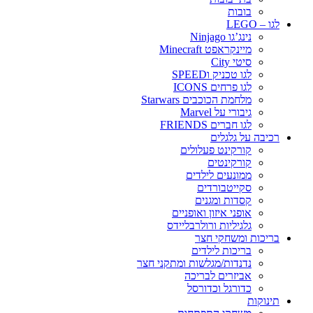
בובות
לגו – LEGO
נינג’גו Ninjago
מיינקראפט Minecraft
סיטי City
לגו טכניק וSPEED
לגו פרחים ICONS
מלחמת הכוכבים Starwars
גיבורי על Marvel
לגו חברים FRIENDS
רכיבה על גלגלים
קורקינט פעלולים
קורקינטים
ממונעים לילדים
סקייטבורדים
קסדות ומגנים
אופני איזון ואופניים
גלגיליות ורולרבליידס
בריכות ומשחקי חצר
בריכות לילדים
נדנדות/מגלשות ומתקני חצר
אביזרים לבריכה
כדורגל וכדורסל
תינוקות