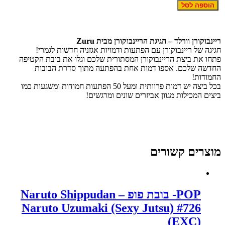
ל
הוספה לסל
Rainbocorns-
יינבוקורן
גיגת
יות
יינבוקורן וורלד – חגיגת הריינבוקורן מבית Zuru
נק
גיגה של ריינבוקורן עם הפתעות ודמויות אגזניה חדשות לגמרי!
תחו את ביצת הריינבוקורן המסתורית שלכם וגלו את בובת הקטיפה
חדשה שלכם. אספו דמות אחת בהפתעה מתוך סדרת הבובות
חמודות!
בכל ביצה יש דמות פרוותית ומעל 50 הפתעות חמודות ומשגעות כמו
יצים המכילות מגוון אביזרים שונים ומרגשים!
וצרים קשורים
POP- בובת פופ Naruto Shippudan –
Naruto Uzumaki (Sexy Jutsu) #726
(EXC)