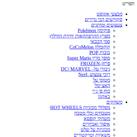
פריט
מבצעי אוגוסט
סקווישים הכי נדירים
צעצועים ומותגים
פוקימון Pokémon
מפרץ ההרפתקאות יחידת החילוץ
סמי הכבאי
קוקומלון CoCoMelon
בובות POP
סופר מריו Super Mario
פרוזן-FROZEN
גיבורי על- MARVEL וDC
רובי צעצוע -Nerf
מטוסי על
האצ׳ימל
כוח פי ג׳יי
באקוגן
משחקים
מסלולי מכוניות HOT WHEELS
מטבחים וכלי מטבח
משחקי קופסא
איפור ואביזרים
מכוניות על שלט
משאיות וטרקטורים