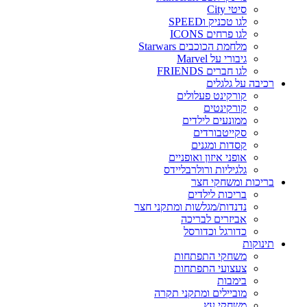
סיטי City
לגו טכניק וSPEED
לגו פרחים ICONS
מלחמת הכוכבים Starwars
גיבורי על Marvel
לגו חברים FRIENDS
רכיבה על גלגלים
קורקינט פעלולים
קורקינטים
ממונעים לילדים
סקייטבורדים
קסדות ומגנים
אופני איזון ואופניים
גלגיליות ורולרבליידס
בריכות ומשחקי חצר
בריכות לילדים
נדנדות/מגלשות ומתקני חצר
אביזרים לבריכה
כדורגל וכדורסל
תינוקות
משחקי התפתחות
צעצועי התפתחות
בימבות
מוביילים ומתקני תקרה
משחקי עץ