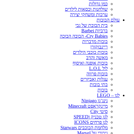
כמו גדולות
שולחנות וכסאות לילדים
ערכות ומשחקי יצירה
עולם הבובות
בית הבובת של גבי
ברביות Barbei
Cry Babies- הבובה הבוכה
בובות מדברות
ריינבוקורן
בובות כוכבי הילדים
מאשה והדב
בובות אופנה ואיסוף
לול L.O.L
בובות פרווה
עגלות ואביזרים
בתי בובות
בובות
לגו – LEGO
נינג’גו Ninjago
מיינקראפט Minecraft
סיטי City
לגו טכניק וSPEED
לגו פרחים ICONS
מלחמת הכוכבים Starwars
גיבורי על Marvel