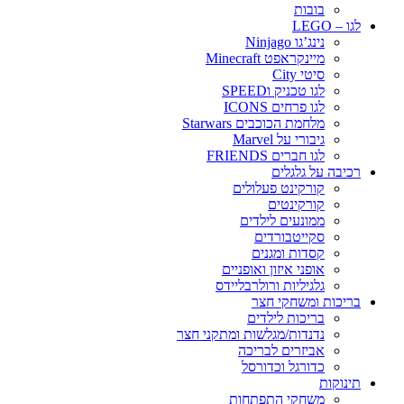
בובות
לגו – LEGO
נינג’גו Ninjago
מיינקראפט Minecraft
סיטי City
לגו טכניק וSPEED
לגו פרחים ICONS
מלחמת הכוכבים Starwars
גיבורי על Marvel
לגו חברים FRIENDS
רכיבה על גלגלים
קורקינט פעלולים
קורקינטים
ממונעים לילדים
סקייטבורדים
קסדות ומגנים
אופני איזון ואופניים
גלגיליות ורולרבליידס
בריכות ומשחקי חצר
בריכות לילדים
נדנדות/מגלשות ומתקני חצר
אביזרים לבריכה
כדורגל וכדורסל
תינוקות
משחקי התפתחות