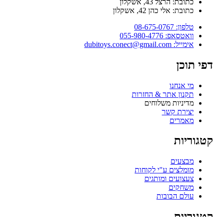
כתובת: הרצל 43, אשקלון
כתובת: אלי כהן 42, אשקלון
טלפון: 08-675-0767
וואטסאפ: 055-980-4776
אימייל: dubitoys.conect@gmail.com
פי תוכן
מי אנחנו
תקנון אתר & החזרות
מדיניות משלוחים
יצירת קשר
מאמרים
טגוריות
מבצעים
מומלצים ע"י לקוחות
צעצועים ומותגים
משחקים
עולם הבובות
טגוריות