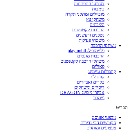
צעצועי התפתחות
בימבות
מוביילים ומתקני תקרה
משחקי עץ
הליכונים
הרכבות לקטנטנים
נשכנים ורעשנים
משטחי פעילות
משחקי הרכבה
פליימוביל- playmobil
הרכבות מגנטים
משחקי הרכבה לקטנטנים
פאזלים
קונסולות וגיימינג
קונסולות
בקרים ואביזרים
דיסקים ומשחקים
אביזרי גיימינג DRAGON
גיימבוי
פריט
מבצעי אוגוסט
סקווישים הכי נדירים
צעצועים ומותגים