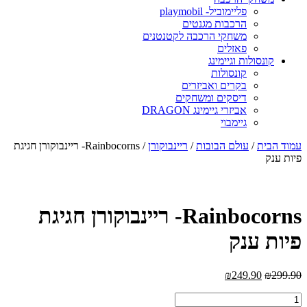
פליימוביל- playmobil
הרכבות מגנטים
משחקי הרכבה לקטנטנים
פאזלים
קונסולות וגיימינג
קונסולות
בקרים ואביזרים
דיסקים ומשחקים
אביזרי גיימינג DRAGON
גיימבוי
מוד הבית
/
עולם הבובות
/
ריינבוקורן
/ Rainbocorns- ריינבוקורן חגיגת
יות ענק
Rainbocorns- ריינבוקורן חגיגת
יות ענק
₪
249.90
₪
299.9
מות