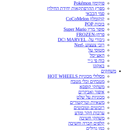
פוקימון Pokémon
מפרץ ההרפתקאות יחידת החילוץ
סמי הכבאי
קוקומלון CoCoMelon
בובות POP
סופר מריו Super Mario
פרוזן-FROZEN
גיבורי על- MARVEL וDC
רובי צעצוע -Nerf
מטוסי על
האצ׳ימל
כוח פי ג׳יי
באקוגן
משחקים
מסלולי מכוניות HOT WHEELS
מטבחים וכלי מטבח
משחקי קופסא
איפור ואביזרים
מכוניות על שלט
משאיות וטרקטורים
רובוטים וטובוטים
ערכות חקר ומדע
משחקי חשיבה
קלפים חברה וחשיבה
כמו גדולים