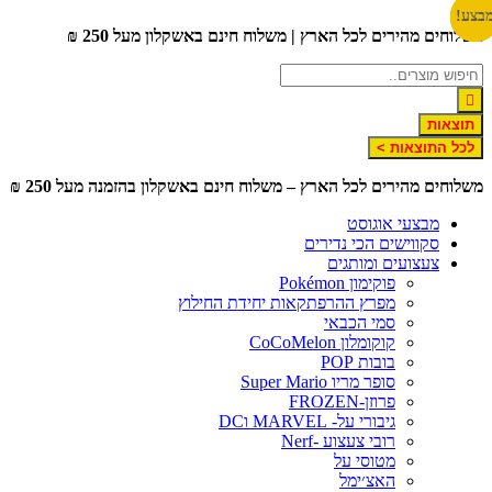
לג
צע!
צע!
צע!
צע!
צע!
שלוחים מהירים לכל הארץ | משלוח חינם באשקלון מעל 250 ₪
תוכן
תוצאות
לכל התוצאות >
שלוחים מהירים לכל הארץ – משלוח חינם באשקלון בהזמנה מעל 250 ₪
מבצעי אוגוסט
סקווישים הכי נדירים
צעצועים ומותגים
פוקימון Pokémon
מפרץ ההרפתקאות יחידת החילוץ
סמי הכבאי
קוקומלון CoCoMelon
בובות POP
סופר מריו Super Mario
פרוזן-FROZEN
גיבורי על- MARVEL וDC
רובי צעצוע -Nerf
מטוסי על
האצ׳ימל