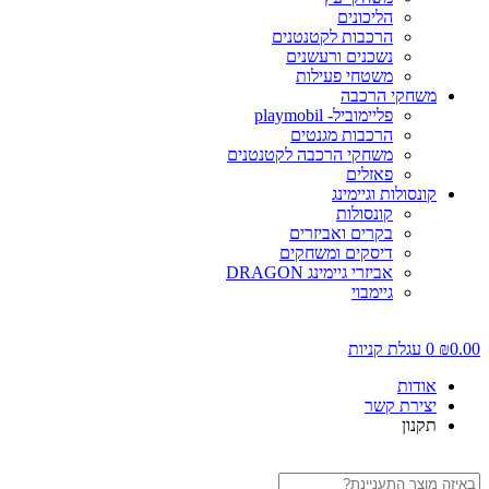
הליכונים
הרכבות לקטנטנים
נשכנים ורעשנים
משטחי פעילות
משחקי הרכבה
פליימוביל- playmobil
הרכבות מגנטים
משחקי הרכבה לקטנטנים
פאזלים
קונסולות וגיימינג
קונסולות
בקרים ואביזרים
דיסקים ומשחקים
אביזרי גיימינג DRAGON
גיימבוי
0.0
₪
0
עגלת קניות
אודות
יצירת קשר
תקנון