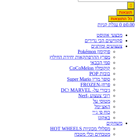
תוצאות
כל התוצאות
0.0
₪
0
עגלת קניות
מבצעי אוגוסט
סקווישים הכי נדירים
צעצועים ומותגים
פוקימון Pokémon
מפרץ ההרפתקאות יחידת החילוץ
סמי הכבאי
קוקומלון CoCoMelon
בובות POP
סופר מריו Super Mario
פרוזן-FROZEN
גיבורי על- MARVEL וDC
רובי צעצוע -Nerf
מטוסי על
האצ׳ימל
כוח פי ג׳יי
באקוגן
משחקים
מסלולי מכוניות HOT WHEELS
מטבחים וכלי מטבח