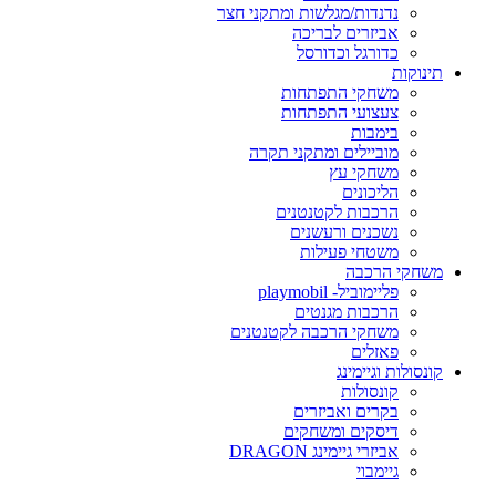
נדנדות/מגלשות ומתקני חצר
אביזרים לבריכה
כדורגל וכדורסל
תינוקות
משחקי התפתחות
צעצועי התפתחות
בימבות
מוביילים ומתקני תקרה
משחקי עץ
הליכונים
הרכבות לקטנטנים
נשכנים ורעשנים
משטחי פעילות
משחקי הרכבה
פליימוביל- playmobil
הרכבות מגנטים
משחקי הרכבה לקטנטנים
פאזלים
קונסולות וגיימינג
קונסולות
בקרים ואביזרים
דיסקים ומשחקים
אביזרי גיימינג DRAGON
גיימבוי