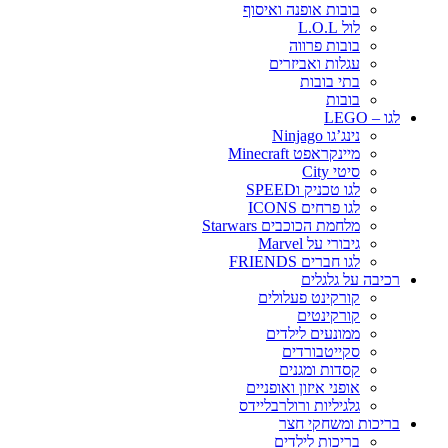
בובות אופנה ואיסוף
לול L.O.L
בובות פרווה
עגלות ואביזרים
בתי בובות
בובות
לגו – LEGO
נינג’גו Ninjago
מיינקראפט Minecraft
סיטי City
לגו טכניק וSPEED
לגו פרחים ICONS
מלחמת הכוכבים Starwars
גיבורי על Marvel
לגו חברים FRIENDS
רכיבה על גלגלים
קורקינט פעלולים
קורקינטים
ממונעים לילדים
סקייטבורדים
קסדות ומגנים
אופני איזון ואופניים
גלגיליות ורולרבליידס
בריכות ומשחקי חצר
בריכות לילדים