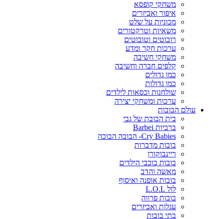
משחקי קופסא
איפור ואביזרים
מכוניות על שלט
משאיות וטרקטורים
רובוטים וטובוטים
ערכות חקר ומדע
משחקי חשיבה
קלפים חברה וחשיבה
כמו גדולים
כמו גדולות
שולחנות וכסאות לילדים
ערכות ומשחקי יצירה
עולם הבובות
בית הבובת של גבי
ברביות Barbei
Cry Babies- הבובה הבוכה
בובות מדברות
ריינבוקורן
בובות כוכבי הילדים
מאשה והדב
בובות אופנה ואיסוף
לול L.O.L
בובות פרווה
עגלות ואביזרים
בתי בובות