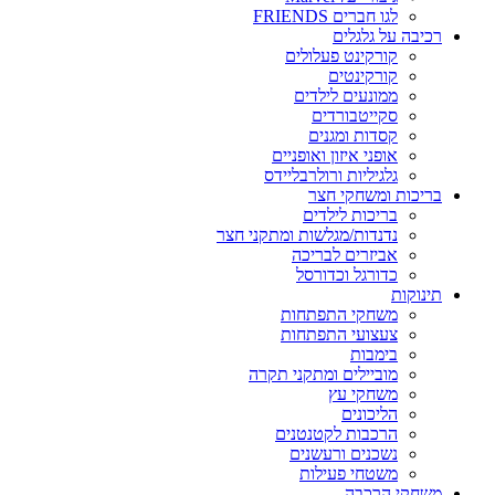
לגו חברים FRIENDS
רכיבה על גלגלים
קורקינט פעלולים
קורקינטים
ממונעים לילדים
סקייטבורדים
קסדות ומגנים
אופני איזון ואופניים
גלגיליות ורולרבליידס
בריכות ומשחקי חצר
בריכות לילדים
נדנדות/מגלשות ומתקני חצר
אביזרים לבריכה
כדורגל וכדורסל
תינוקות
משחקי התפתחות
צעצועי התפתחות
בימבות
מוביילים ומתקני תקרה
משחקי עץ
הליכונים
הרכבות לקטנטנים
נשכנים ורעשנים
משטחי פעילות
משחקי הרכבה