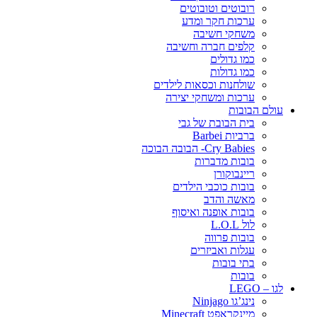
רובוטים וטובוטים
ערכות חקר ומדע
משחקי חשיבה
קלפים חברה וחשיבה
כמו גדולים
כמו גדולות
שולחנות וכסאות לילדים
ערכות ומשחקי יצירה
עולם הבובות
בית הבובת של גבי
ברביות Barbei
Cry Babies- הבובה הבוכה
בובות מדברות
ריינבוקורן
בובות כוכבי הילדים
מאשה והדב
בובות אופנה ואיסוף
לול L.O.L
בובות פרווה
עגלות ואביזרים
בתי בובות
בובות
לגו – LEGO
נינג’גו Ninjago
מיינקראפט Minecraft