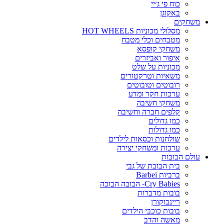
כוח פי ג׳יי
באקוגן
משחקים
מסלולי מכוניות HOT WHEELS
מטבחים וכלי מטבח
משחקי קופסא
איפור ואביזרים
מכוניות על שלט
משאיות וטרקטורים
רובוטים וטובוטים
ערכות חקר ומדע
משחקי חשיבה
קלפים חברה וחשיבה
כמו גדולים
כמו גדולות
שולחנות וכסאות לילדים
ערכות ומשחקי יצירה
עולם הבובות
בית הבובת של גבי
ברביות Barbei
Cry Babies- הבובה הבוכה
בובות מדברות
ריינבוקורן
בובות כוכבי הילדים
מאשה והדב