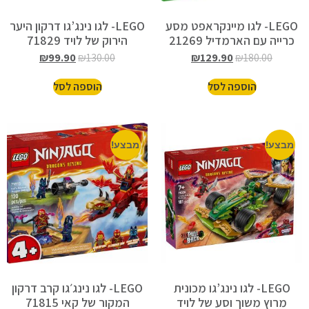
LEGO- לגו מיינקראפט מסע
LEGO- לגו נינג’גו דרקון היער
כרייה עם הארמדיל 21269
הירוק של לויד 71829
₪
99.90
₪
130.00
₪
129.90
₪
180.00
הוספה לסל
הוספה לסל
מבצע!
מבצע!
LEGO- לגו נינג’גו מכונית
LEGO- לגו נינג׳גו קרב דרקון
מרוץ משוך וסע של לויד
המקור של קאי 71815