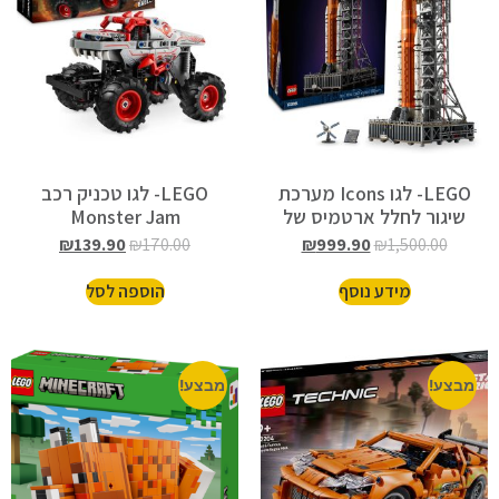
LEGO- לגו Icons מערכת
LEGO- לגו טכניק רכב
שיגור לחלל ארטמיס של
Monster Jam
נאס”א 10341
ThunderROARus עם מנגנון
₪
139.90
₪
170.00
₪
999.90
₪
1,500.00
משיכה לאחור 42200
מידע נוסף
הוספה לסל
מבצע!
מבצע!