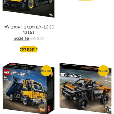
LEGO- לגו טכני בוגאטי בולייד
42151
₪
239.90
₪
340.00
הוספה לסל
מבצע!
מבצע!