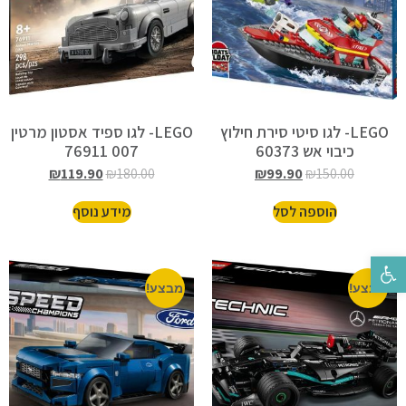
LEGO- לגו סיטי סירת חילוץ
LEGO- לגו ספיד אסטון מרטין
כיבוי אש 60373
007 76911
₪
119.90
₪
180.00
₪
99.90
₪
150.00
הוספה לסל
מידע נוסף
פתח סרגל נגישות
מבצע!
מבצע!