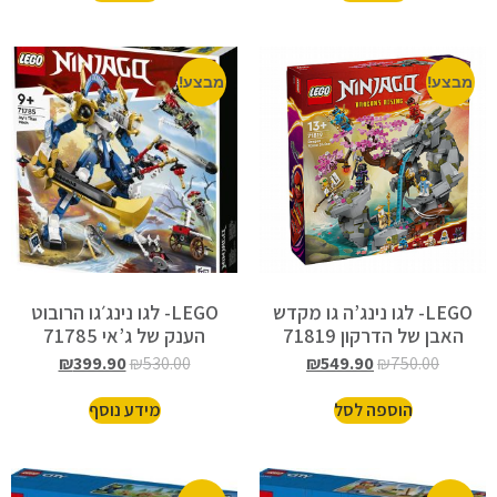
מבצע!
מבצע!
LEGO- לגו נינג’ה גו מקדש
LEGO- לגו נינג׳גו הרובוט
האבן של הדרקון 71819
הענק של ג’אי 71785
₪
399.90
₪
530.00
₪
549.90
₪
750.00
הוספה לסל
מידע נוסף