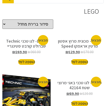
LEGO
מבצע!
LEGO- מכונית מרוץ אסטון
מבצע!
LEGO- לגו טכני Technic
מרטין אראמקו Speed
שברולט קורבט סטינגריי
42205
Champions F1 77245
₪
269.90
₪
360.00
₪
129.90
₪
170.00
AMR24
הוספה לסל
הוספה לסל
מבצע!
LEGO- לגו טכני באגי מרוצי
מבצע!
שטח 42164
₪
89.90
₪
120.00
הוספה לסל